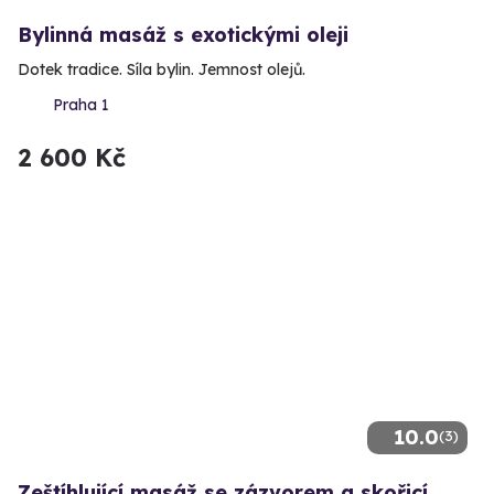
Bylinná masáž s exotickými oleji
Dotek tradice. Síla bylin. Jemnost olejů.
Praha 1
2 600 Kč
10.0
(3)
Zeštíhlující masáž se zázvorem a skořicí