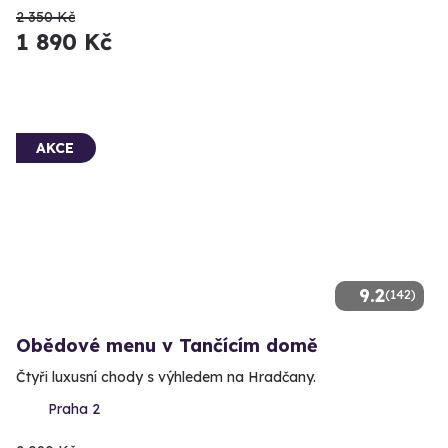
2 350 Kč
1 890 Kč
AKCE
9.2
(142)
Obědové menu v Tančícím domě
Čtyři luxusní chody s výhledem na Hradčany.
Praha 2