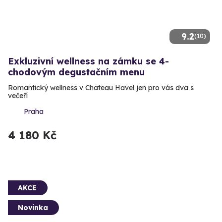
9.2
(10)
Exkluzivní wellness na zámku se 4-
chodovým degustačním menu
Romantický wellness v Chateau Havel jen pro vás dva s
večeří
Praha
4 180 Kč
AKCE
Novinka