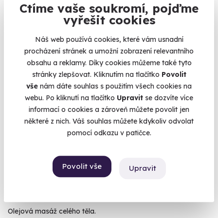
Ctíme vaše soukromí, pojďme
Degustace vína se someliérem a jedinečné malování vínem
vyřešit cookies
Praha
Náš web používá cookies, které vám usnadní
2 490 Kč
procházení stránek a umožní zobrazení relevantního
obsahu a reklamy. Díky cookies můžeme také tyto
stránky zlepšovat. Kliknutím na tlačítko
Povolit
vše
nám dáte souhlas s použitím všech cookies na
webu. Po kliknutí na tlačítko
Upravit
se dozvíte více
informací o cookies a zároveň můžete povolit jen
některé z nich. Váš souhlas můžete kdykoliv odvolat
pomocí odkazu v patičce.
Povolit vše
Upravit
9.7
(15)
Relaxační olejová aromaterapie
Olejová masáž celého těla.