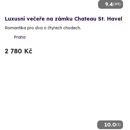
9.4
(49)
Luxusní večeře na zámku Chateau St. Havel
Romantika pro dva o čtyřech chodech.
Praha
2 780 Kč
10.0
(1)