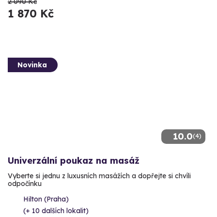
2 090 Kč
1 870 Kč
Novinka
10.0
(4)
Univerzální poukaz na masáž
Vyberte si jednu z luxusních masážích a dopřejte si chvíli
odpočínku
Hilton (Praha)
(+ 10 dalších lokalit)