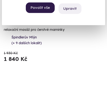
Povolit vše
Upravit
9.6
(35)
Poporodní relaxační masáž
relaxační masáž pro čerstvé maminky
Špindlerův Mlýn
(+ 9 dalších lokalit)
1 930 Kč
1 840 Kč