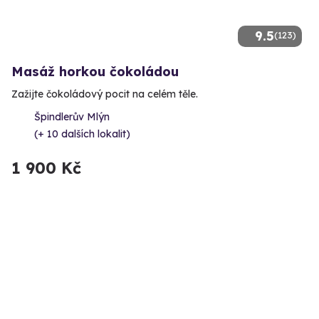
9.5
(123)
Masáž horkou čokoládou
Zažijte čokoládový pocit na celém těle.
Špindlerův Mlýn
(+ 10 dalších lokalit)
1 900 Kč