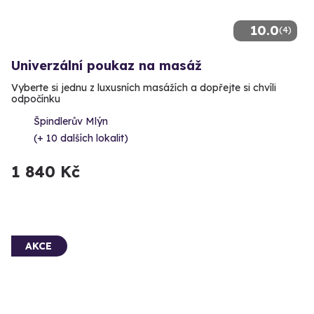
10.0
(4)
Univerzální poukaz na masáž
Vyberte si jednu z luxusních masážích a dopřejte si chvíli
odpočínku
Špindlerův Mlýn
(+ 10 dalších lokalit)
1 840 Kč
AKCE