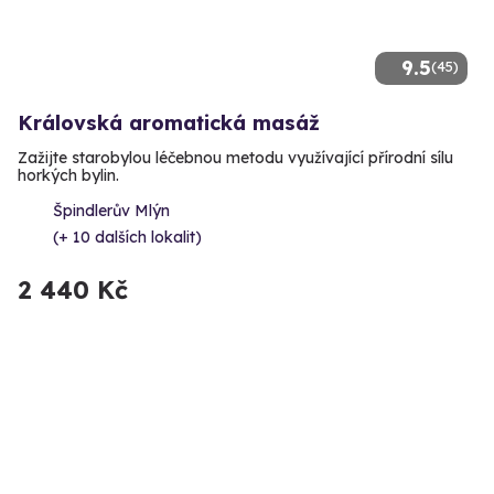
9.5
(45)
Královská aromatická masáž
Zažijte starobylou léčebnou metodu využívající přírodní sílu
horkých bylin.
Špindlerův Mlýn
(+ 10 dalších lokalit)
2 440 Kč