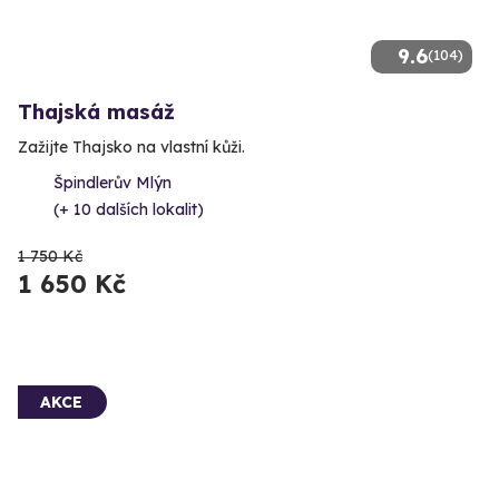
9.6
(104)
Thajská masáž
Zažijte Thajsko na vlastní kůži.
Špindlerův Mlýn
(+ 10 dalších lokalit)
1 750 Kč
1 650 Kč
AKCE