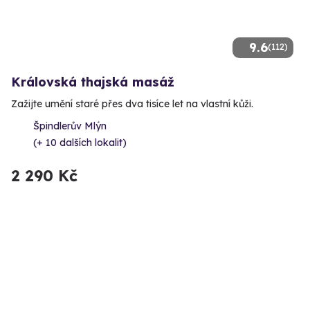
9.6
(112)
Královská thajská masáž
Zažijte umění staré přes dva tisíce let na vlastní kůži.
Špindlerův Mlýn
(+ 10 dalších lokalit)
2 290 Kč