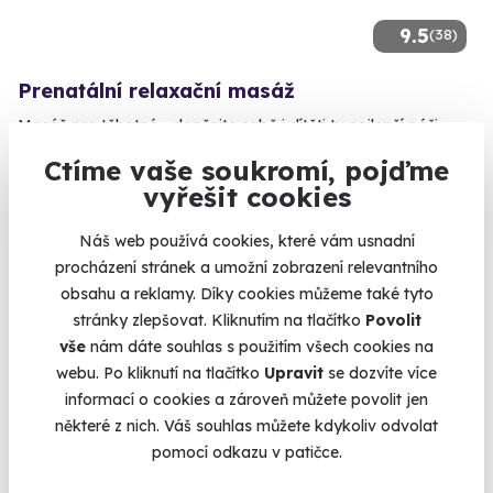
9.5
(38)
Prenatální relaxační masáž
Masáž pro těhotné - dopřejte sobě i dítěti tu nejlepší péči.
Špindlerův Mlýn
Ctíme vaše soukromí, pojďme
(+ 9 dalších lokalit)
vyřešit cookies
1 890 Kč
Náš web používá cookies, které vám usnadní
1 840 Kč
procházení stránek a umožní zobrazení relevantního
obsahu a reklamy. Díky cookies můžeme také tyto
stránky zlepšovat. Kliknutím na tlačítko
Povolit
vše
nám dáte souhlas s použitím všech cookies na
webu. Po kliknutí na tlačítko
Upravit
se dozvíte více
AKCE
informací o cookies a zároveň můžete povolit jen
některé z nich. Váš souhlas můžete kdykoliv odvolat
pomocí odkazu v patičce.