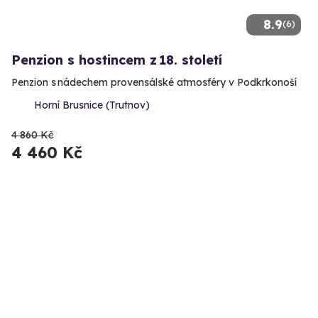
8.9
(6)
Penzion s hostincem z 18. století
Penzion s nádechem provensálské atmosféry v Podkrkonoší
Horní Brusnice (Trutnov)
4 860 Kč
4 460 Kč