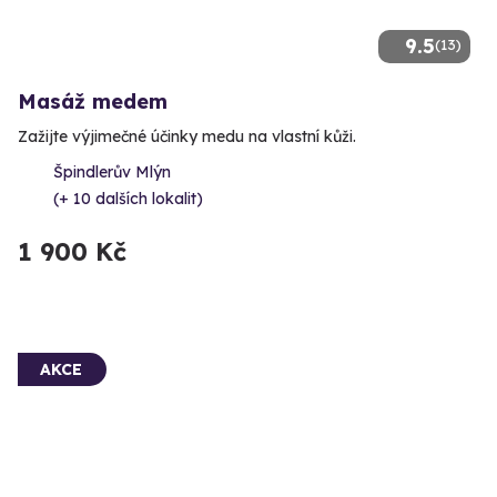
9.5
(13)
Masáž medem
Zažijte výjimečné účinky medu na vlastní kůži.
Špindlerův Mlýn
(+ 10 dalších lokalit)
1 900 Kč
AKCE