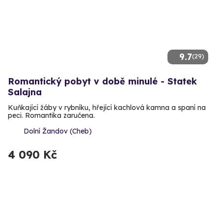
9.7
(29)
Romantický pobyt v době minulé - Statek
Salajna
Kuňkající žáby v rybníku, hřející kachlová kamna a spaní na
peci. Romantika zaručena.
Dolní Žandov (Cheb)
4 090 Kč