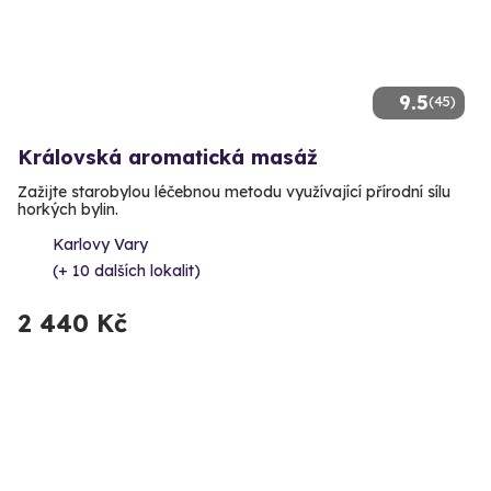
9.5
(45)
Královská aromatická masáž
Zažijte starobylou léčebnou metodu využívající přírodní sílu
horkých bylin.
Karlovy Vary
(+ 10 dalších lokalit)
2 440 Kč