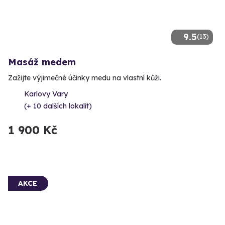
9.5
(13)
Masáž medem
Zažijte výjimečné účinky medu na vlastní kůži.
Karlovy Vary
(+ 10 dalších lokalit)
1 900 Kč
AKCE