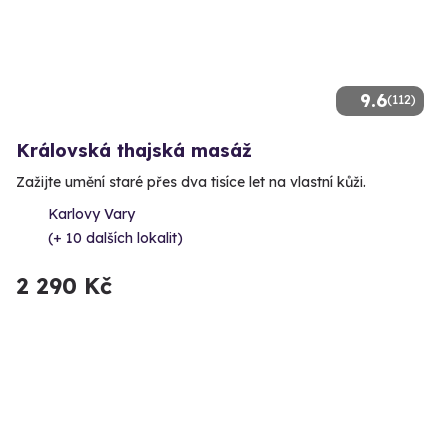
9.6
(112)
Královská thajská masáž
Zažijte umění staré přes dva tisíce let na vlastní kůži.
Karlovy Vary
(+ 10 dalších lokalit)
2 290 Kč