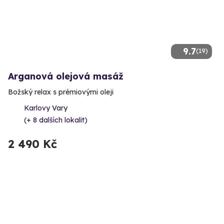
9.7
(19)
Arganová olejová masáž
Božský relax s prémiovými oleji
Karlovy Vary
(+ 8 dalších lokalit)
2 490 Kč