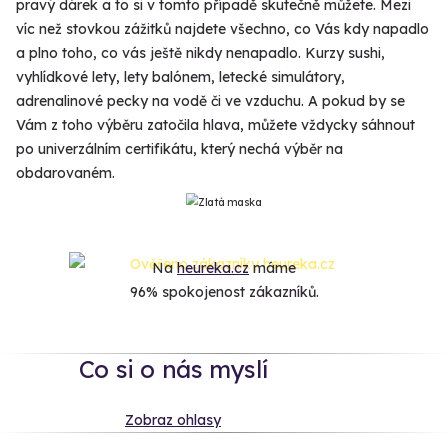
pravý dárek a to si v tomto případě skutečně můžete. Mezi
víc než stovkou zážitků najdete všechno, co Vás kdy napadlo
a plno toho, co vás ještě nikdy nenapadlo. Kurzy sushi,
vyhlídkové lety, lety balónem, letecké simulátory,
adrenalinové pecky na vodě či ve vzduchu. A pokud by se
Vám z toho výběru zatočila hlava, můžete vždycky sáhnout
po univerzálním certifikátu, který nechá výběr na
obdarovaném.
Na
heureka.cz
máme
96% spokojenost zákazníků.
Co si o nás myslí
Zobraz ohlasy