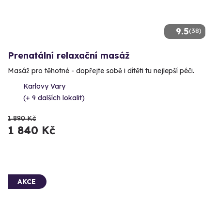
9.5
(38)
Prenatální relaxační masáž
Masáž pro těhotné - dopřejte sobě i dítěti tu nejlepší péči.
Karlovy Vary
(+ 9 dalších lokalit)
1 890 Kč
1 840 Kč
AKCE