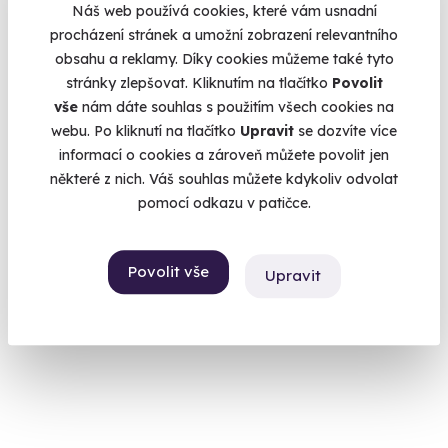
Náš web používá cookies, které vám usnadní
procházení stránek a umožní zobrazení relevantního
obsahu a reklamy. Díky cookies můžeme také tyto
9.5
(123)
stránky zlepšovat. Kliknutím na tlačítko
Povolit
vše
nám dáte souhlas s použitím všech cookies na
Masáž horkou čokoládou
webu. Po kliknutí na tlačítko
Upravit
se dozvíte více
informací o cookies a zároveň můžete povolit jen
Zažijte čokoládový pocit na celém těle.
některé z nich. Váš souhlas můžete kdykoliv odvolat
Karlovy Vary
pomocí odkazu v patičce.
(+ 10 dalších lokalit)
1 900 Kč
Povolit vše
Upravit