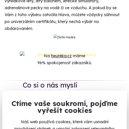
vyhlídkové lety, lety balónem, letecké simulátory,
adrenalinové pecky na vodě či ve vzduchu. A pokud by se
Vám z toho výběru zatočila hlava, můžete vždycky sáhnout
po univerzálním certifikátu, který nechá výběr na
obdarovaném.
Na
heureka.cz
máme
96% spokojenost zákazníků.
Co si o nás myslí
Zobraz ohlasy
Ctíme vaše soukromí, pojďme
vyřešit cookies
Vše umíme pojistit
Náš web používá cookies, které vám usnadní
procházení stránek a umožní zobrazení relevantního