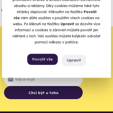
Jeden nikdy neví. Máme nejvyšší
obsahu a reklamy. Díky cookies můžeme také tyto
úrazové pojištění z nabídky zážitkových
stránky zlepšovat. Kliknutím na tlačítko
Povolit
agentur.
vše
nám dáte souhlas s použitím všech cookies na
Vše o pojištění
webu. Po kliknutí na tlačítko
Upravit
se dozvíte více
informací o cookies a zároveň můžete povolit jen
Zbývá jeden krok,
některé z nich. Váš souhlas můžete kdykoliv odvolat
pomocí odkazu v patičce.
zbytek zařídíme my
Váš e-mail je vstupenka do světa, kde se žije naplno. Pojďte
Povolit vše
Upravit
do toho.
Chci být u toho