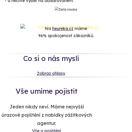
- a nechte výběr na obdarovaném.
Na
heureka.cz
máme
96% spokojenost zákazníků.
Co si o nás myslí
Zobraz ohlasy
Vše umíme pojistit
Jeden nikdy neví. Máme nejvyšší
úrazové pojištění z nabídky zážitkových
agentur.
Vše o pojištění