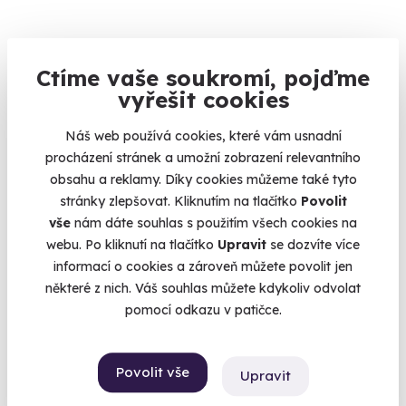
Ctíme vaše soukromí, pojďme
vyřešit cookies
Degustační večer: Cesta rumovým světem
Náš web používá cookies, které vám usnadní
Objevte svět v každé sklence.
procházení stránek a umožní zobrazení relevantního
obsahu a reklamy. Díky cookies můžeme také tyto
Pardubice (+ 1 další lokalita)
stránky zlepšovat. Kliknutím na tlačítko
Povolit
vše
nám dáte souhlas s použitím všech cookies na
1 390 Kč
webu. Po kliknutí na tlačítko
Upravit
se dozvíte více
informací o cookies a zároveň můžete povolit jen
některé z nich. Váš souhlas můžete kdykoliv odvolat
pomocí odkazu v patičce.
Povolit vše
Upravit