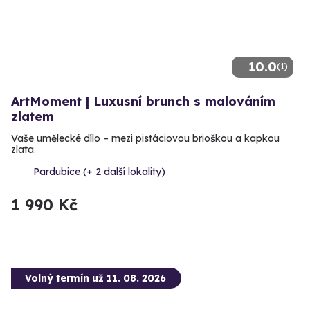
10.0
(1)
ArtMoment | Luxusní brunch s malováním
zlatem
Vaše umělecké dílo – mezi pistáciovou brioškou a kapkou
zlata.
Pardubice (+ 2 další lokality)
1 990 Kč
Volný termín už 11. 08. 2026