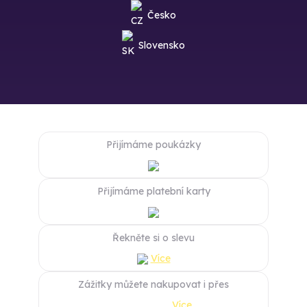
Česko
Slovensko
Přijímáme poukázky
Přijímáme platební karty
Řekněte si o slevu
Více
Zážitky můžete nakupovat i přes
Více