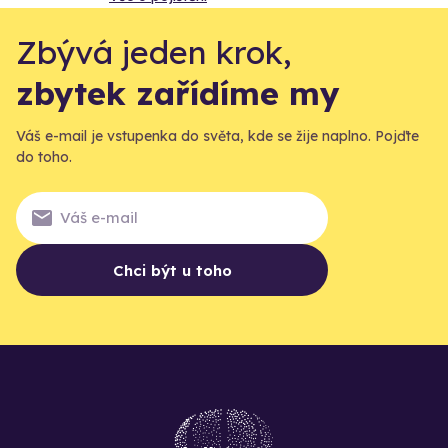
Zbývá jeden krok,
zbytek zařídíme my
Váš e-mail je vstupenka do světa, kde se žije naplno. Pojďte
do toho.
Chci být u toho