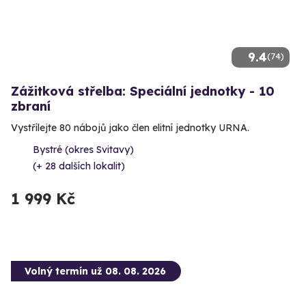
9.4
(74)
Zážitková střelba: Speciální jednotky - 10
zbraní
Vystřílejte 80 nábojů jako člen elitní jednotky URNA.
Bystré (okres Svitavy)
(+ 28 dalších lokalit)
1 999 Kč
Volný termín už 08. 08. 2026