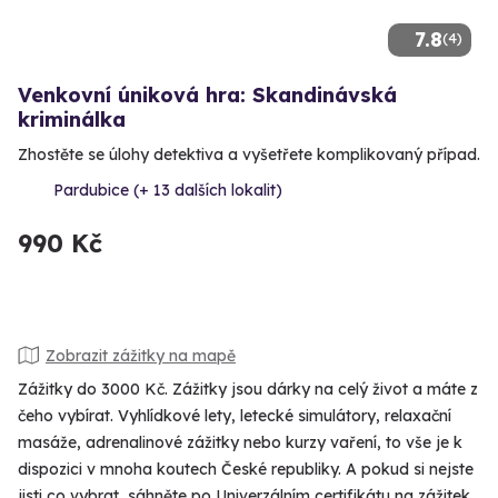
7.8
(4)
Venkovní úniková hra: Skandinávská
kriminálka
Zhostěte se úlohy detektiva a vyšetřete komplikovaný případ.
Pardubice (+ 13 dalších lokalit)
990 Kč
Zobrazit zážitky na mapě
Zážitky do 3000 Kč. Zážitky jsou dárky na celý život a máte z
čeho vybírat. Vyhlídkové lety, letecké simulátory, relaxační
masáže, adrenalinové zážitky nebo kurzy vaření, to vše je k
dispozici v mnoha koutech České republiky. A pokud si nejste
jisti co vybrat, sáhněte po Univerzálním certifikátu na zážitek