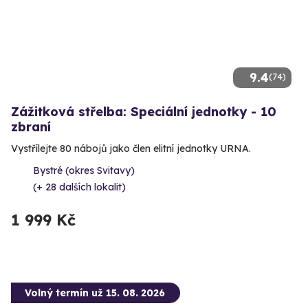
9.4
(74)
Zážitková střelba: Speciální jednotky - 10
zbraní
Vystřílejte 80 nábojů jako člen elitní jednotky URNA.
Bystré (okres Svitavy)
(+ 28 dalších lokalit)
1 999 Kč
Volný termín už 15. 08. 2026