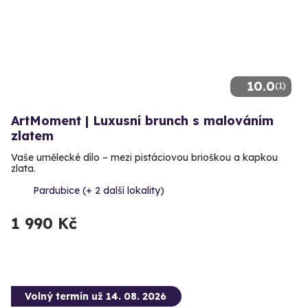
10.0
(1)
ArtMoment | Luxusní brunch s malováním
zlatem
Vaše umělecké dílo – mezi pistáciovou brioškou a kapkou
zlata.
Pardubice (+ 2 další lokality)
1 990 Kč
Volný termín už 14. 08. 2026