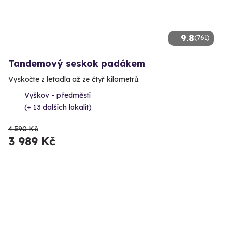
9.8
(761)
Tandemový seskok padákem
Vyskočte z letadla až ze čtyř kilometrů.
Vyškov - předměstí
(+ 13 dalších lokalit)
4 590 Kč
3 989 Kč