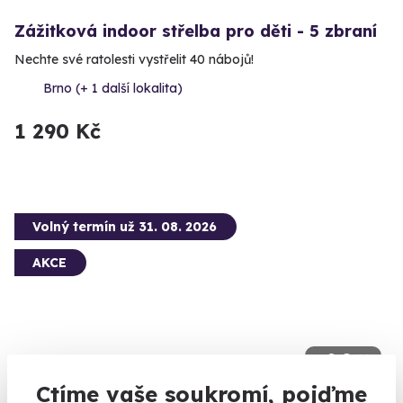
Zážitková indoor střelba pro děti - 5 zbraní
Nechte své ratolesti vystřelit 40 nábojů!
Brno (+ 1 další lokalita)
1 290 Kč
Volný termín už 31. 08. 2026
AKCE
9.0
(22)
Ctíme vaše soukromí, pojďme