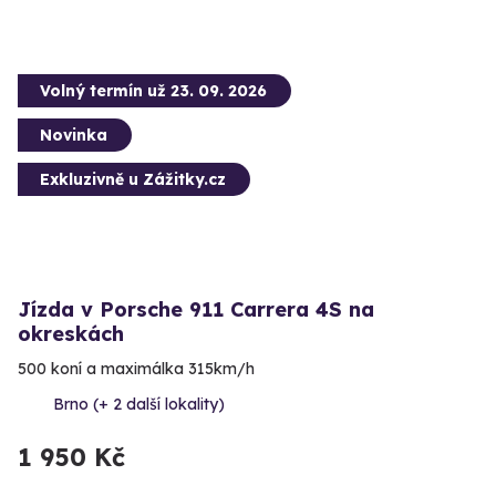
Volný termín už 23. 09. 2026
Novinka
Exkluzivně u Zážitky.cz
Jízda v Porsche 911 Carrera 4S na
okreskách
500 koní a maximálka 315km/h
Brno (+ 2 další lokality)
1 950 Kč