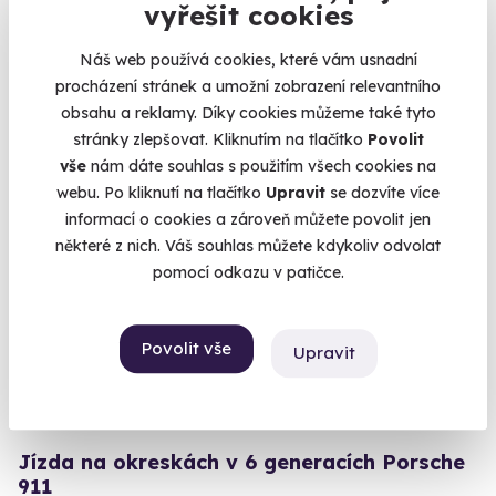
Jízda na okruhu v 6 generacích Porsche 911
vyřešit cookies
Vyzkoušejte jeden z ročníků 1969-2019
Náš web používá cookies, které vám usnadní
Brno (+ 3 další lokality)
procházení stránek a umožní zobrazení relevantního
obsahu a reklamy. Díky cookies můžeme také tyto
1 790 Kč
stránky zlepšovat. Kliknutím na tlačítko
Povolit
vše
nám dáte souhlas s použitím všech cookies na
webu. Po kliknutí na tlačítko
Upravit
se dozvíte více
informací o cookies a zároveň můžete povolit jen
Volný termín už 23. 09. 2026
některé z nich. Váš souhlas můžete kdykoliv odvolat
pomocí odkazu v patičce.
Povolit vše
Upravit
9.7
(2)
Jízda na okreskách v 6 generacích Porsche
911