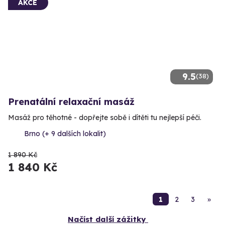
AKCE
9.5
(38)
Prenatální relaxační masáž
Masáž pro těhotné - dopřejte sobě i dítěti tu nejlepší péči.
Brno (+ 9 dalších lokalit)
1 890 Kč
1 840 Kč
1
2
3
»
Načíst další zážitky