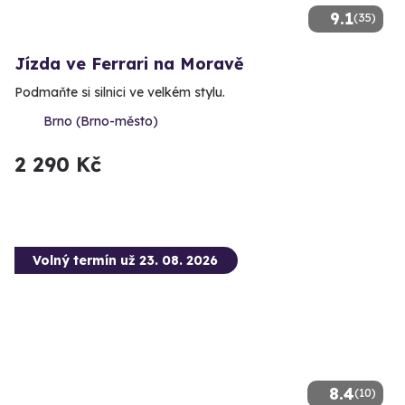
9.1
(35)
Jízda ve Ferrari na Moravě
Podmaňte si silnici ve velkém stylu.
Brno (Brno-město)
2 290 Kč
Volný termín už 23. 08. 2026
8.4
(10)