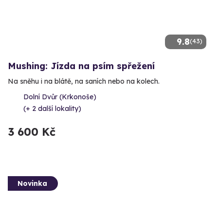
9.8
(43)
Mushing: Jízda na psím spřežení
Na sněhu i na blátě, na saních nebo na kolech.
Dolní Dvůr (Krkonoše)
(+ 2 další lokality)
3 600 Kč
Novinka