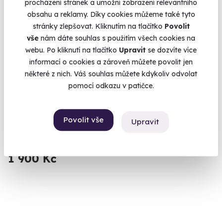
procházení stránek a umožní zobrazení relevantního
obsahu a reklamy. Díky cookies můžeme také tyto
stránky zlepšovat. Kliknutím na tlačítko
Povolit
vše
nám dáte souhlas s použitím všech cookies na
webu. Po kliknutí na tlačítko
Upravit
se dozvíte více
informací o cookies a zároveň můžete povolit jen
9.5
(13)
některé z nich. Váš souhlas můžete kdykoliv odvolat
pomocí odkazu v patičce.
Masáž medem
Zažijte výjimečné účinky medu na vlastní kůži.
Povolit vše
Upravit
Špindlerův Mlýn
(+ 10 dalších lokalit)
1 900 Kč