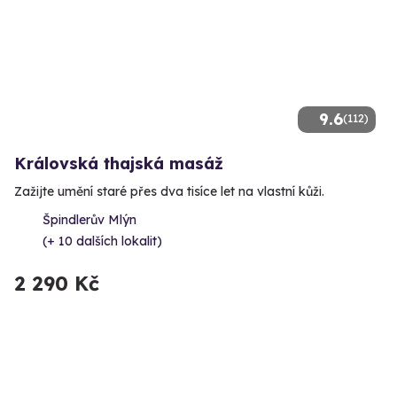
9.6
(112)
Královská thajská masáž
Zažijte umění staré přes dva tisíce let na vlastní kůži.
Špindlerův Mlýn
(+ 10 dalších lokalit)
2 290 Kč