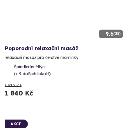
9.6
(35)
Poporodní relaxační masáž
relaxační masáž pro čerstvé maminky
Špindlerův Mlýn
(+ 9 dalších lokalit)
1 930 Kč
1 840 Kč
AKCE