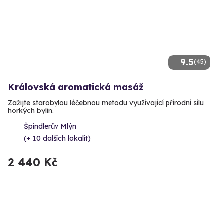
9.5
(45)
Královská aromatická masáž
Zažijte starobylou léčebnou metodu využívající přírodní sílu
horkých bylin.
Špindlerův Mlýn
(+ 10 dalších lokalit)
2 440 Kč