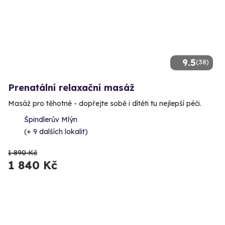
9.5
(38)
Prenatální relaxační masáž
Masáž pro těhotné - dopřejte sobě i dítěti tu nejlepší péči.
Špindlerův Mlýn
(+ 9 dalších lokalit)
1 890 Kč
1 840 Kč