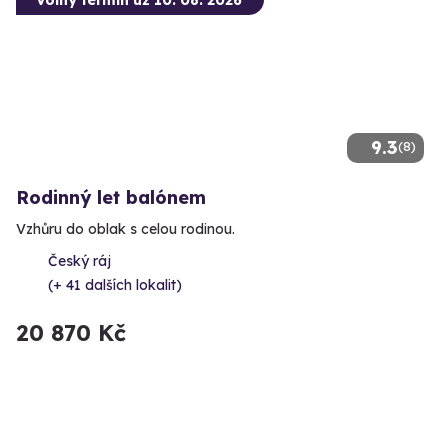
9.3
(8)
Rodinný let balónem
Vzhůru do oblak s celou rodinou.
Český ráj
(+ 41 dalších lokalit)
20 870 Kč