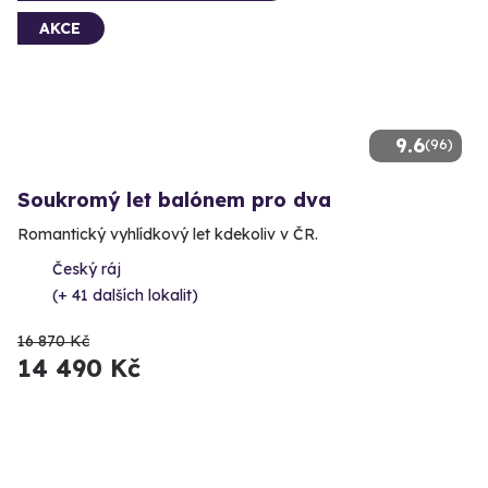
AKCE
9.6
(96)
Soukromý let balónem pro dva
Romantický vyhlídkový let kdekoliv v ČR.
Český ráj
(+ 41 dalších lokalit)
16 870 Kč
14 490 Kč