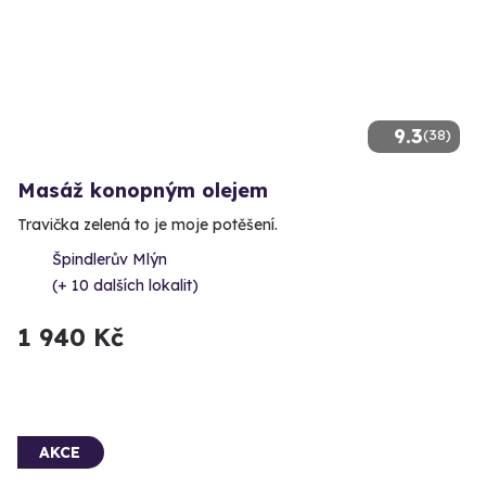
9.3
(38)
Masáž konopným olejem
Travička zelená to je moje potěšení.
Špindlerův Mlýn
(+ 10 dalších lokalit)
1 940 Kč
AKCE