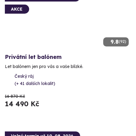
AKCE
9.8
(92)
Privátní let balónem
Let balónem jen pro vás a vaše blízké.
Český ráj
(+ 41 dalších lokalit)
16 870 Kč
14 490 Kč
Volný termín už 10. 08. 2026