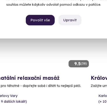
souhlas můžete kdykoliv odvolat pomocí odkazu v patičce.
Povolit vše
Upravit
CE
9.5
(38)
atální relaxační masáž
Králo
ro těhotné - dopřejte sobě i dítěti tu nejlepší péči.
Zažijte um
arlovy Vary
Karl
 9 dalších lokalit)
(+ 10