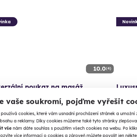
inka
Novin
10.0
(4)
verzální poukaz na masáž
Luxus
 si jednu z luxusních masážích a dopřejte si chvíli
Hloubková 
e vaše soukromí, pojďme vyřešit co
ínku
Karl
používá cookies, které vám usnadní procházení stránek a umožní 
arlovy Vary
(+ 10
obsahu a reklamy. Díky cookies můžeme také tyto stránky zlepšovat
 10 dalších lokalit)
it vše
nám dáte souhlas s použitím všech cookies na webu. Po kliknu
4 990
40 Kč
ozvíte více informací o cookies a zároveň můžete povolit jen někter