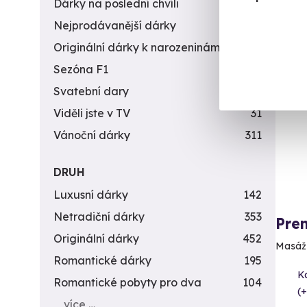
Dárky na poslední chvíli
450
Nejprodávanější dárky
56
Originální dárky k narozeninám
422
Sezóna F1
4
AK
Svatební dary
196
Viděli jste v TV
31
Vánoční dárky
311
DRUH
Luxusní dárky
142
Netradiční dárky
353
Pren
Originální dárky
452
Masáž p
Romantické dárky
195
K
Romantické pobyty pro dva
104
(+
více …