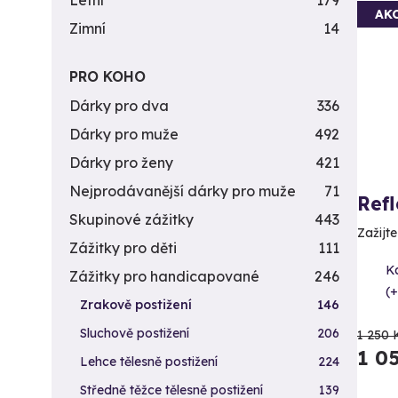
Letní
179
AK
Zimní
14
PRO KOHO
Dárky pro dva
336
Dárky pro muže
492
Dárky pro ženy
421
Nejprodávanější dárky pro muže
71
Ref
Skupinové zážitky
443
Zažijt
Zážitky pro děti
111
K
Zážitky pro handicapované
246
(+
Zrakově postižení
146
Sluchově postižení
206
1 250 
1 0
Lehce tělesně postižení
224
Středně těžce tělesně postižení
139