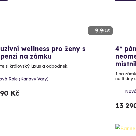
9.9
(18)
uzivní wellness pro ženy s
4* pán
openzí na zámku
neome
místní
te si královský luxus a odpočinek.
I na zámku
na 3 dny 
ová Role (Karlovy Vary)
Nová
990 Kč
13 29