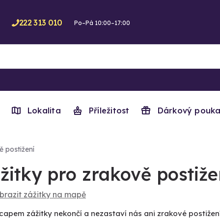
222 313 010
Po–Pá 10:00–17:00
Lokalita
Příležitost
Dárkový pouka
 postižení
žitky pro zrakově postiž
brazit zážitky na mapě
apem zážitky nekončí a nezastaví nás ani zrakové postižení.