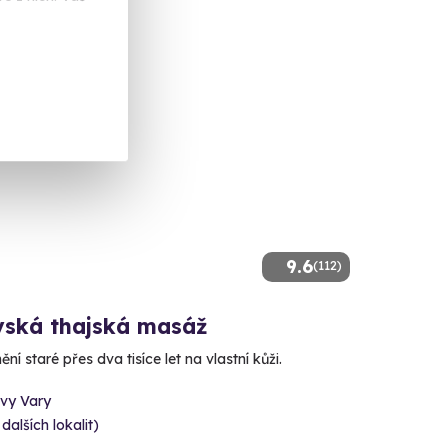
9.6
(112)
vská thajská masáž
ění staré přes dva tisíce let na vlastní kůži.
ovy Vary
 dalších lokalit)