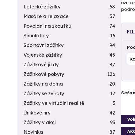
užít r
Letecké zážitky
68
podrob
Masáže a relaxace
57
Povolání na zkoušku
74
FI
Simulátory
16
Sportovní zážitky
94
Pod
Vojenské zážitky
45
Zážitkové jízdy
87
Zážitkové pobyty
126
Zážitky na doma
20
Seřad
Zážitky se zvířaty
12
Zážitky ve virtuální realitě
3
Únikové hry
42
Vol
Zážitky v akci
93
AK
Novinka
87