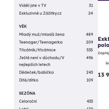
Viděli jste v TV
31
Exkluzivně u Zážitky.cz
24
VĚK
Mladý muž/mladá žena
489
Exkl
Teenager/Teenagerka
209
pol
Třicátník/třicátnice
535
Dopřej
Ještě není v důchodu/V
496
N
nejlepších letech
Dědeček/babička
243
13 
Dítě/dítko
109
SEZÓNA
Celoroční
433