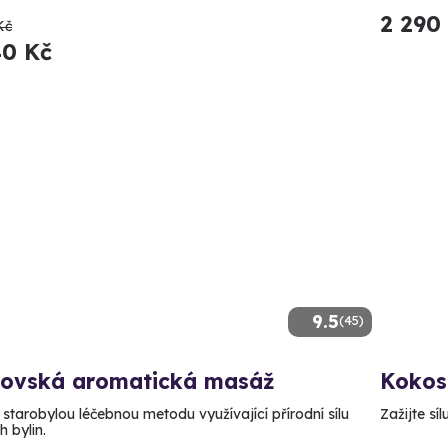
2 290
Kč
40 Kč
9.5
(45)
lovská aromatická masáž
Kokos
 starobylou léčebnou metodu využívající přírodní sílu
Zažijte sí
 bylin.