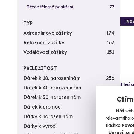
Těžce tělesně postižení
77
Nov
TYP
Adrenalinové zážitky
174
Relaxační zážitky
162
Vzdělávací zážitky
151
PŘILEŽITOST
Dárek k 18. narozeninám
256
Uni
Dárek k 40. narozeninám
453
Vyberte
Dárek k 50. narozeninám
378
Ctím
odpoč
Dárek k promoci
245
Náš web 
K
Dárky k narozeninám
551
relevantního 
(+
tlačítko
Povol
Dárky k výročí
294
1 8
Upravit
se d