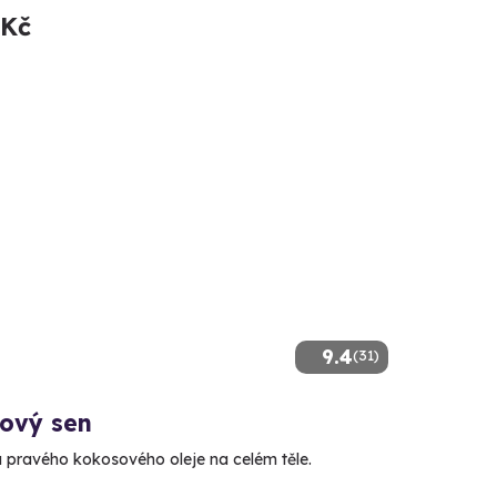
 Kč
9.4
(31)
ový sen
lu pravého kokosového oleje na celém těle.