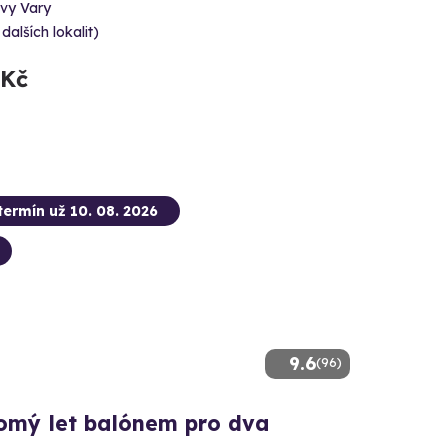
ovy Vary
 dalších lokalit)
 Kč
termín už 10. 08. 2026
9.6
(96)
omý let balónem pro dva