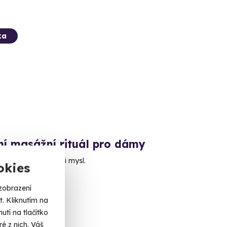
ka
ní masážní rituál pro dámy
relaxace pro tělo i mysl.
okies
ovy Vary
zobrazení
 dalších lokalit)
. Kliknutím na
tí na tlačítko
 Kč
é z nich. Váš