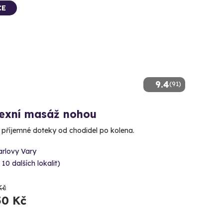
CE
9.4
(91)
lexní masáž nohou
e příjemné doteky od chodidel po kolena.
arlovy Vary
 10 dalších lokalit)
Kč
50 Kč