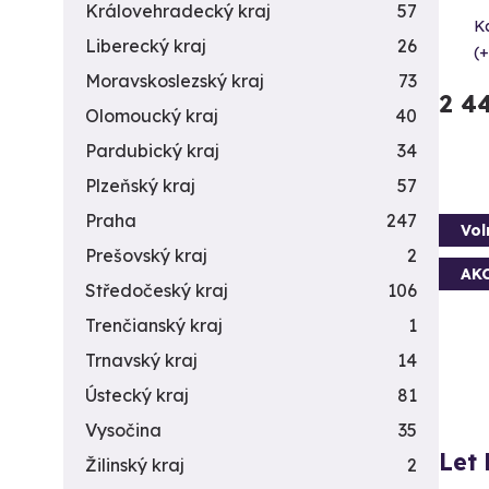
Královehradecký kraj
57
K
Liberecký kraj
26
(+
Moravskoslezský kraj
73
2 4
Olomoucký kraj
40
Pardubický kraj
34
Plzeňský kraj
57
Praha
247
Vol
Prešovský kraj
2
AK
Středočeský kraj
106
Trenčianský kraj
1
Trnavský kraj
14
Ústecký kraj
81
Vysočina
35
Let
Žilinský kraj
2