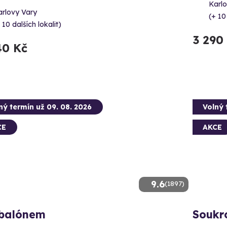
Karl
arlovy Vary
(+ 10
 10 dalších lokalit)
3 290
40 Kč
ný termín už 09. 08. 2026
Volný 
CE
AKCE
9.6
(1897)
 balónem
Soukr