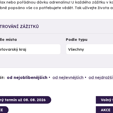
elax nebo pořádnou dávku adrenalinu! U každého zážitku v k
ně popsáno vše co potřebujete vědět. Tak užívejte života a
LTROVÁNÍ ZÁŽITKŮ
le místa
Podle typu
od nejoblíbenějších
od nejlevnějších
od nejdražš
it:
ný termín už 08. 08. 2026
Volný 
CE
AKCE