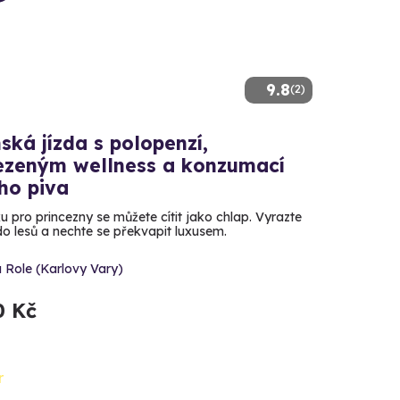
9.8
(2)
ská jízda s polopenzí,
zeným wellness a konzumací
ho piva
 pro princezny se můžete cítit jako chlap. Vyrazte
do lesů a nechte se překvapit luxusem.
 Role (Karlovy Vary)
0 Kč