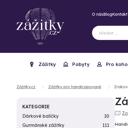
O nás
Blog
Kontakt
Zážitky
Pobyty
Pro koho
Zážitky.cz
Zážitky pro handicapované
Zrakově
Zá
KATEGORIE
Zo
Dárkové balíčky
10
Handic
Gurmánské zážitky
111