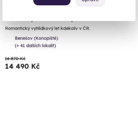
9.6
(96)
Soukromý let balónem pro dva
Romantický vyhlídkový let kdekoliv v ČR.
Benešov (Konopiště)
(+ 41 dalších lokalit)
16 870 Kč
14 490 Kč