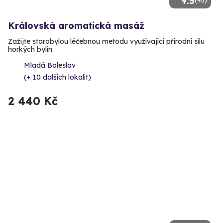
9.5
(45)
Královská aromatická masáž
Zažijte starobylou léčebnou metodu využívající přírodní sílu
horkých bylin.
Mladá Boleslav
(+ 10 dalších lokalit)
2 440 Kč