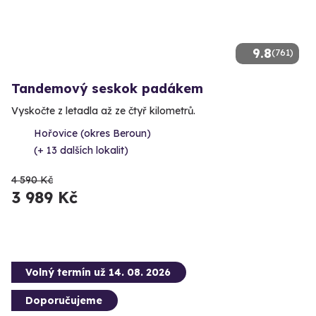
9.8
(761)
Tandemový seskok padákem
Vyskočte z letadla až ze čtyř kilometrů.
Hořovice (okres Beroun)
(+ 13 dalších lokalit)
4 590 Kč
3 989 Kč
Volný termín už 14. 08. 2026
Doporučujeme