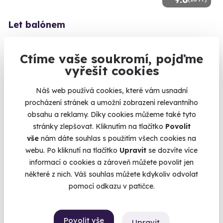
Let balónem
Dechberoucí výhled a nezapomenutelný zážitek
Ctíme vaše soukromí, pojďme
Benešov (Konopiště)
vyřešit cookies
(+ 40 dalších lokalit)
3 490 Kč
Náš web používá cookies, které vám usnadní
2 590 Kč
procházení stránek a umožní zobrazení relevantního
obsahu a reklamy. Díky cookies můžeme také tyto
stránky zlepšovat. Kliknutím na tlačítko
Povolit
vše
nám dáte souhlas s použitím všech cookies na
webu. Po kliknutí na tlačítko
Upravit
se dozvíte více
Volný termín už 10. 08. 2026
informací o cookies a zároveň můžete povolit jen
některé z nich. Váš souhlas můžete kdykoliv odvolat
AKCE
pomocí odkazu v patičce.
Povolit vše
Upravit