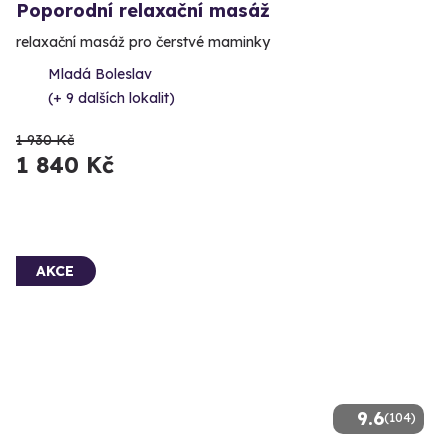
Poporodní relaxační masáž
relaxační masáž pro čerstvé maminky
Mladá Boleslav
(+ 9 dalších lokalit)
1 930 Kč
1 840 Kč
AKCE
9.6
(104)