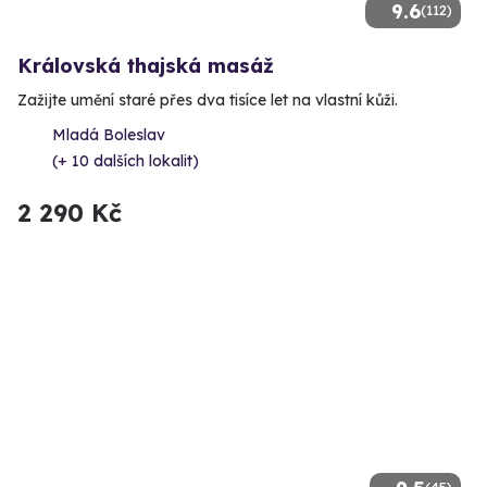
9.6
(112)
Královská thajská masáž
Zažijte umění staré přes dva tisíce let na vlastní kůži.
Mladá Boleslav
(+ 10 dalších lokalit)
2 290 Kč