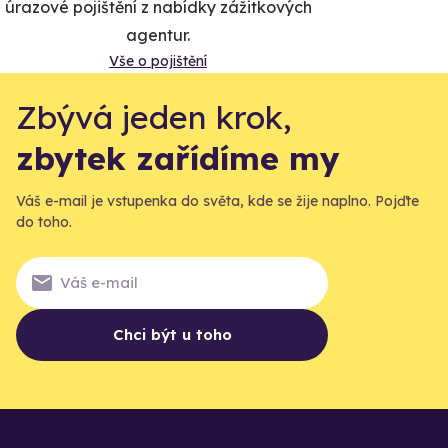
úrazové pojištění z nabídky zážitkových
agentur.
Vše o pojištění
Zbývá jeden krok,
zbytek zařídíme my
Váš e-mail je vstupenka do světa, kde se žije naplno. Pojďte
do toho.
Chci být u toho