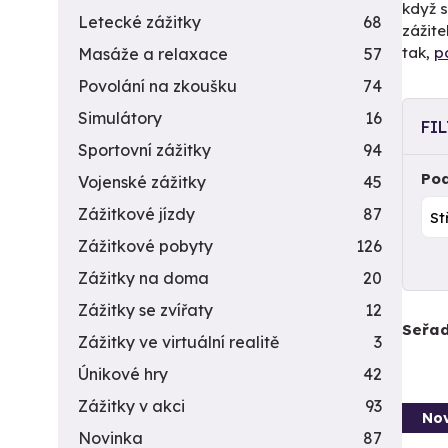
když s
Letecké zážitky
68
zážite
tak,
p
Masáže a relaxace
57
Povolání na zkoušku
74
Simulátory
16
FI
Sportovní zážitky
94
Pod
Vojenské zážitky
45
Zážitkové jízdy
87
Zážitkové pobyty
126
Zážitky na doma
20
Zážitky se zvířaty
12
Seřad
Zážitky ve virtuální realitě
3
Únikové hry
42
Zážitky v akci
93
Nov
Novinka
87