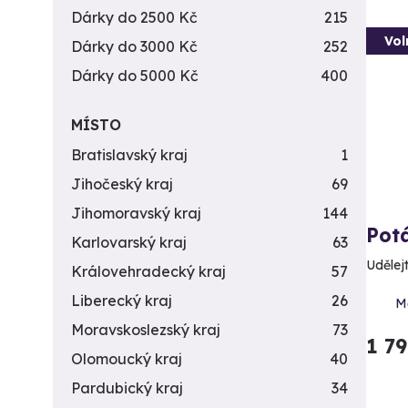
Dárky do 2500 Kč
215
Vol
Dárky do 3000 Kč
252
Dárky do 5000 Kč
400
MÍSTO
Bratislavský kraj
1
Jihočeský kraj
69
Jihomoravský kraj
144
Pot
Karlovarský kraj
63
Udělej
Královehradecký kraj
57
Liberecký kraj
26
Mě
Moravskoslezský kraj
73
1 7
Olomoucký kraj
40
Pardubický kraj
34