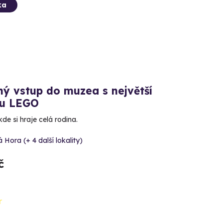
ka
ý vstup do muzea s největší
ou LEGO
e si hraje celá rodina.
 Hora (+ 4 další lokality)
č