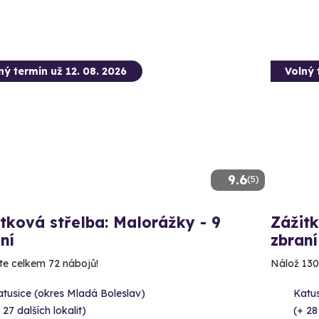
ný termín už 12. 08. 2026
Volný 
9.6
(5)
tková střelba: Malorážky - 9
Zážitk
ní
zbraní
íte celkem 72 nábojů!
Nálož 130
tusice (okres Mladá Boleslav)
Katus
 27 dalších lokalit)
(+ 28