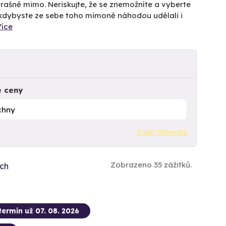
rašně mimo. Neriskujte, že se znemožníte a vyberte
 A kdybyste ze sebe toho mimoně náhodou udělali i
Více
e ceny
Zrušit filtrování
Zobrazeno 35 zážitků.
ích
termín už 07. 08. 2026