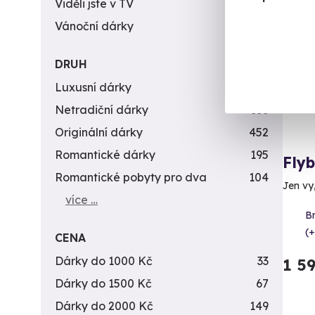
Viděli jste v TV
31
Vol
Vánoční dárky
311
AK
DRUH
Luxusní dárky
142
Netradiční dárky
353
Originální dárky
452
Romantické dárky
195
Fly
Romantické pobyty pro dva
104
Jen vy
více …
B
(+
CENA
Dárky do 1000 Kč
33
1 5
Dárky do 1500 Kč
67
Dárky do 2000 Kč
149