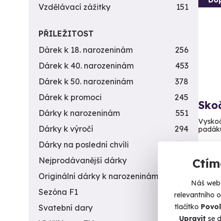
Vzdělávací zážitky
151
PŘILEŽITOST
Dárek k 18. narozeninám
256
Dárek k 40. narozeninám
453
Dárek k 50. narozeninám
378
Dárek k promoci
245
Sko
Dárky k narozeninám
551
Vyskoč
Dárky k výročí
294
padák
Dárky na poslední chvíli
450
Př
Nejprodávanější dárky
56
Ctím
8 9
Originální dárky k narozeninám
422
Náš web 
Sezóna F1
4
relevantního 
tlačítko
Povol
Svatební dary
196
Upravit
se d