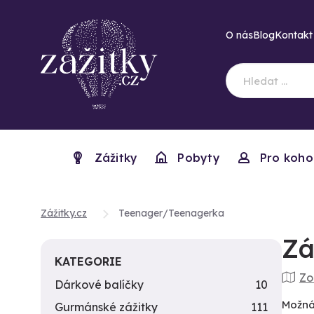
O nás
Blog
Kontakt
Zážitky
Pobyty
Pro koho
Zážitky.cz
Teenager/Teenagerka
Zá
KATEGORIE
Zo
Dárkové balíčky
10
Možná 
Gurmánské zážitky
111