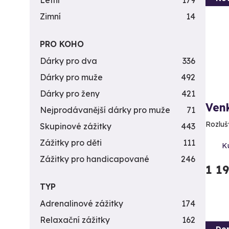
Letní
179
Zimní
14
PRO KOHO
Dárky pro dva
336
Dárky pro muže
492
Dárky pro ženy
421
Venk
Nejprodávanější dárky pro muže
71
Rozluš
Skupinové zážitky
443
Zážitky pro děti
111
K
Zážitky pro handicapované
246
1 1
TYP
Adrenalinové zážitky
174
Relaxační zážitky
162
Do