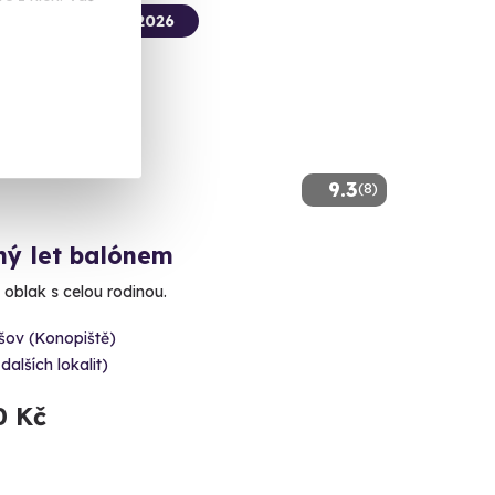
termín už 10. 08. 2026
9.3
(8)
ný let balónem
 oblak s celou rodinou.
šov (Konopiště)
 dalších lokalit)
0 Kč