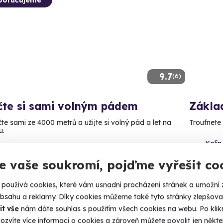
9.7
(6)
čte si sami volným pádem
Základ
te sami ze 4000 metrů a užijte si volný pád a let na
Troufnete 
u.
Kolín 
íbram (+ 3 další lokality)
e vaše soukromí, pojďme vyřešit co
3 971
90 Kč
používá cookies, které vám usnadní procházení stránek a umožní 
obsahu a reklamy. Díky cookies můžeme také tyto stránky zlepšovat
it vše
nám dáte souhlas s použitím všech cookies na webu. Po kliknu
ozvíte více informací o cookies a zároveň můžete povolit jen někter