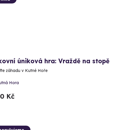
ovní úniková hra: Vraždě na stopě
ťte záhadu v Kutné Hoře
utná Hora
90 Kč
poručujeme