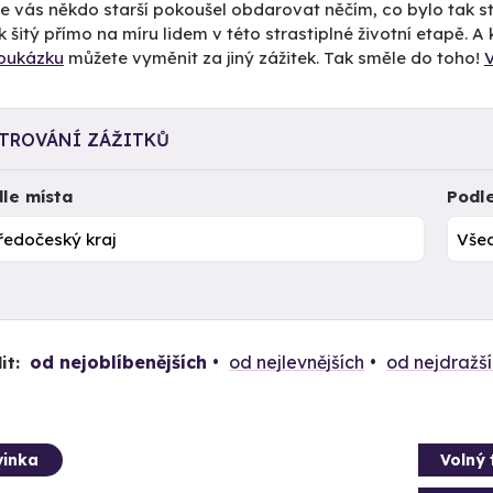
e vás někdo starší pokoušel obdarovat něčím, co bylo tak st
k šitý přímo na míru lidem v této strastiplné životní etapě.
oukázku
můžete vyměnit za jiný zážitek. Tak směle do toho!
LTROVÁNÍ ZÁŽITKŮ
le místa
Podl
od nejoblíbenějších
od nejlevnějších
od nejdražš
it:
inka
Volný 