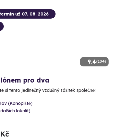
termín už 07. 08. 2026
9.4
(104)
alónem pro dva
e si tento jedinečný vzdušný zážitek společně!
šov (Konopiště)
 dalších lokalit)
 Kč