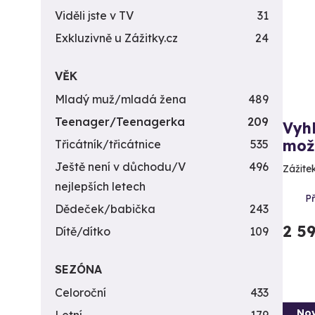
Viděli jste v TV
31
Exkluzivně u Zážitky.cz
24
VĚK
Mladý muž/mladá žena
489
Teenager/Teenagerka
209
Vyhl
možn
Třicátník/třicátnice
535
Ještě není v důchodu/V
496
Zážite
nejlepších letech
P
Dědeček/babička
243
2 5
Dítě/dítko
109
SEZÓNA
Celoroční
433
Nov