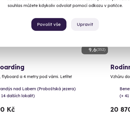
ný termín už 07. 08. 2026
Volný 
souhlas můžete kdykoliv odvolat pomocí odkazu v patičce.
CE
Povolit vše
Upravit
9.6
(352)
boarding
Rodin
, flyboard a 4 metry pod vámi. Letíte!
Vzhůru do
randýs nad Labem (Proboštská jezera)
Bene
 14 dalších lokalit)
(+ 41
90 Kč
20 87