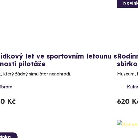
Novin
ídkový let ve sportovním letounu s
Rodinn
ostí pilotáže
sbírk
k, který žádný simulátor nenahradí.
Muzeum, kd
říbram
Kutná
90 Kč
620 K
inka