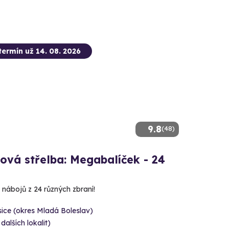
termín už 14. 08. 2026
9.8
(48)
ová střelba: Megabalíček - 24
 nábojů z 24 různých zbraní!
ice (okres Mladá Boleslav)
 dalších lokalit)