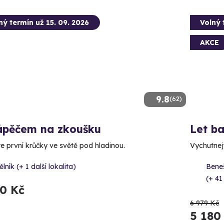
ný termín už 15. 09. 2026
Volný 
AKCE
9.8
(62)
ápěčem na zkoušku
Let b
te první krůčky ve světě pod hladinou.
Vychutnejt
lník (+ 1 další lokalita)
Bene
(+ 41
90 Kč
6 979 Kč
5 180