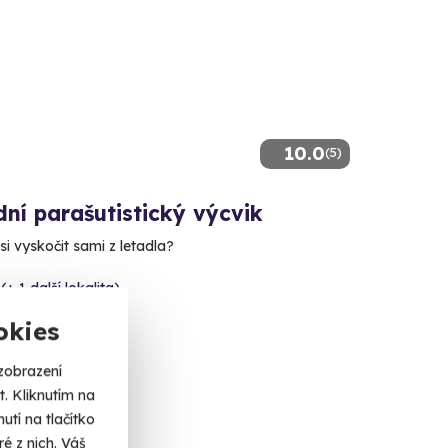
10.0
(5)
ní parašutistický výcvik
si vyskočit sami z letadla?
(+ 1 další lokalita)
okies
 Kč
zobrazení
. Kliknutím na
tí na tlačítko
é z nich. Váš