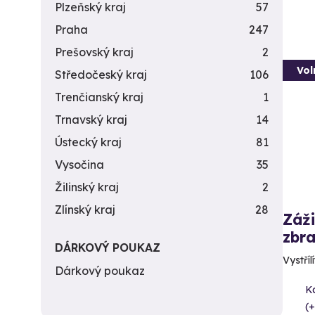
Plzeňský kraj
57
Praha
247
Prešovský kraj
2
Vol
Středočeský kraj
106
Trenčianský kraj
1
Trnavský kraj
14
Ústecký kraj
81
Vysočina
35
Žilinský kraj
2
Zlínský kraj
28
Záži
zbra
DÁRKOVÝ POUKAZ
Vystříl
Dárkový poukaz
Ka
(+