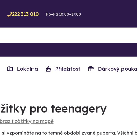
222 313 010
Po–Pá 10:00–17:00
Lokalita
Příležitost
Dárkový pouka
žitky pro teenagery
brazit zážitky na mapě
si vzpomínáte na to temné období zvané puberta. Všichni byli