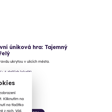
vní úniková hra: Tajemný
řelý
ravdu ukrytou v ulicích města.
(+ 6 dalších lokalit)
okies
 Kč
zobrazení
. Kliknutím na
tí na tlačítko
é z nich. Váš