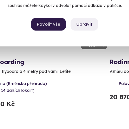
ný termín už 07. 08. 2026
Volný 
souhlas můžete kdykoliv odvolat pomocí odkazu v patičce.
CE
Povolit vše
Upravit
9.6
(352)
boarding
Rodin
, flyboard a 4 metry pod vámi. Letíte!
Vzhůru do
rno (Brněnská přehrada)
Pálav
 14 dalších lokalit)
20 87
90 Kč