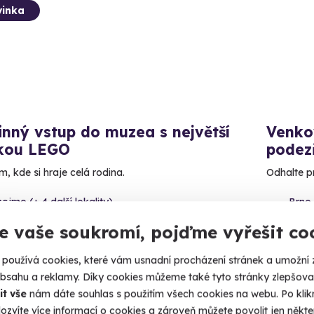
inka
nný vstup do muzea s největší
Venko
rkou LEGO
podez
, kde si hraje celá rodina.
Odhalte p
ojmo (+ 4 další lokality)
Brno 
e vaše soukromí, pojďme vyřešit co
 Kč
1 190
používá cookies, které vám usnadní procházení stránek a umožní 
obsahu a reklamy. Díky cookies můžeme také tyto stránky zlepšovat
it vše
nám dáte souhlas s použitím všech cookies na webu. Po kliknu
ozvíte více informací o cookies a zároveň můžete povolit jen někter