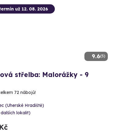
termín už 12. 08. 2026
9.6
(5)
ová střelba: Malorážky - 9
 celkem 72 nábojů!
c (Uherské Hradiště)
 dalších lokalit)
 Kč