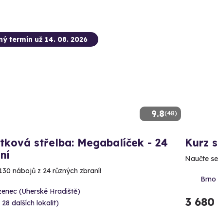
ný termín už 14. 08. 2026
9.8
(48)
tková střelba: Megabalíček - 24
Kurz 
ní
Naučte se
130 nábojů z 24 různých zbraní!
Brno
zenec (Uherské Hradiště)
3 680
 28 dalších lokalit)