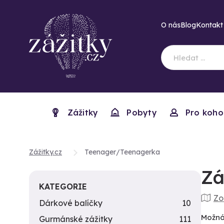
O nás
Blog
Kontakt
Zážitky
Pobyty
Pro koho
Zážitky.cz
Teenager/Teenagerka
Zá
KATEGORIE
Zo
Dárkové balíčky
10
Možná 
Gurmánské zážitky
111