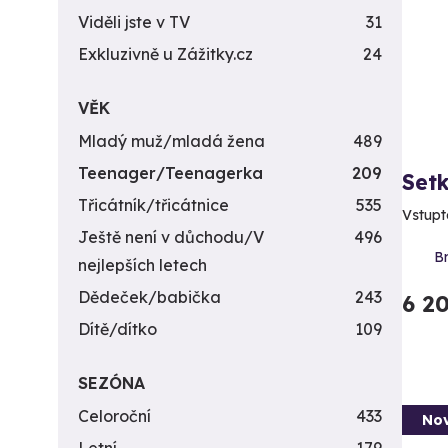
Viděli jste v TV
31
Exkluzivně u Zážitky.cz
24
VĚK
Mladý muž/mladá žena
489
Teenager/Teenagerka
209
Set
Třicátník/třicátnice
535
Vstupt
Ještě není v důchodu/V
496
B
nejlepších letech
Dědeček/babička
243
6 2
Dítě/dítko
109
SEZÓNA
Celoroční
433
Nov