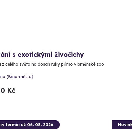
ání s exotickými živočichy
a z celého světa na dosah ruky přímo v brněnské zoo
rno (Brno-město)
00 Kč
ný termín už 06. 08. 2026
Novin