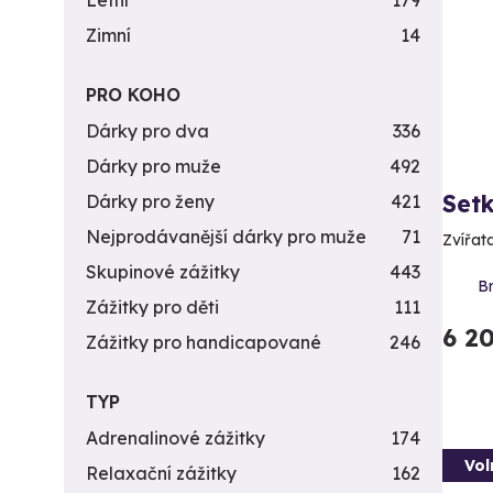
Letní
179
Zimní
14
PRO KOHO
Dárky pro dva
336
Dárky pro muže
492
Setk
Dárky pro ženy
421
Nejprodávanější dárky pro muže
71
Zvířat
Skupinové zážitky
443
B
Zážitky pro děti
111
6 2
Zážitky pro handicapované
246
TYP
Adrenalinové zážitky
174
Vol
Relaxační zážitky
162