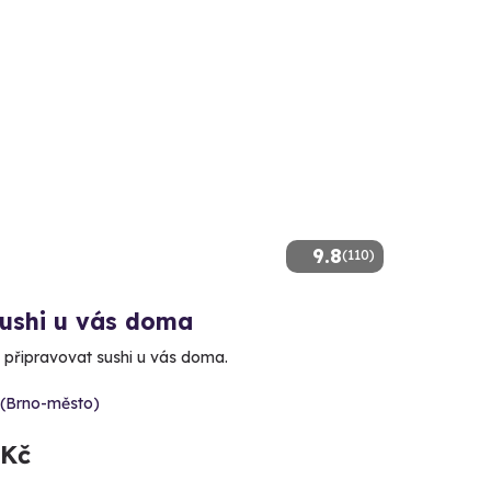
9.8
(110)
sushi u vás doma
 připravovat sushi u vás doma.
 (Brno-město)
 Kč