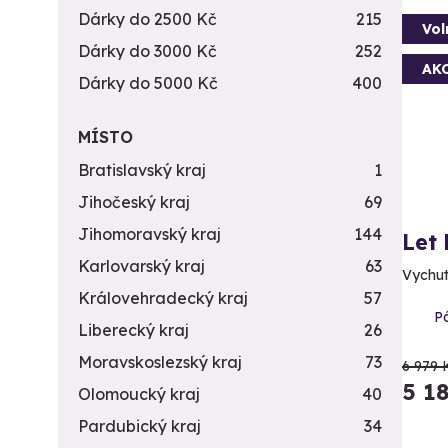
Dárky do 2500 Kč
215
Vol
Dárky do 3000 Kč
252
AK
Dárky do 5000 Kč
400
MÍSTO
Bratislavský kraj
1
Jihočeský kraj
69
Jihomoravský kraj
144
Let
Karlovarský kraj
63
Vychut
Královehradecký kraj
57
Pá
Liberecký kraj
26
Moravskoslezský kraj
73
6 979 
5 1
Olomoucký kraj
40
Pardubický kraj
34