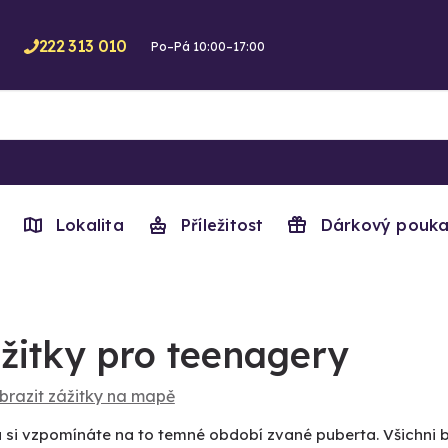
222 313 010
Po–Pá 10:00–17:00
Lokalita
Příležitost
Dárkový pouka
žitky pro teenagery
brazit zážitky na mapě
si vzpomínáte na to temné období zvané puberta. Všichni byli