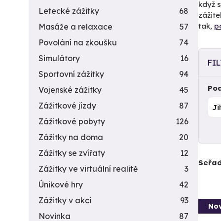
když s
Letecké zážitky
68
zážite
tak,
p
Masáže a relaxace
57
Povolání na zkoušku
74
Simulátory
16
FI
Sportovní zážitky
94
Pod
Vojenské zážitky
45
Zážitkové jízdy
87
Zážitkové pobyty
126
Zážitky na doma
20
Zážitky se zvířaty
12
Seřad
Zážitky ve virtuální realitě
3
Únikové hry
42
Zážitky v akci
93
Nov
Novinka
87