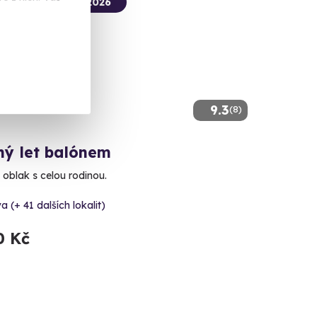
termín už 07. 08. 2026
9.3
(8)
ný let balónem
 oblak s celou rodinou.
a (+ 41 dalších lokalit)
0 Kč