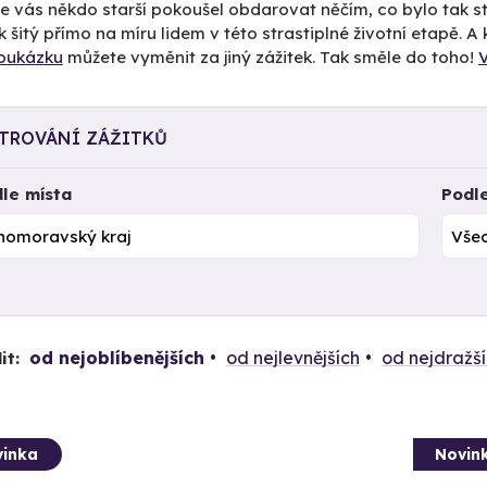
e vás někdo starší pokoušel obdarovat něčím, co bylo tak st
k šitý přímo na míru lidem v této strastiplné životní etapě.
oukázku
můžete vyměnit za jiný zážitek. Tak směle do toho!
LTROVÁNÍ ZÁŽITKŮ
le místa
Podl
od nejoblíbenějších
od nejlevnějších
od nejdražš
it:
inka
Novin