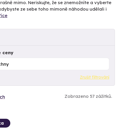
rašně mimo. Neriskujte, že se znemožníte a vyberte
 A kdybyste ze sebe toho mimoně náhodou udělali i
Více
e ceny
Zrušit filtrování
Zobrazeno 57 zážitků.
ích
ka