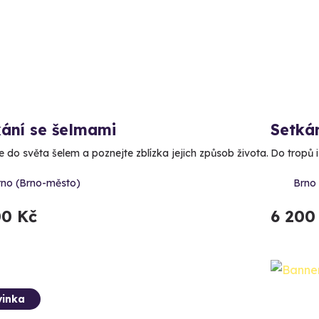
kání se šelmami
Setkán
e do světa šelem a poznejte zblízka jejich způsob života.
Do tropů i
rno (Brno-město)
Brno
00 Kč
6 200
inka