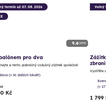
ný termín už 07. 08. 2026
Volný 
CE
9.4
(104)
 balónem pro dva
Zážitk
zbraní
nejte si tento jedinečný vzdušný zážitek společně!
Vystřílíte
lava (+ 41 dalších lokalit)
Bzene
Kč
(+ 27
80 Kč
1 799