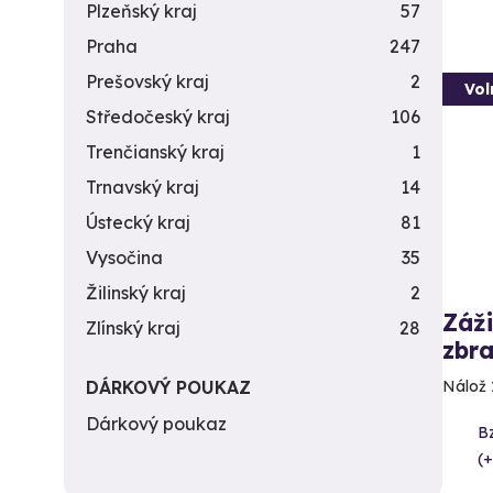
Plzeňský kraj
57
Praha
247
Prešovský kraj
2
Vol
Středočeský kraj
106
Trenčianský kraj
1
Trnavský kraj
14
Ústecký kraj
81
Vysočina
35
Žilinský kraj
2
Záži
Zlínský kraj
28
zbra
DÁRKOVÝ POUKAZ
Nálož 
Dárkový poukaz
B
(+