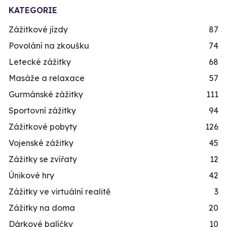
KATEGORIE
Zážitkové jízdy
87
Povolání na zkoušku
74
Letecké zážitky
68
Masáže a relaxace
57
Gurmánské zážitky
111
Sportovní zážitky
94
Zážitkové pobyty
126
Vojenské zážitky
45
Zážitky se zvířaty
12
Únikové hry
42
Zážitky ve virtuální realitě
3
Zážitky na doma
20
Dárkové balíčky
10