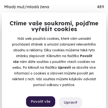
Mladý muž/mladá žena
489
Teenager/Teenagerka
209
Ctíme vaše soukromí, pojďme
Třicátník/třicátnice
535
vyřešit cookies
Ještě není v důchodu/V nejlepších letech
496
Dědeček/babička
243
Náš web používá cookies, které vám usnadní
procházení stránek a umožní zobrazení relevantního
Dítě/dítko
109
obsahu a reklamy. Díky cookies můžeme také tyto
TYP
stránky zlepšovat. Kliknutím na tlačítko
Povolit
vše
nám dáte souhlas s použitím všech cookies na
Relaxační zážitky
162
webu. Po kliknutí na tlačítko
Upravit
se dozvíte více
Adrenalinové zážitky
174
informací o cookies a zároveň můžete povolit jen
některé z nich. Váš souhlas můžete kdykoliv odvolat
Vzdělávací zážitky
151
pomocí odkazu v patičce.
PŘILEŽITOST
Svatební dary
196
Povolit vše
Upravit
Vánoční dárky
311