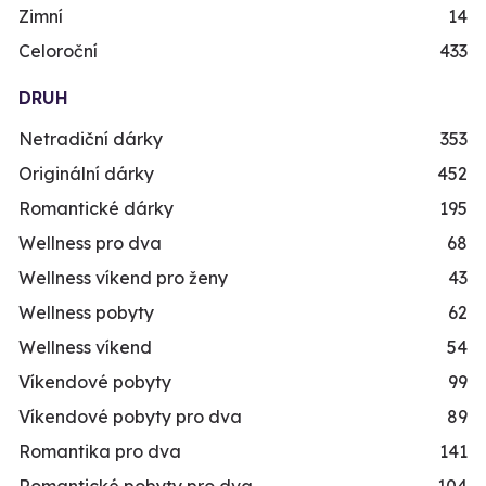
Zimní
14
Celoroční
433
DRUH
Netradiční dárky
353
Originální dárky
452
Romantické dárky
195
Wellness pro dva
68
Wellness víkend pro ženy
43
Wellness pobyty
62
Wellness víkend
54
Víkendové pobyty
99
Víkendové pobyty pro dva
89
Romantika pro dva
141