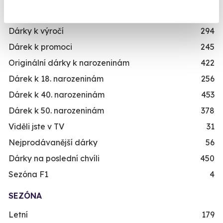
Dárky k narozeninám
551
Dárky k výročí
294
Dárek k promoci
245
Originální dárky k narozeninám
422
Dárek k 18. narozeninám
256
Dárek k 40. narozeninám
453
Dárek k 50. narozeninám
378
Viděli jste v TV
31
Nejprodávanější dárky
56
Dárky na poslední chvíli
450
Sezóna F1
4
SEZÓNA
Letní
179