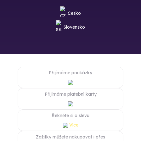
Česko
Slovensko
Přijímáme poukázky
Přijímáme platební karty
Řekněte si o slevu
Více
Zážitky můžete nakupovat i přes