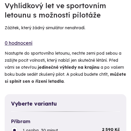
Vyhlídkový let ve sportovním
letounu s možností pilotáže
Zážitek, který žádný simulátor nenahradí.
0 hodnocení
Nastupte do sportovního letounu, nechte zemi pod sebou a
zažijte pocit volnosti, který nabízí jen skutečné létání. Před
vámi se otevřou
jedinečné výhledy na krajinu
a po vašem
boku bude sedět zkušený pilot. A pokud budete chtít,
můžete
si splnit sen o řízení letadla
.
Vyberte variantu
Příbram
2 590 Kč
1 osoba, 30 minut