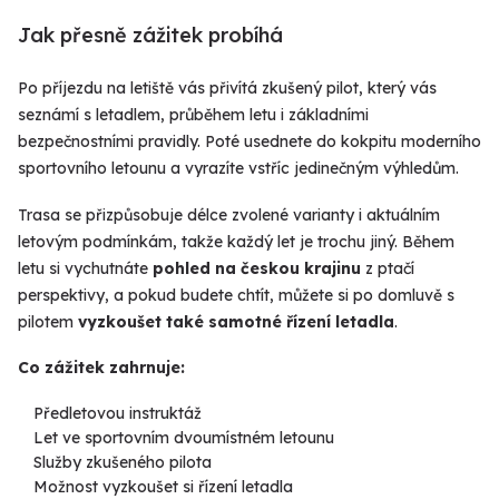
Jak přesně zážitek probíhá
Po příjezdu na letiště vás přivítá zkušený pilot, který vás
seznámí s letadlem, průběhem letu i základními
bezpečnostními pravidly. Poté usednete do kokpitu moderního
sportovního letounu a vyrazíte vstříc jedinečným výhledům.
Trasa se přizpůsobuje délce zvolené varianty i aktuálním
letovým podmínkám, takže každý let je trochu jiný. Během
letu si vychutnáte
pohled na českou krajinu
z ptačí
perspektivy, a pokud budete chtít, můžete si po domluvě s
pilotem
vyzkoušet také samotné řízení letadla
.
Co zážitek zahrnuje:
Předletovou instruktáž
Let ve sportovním dvoumístném letounu
Služby zkušeného pilota
Možnost vyzkoušet si řízení letadla