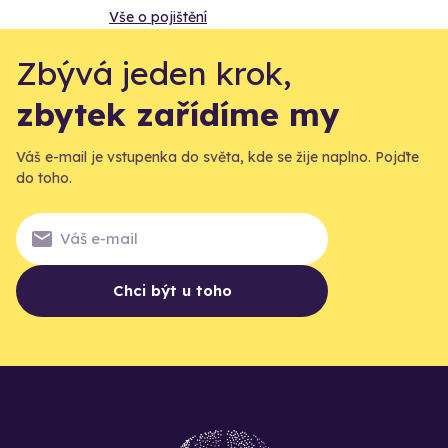
Vše o pojištění
Zbývá jeden krok,
zbytek zařídíme my
Váš e-mail je vstupenka do světa, kde se žije naplno. Pojďte
do toho.
Chci být u toho