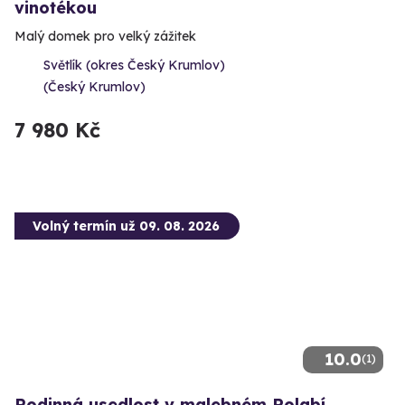
vinotékou
Malý domek pro velký zážitek
Světlík (okres Český Krumlov)
(Český Krumlov)
7 980 Kč
Volný termín už 09. 08. 2026
10.0
(1)
Rodinná usedlost v malebném Polabí