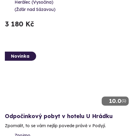
Herálec (Vysočina)
(Žďár nad Sázavou)
3 180 Kč
Novinka
10.0
(1)
Odpočinkový pobyt v hotelu U Hrádku
Zpomalit, to se vám nejlíp povede právě v Podyjí.
Znojmo