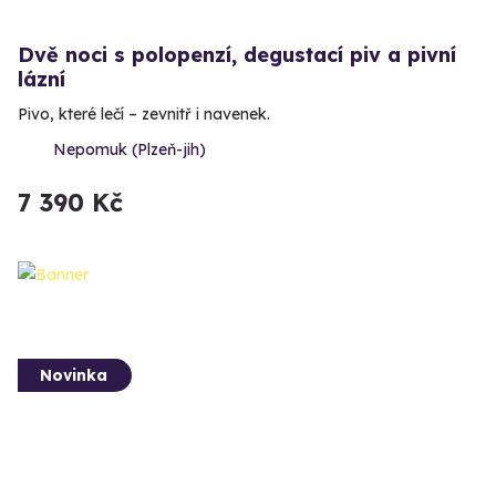
Dvě noci s polopenzí, degustací piv a pivní
lázní
Pivo, které lečí – zevnitř i navenek.
Nepomuk (Plzeň-jih)
7 390 Kč
Novinka