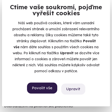
Zastavte se. Vypněte hlavu. Dobijte baterky.
Ctíme vaše soukromí, pojďme
Kostice (Břeclav) (Břeclav)
vyřešit cookies
4 900 Kč
Náš web používá cookies, které vám usnadní
procházení stránek a umožní zobrazení relevantního
obsahu a reklamy. Díky cookies můžeme také tyto
stránky zlepšovat. Kliknutím na tlačítko
Povolit
vše
nám dáte souhlas s použitím všech cookies na
webu. Po kliknutí na tlačítko
Upravit
se dozvíte více
informací o cookies a zároveň můžete povolit jen
některé z nich. Váš souhlas můžete kdykoliv odvolat
pomocí odkazu v patičce.
Povolit vše
Upravit
Víkend na jachtě s kapitánem
Dobrodružství na plnomořské plachetnici