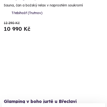
Sauna, čan a božský relax v naprostém soukromí
Třebihošť (Trutnov)
12 290 Kč
10 990 Kč
Glamping v boho jurtě u Břeclavi