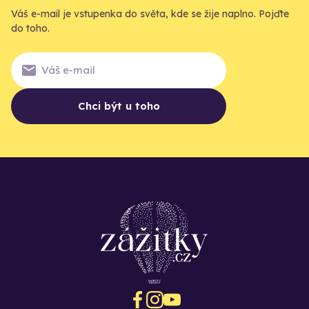
Váš e-mail je vstupenka do světa, kde se žije naplno. Pojďte
do toho.
Chci být u toho