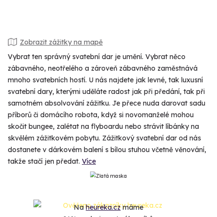
Zobrazit zážitky na mapě
Vybrat ten správný svatební dar je umění. Vybrat něco
zábavného, neotřelého a zároveň zábavného zaměstnává
mnoho svatebních hostí. U nás najdete jak levné, tak luxusní
svatební dary, kterými uděláte radost jak při předání, tak při
samotném absolvování zážitku. Je přece nuda darovat sadu
příborů či domácího robota, když si novomanželé mohou
skočit bungee, zalétat na flyboardu nebo strávit líbánky na
skvělém zážitkovém pobytu. Zážitkový svatební dar od nás
dostanete v dárkovém balení s bílou stuhou včetně věnování,
takže stačí jen předat.
Více
Na
heureka.cz
máme