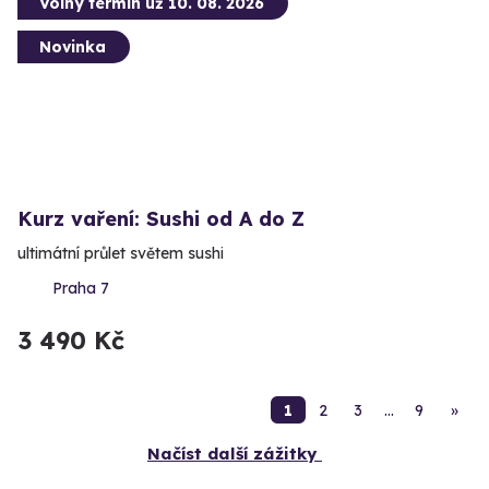
Volný termín už 10. 08. 2026
Novinka
Kurz vaření: Sushi od A do Z
ultimátní průlet světem sushi
Praha 7
3 490 Kč
1
2
3
…
9
»
Načíst další zážitky