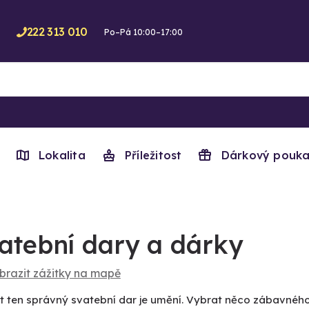
222 313 010
Po–Pá 10:00–17:00
Lokalita
Příležitost
Dárkový pouka
atební dary a dárky
brazit zážitky na mapě
t ten správný svatební dar je umění. Vybrat něco zábavné