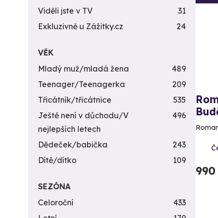
Viděli jste v TV
31
Exkluzivně u Zážitky.cz
24
VĚK
Mladý muž/mladá žena
489
Teenager/Teenagerka
209
Rom
Třicátník/třicátnice
535
Budě
Ještě není v důchodu/V
496
Romant
nejlepších letech
Dědeček/babička
243
Č
Dítě/dítko
109
990
SEZÓNA
Celoroční
433