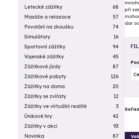
mnoho 
Letecké zážitky
68
při s
mohou
Masáže a relaxace
57
dar od
Povolání na zkoušku
74
Simulátory
16
FI
Sportovní zážitky
94
Vojenské zážitky
45
Pod
Zážitkové jízdy
87
Zážitkové pobyty
126
Zážitky na doma
20
Zážitky se zvířaty
12
Zážitky ve virtuální realitě
3
Seřad
Únikové hry
42
Zážitky v akci
93
Novinka
87
Vol