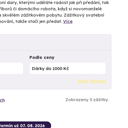
ní dary, kterými uděláte radost jak při předání, tak
říborů či domácího robota, když si novomanželé
na skvělém zážitkovém pobytu. Zážitkový svatební
ování, takže stačí jen předat.
Více
Podle ceny
Zrušit filtrování
Zobrazeny 3 zážitky.
ích
termín už 07. 08. 2026