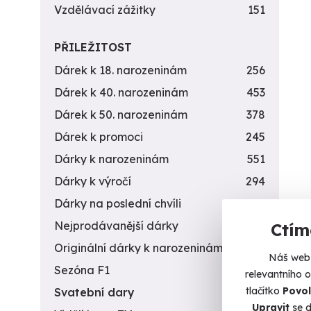
Vzdělávací zážitky
151
PŘILEŽITOST
Dárek k 18. narozeninám
256
Dárek k 40. narozeninám
453
Dárek k 50. narozeninám
378
Dárek k promoci
245
Dárky k narozeninám
551
Dárky k výročí
294
Dárky na poslední chvíli
450
Nejprodávanější dárky
56
Ctím
Originální dárky k narozeninám
422
Náš web 
Sezóna F1
4
relevantního 
tlačítko
Povol
Svatební dary
196
Upravit
se d