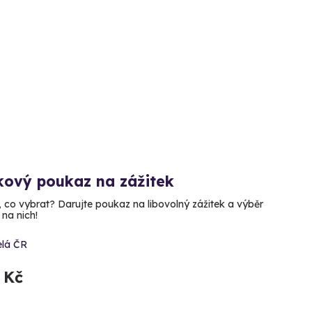
kový poukaz na zážitek
, co vybrat? Darujte poukaz na libovolný zážitek a výběr
 na nich!
elá ČR
 Kč