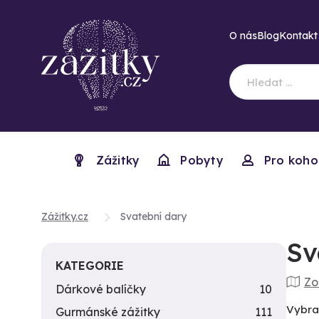
O nás
Blog
Kontakt
Zážitky
Pobyty
Pro koho
Zážitky.cz
Svatební dary
Sv
KATEGORIE
Zo
Dárkové balíčky
10
Vybra
Gurmánské zážitky
111