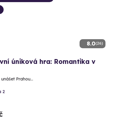
8.0
(26)
vní úniková hra: Romantika v
 unášet Prahou...
a 2
č