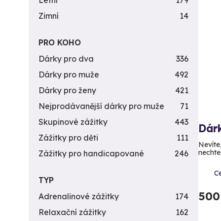
Letní
179
Zimní
14
PRO KOHO
Dárky pro dva
336
Dárky pro muže
492
Dárky pro ženy
421
Nejprodávanější dárky pro muže
71
Skupinové zážitky
443
Dár
Zážitky pro děti
111
Nevíte
nechte
Zážitky pro handicapované
246
C
TYP
500
Adrenalinové zážitky
174
Relaxační zážitky
162