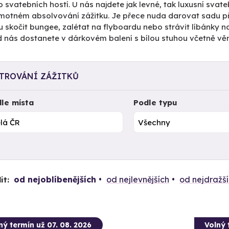
svatebních hostí. U nás najdete jak levné, tak luxusní svateb
amotném absolvování zážitku. Je přece nuda darovat sadu p
 skočit bungee, zalétat na flyboardu nebo strávit líbánky 
 nás dostanete v dárkovém balení s bílou stuhou včetně věn
LTROVÁNÍ ZÁŽITKŮ
le místa
Podle typu
od nejoblíbenějších
od nejlevnějších
od nejdražš
it:
ný termín už 07. 08. 2026
Volný 