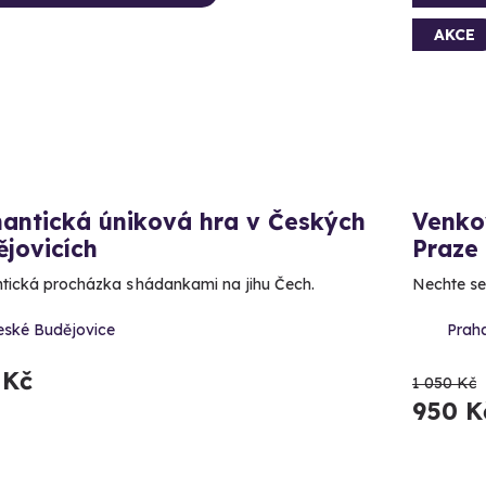
AKCE
antická úniková hra v Českých
Venko
jovicích
Praze
ická procházka s hádankami na jihu Čech.
Nechte se
eské Budějovice
Prah
 Kč
1 050 Kč
950 K