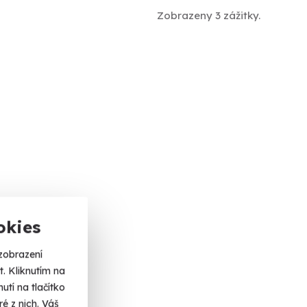
Zobrazeny 3 zážitky.
okies
zobrazení
. Kliknutím na
tí na tlačítko
é z nich. Váš