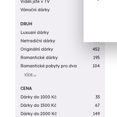
Viděli jste v TV
31
Vánoční dárky
311
DRUH
Luxusní dárky
142
Netradiční dárky
353
Originální dárky
452
Romantické dárky
195
Romantické pobyty pro dva
104
více …
CENA
Dárky do 1000 Kč
33
Dárky do 1500 Kč
67
Dárky do 2000 Kč
149