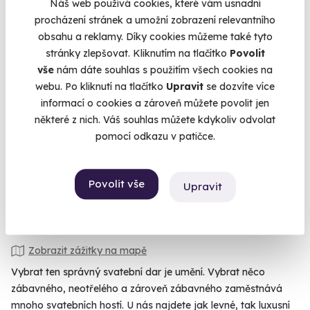
Náš web používá cookies, které vám usnadní
procházení stránek a umožní zobrazení relevantního
obsahu a reklamy. Díky cookies můžeme také tyto
9.3
(16)
stránky zlepšovat. Kliknutím na tlačítko
Povolit
vše
nám dáte souhlas s použitím všech cookies na
Tandemový seskok padákem ze 6000 m
webu. Po kliknutí na tlačítko
Upravit
se dozvíte více
informací o cookies a zároveň můžete povolit jen
Vyskočte z letadla až ze šesti kilometrů.
některé z nich. Váš souhlas můžete kdykoliv odvolat
Slovensko (Holíč)
pomocí odkazu v patičce.
(+ 5 dalších lokalit)
9 150 Kč
Povolit vše
Upravit
Zobrazit zážitky na mapě
Vybrat ten správný svatební dar je umění. Vybrat něco
zábavného, neotřelého a zároveň zábavného zaměstnává
mnoho svatebních hostí. U nás najdete jak levné, tak luxusní