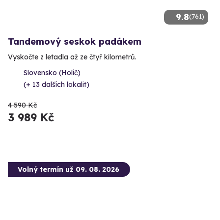
9.8
(761)
Tandemový seskok padákem
Vyskočte z letadla až ze čtyř kilometrů.
Slovensko (Holíč)
(+ 13 dalších lokalit)
4 590 Kč
3 989 Kč
Volný termín už 09. 08. 2026