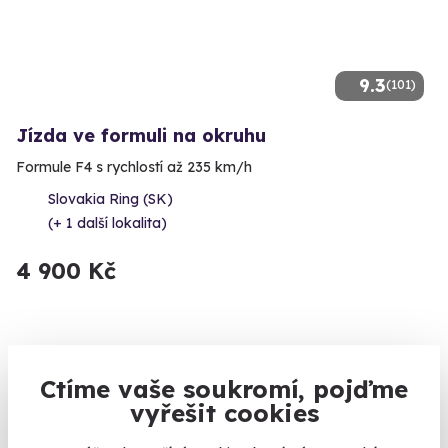
9.3
(101)
Jízda ve formuli na okruhu
Formule F4 s rychlostí až 235 km/h
Slovakia Ring (SK)
(+ 1 další lokalita)
4 900 Kč
Volný termín už 09. 08. 2026
Ctíme vaše soukromí, pojďme
vyřešit cookies