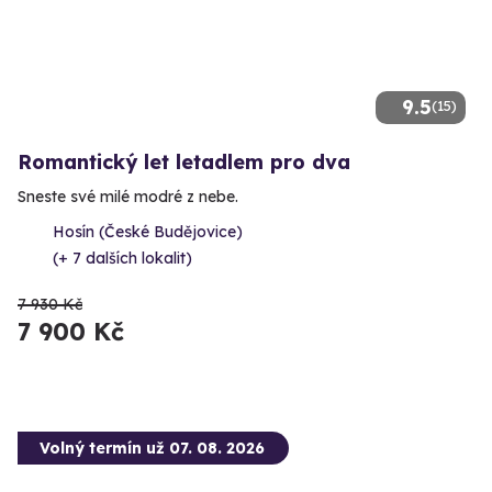
9.5
(15)
Romantický let letadlem pro dva
Sneste své milé modré z nebe.
Hosín (České Budějovice)
(+ 7 dalších lokalit)
7 930 Kč
7 900 Kč
Volný termín už 07. 08. 2026