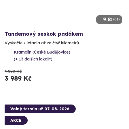
9.8
(761)
Tandemový seskok padákem
Vyskočte z letadla až ze čtyř kilometrů.
Kramolín (České Budějovice)
(+ 13 dalších lokalit)
4 590 Kč
3 989 Kč
Volný termín už 07. 08. 2026
AKCE