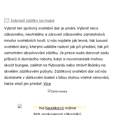
Zobrazit zážitky na mapě
Vybrat ten správný svatební dar je umění. Vybrat něco
zábavného, neotřelého a zároveň zábavného zaměstnává
mnoho svatebních hostí. U nás najdete jak levné, tak luxusní
svatební dary, kterými uděláte radost jak při předání, tak při
samotném absolvování zážitku. Je přece nuda darovat sadu
příborů či domácího robota, když si novomanželé mohou
skočit bungee, zalétat na flyboardu nebo strávit líbánky na
skvělém zážitkovém pobytu. Zážitkový svatební dar od nás
dostanete v dárkovém balení s bílou stuhou včetně věnování,
takže stačí jen předat.
Více
Na
heureka.cz
máme
96% spokojenost zákazníků.