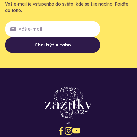
Váš e-mail je vstupenka do světa, kde se žije naplno. Pojďte
do toho.
Chci být u toho