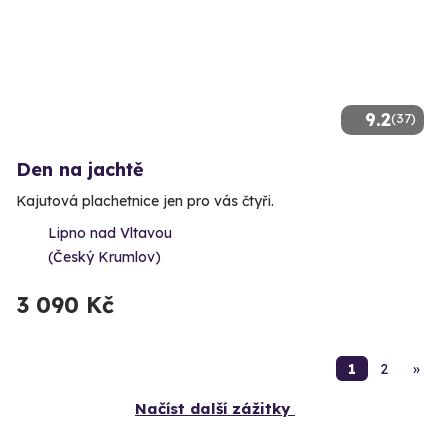
9.2
(37)
Den na jachtě
Kajutová plachetnice jen pro vás čtyři.
Lipno nad Vltavou
(Český Krumlov)
3 090 Kč
1
2
»
Načíst další zážitky