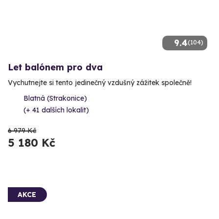
9.4
(104)
Let balónem pro dva
Vychutnejte si tento jedinečný vzdušný zážitek společně!
Blatná (Strakonice)
(+ 41 dalších lokalit)
6 979 Kč
5 180 Kč
AKCE