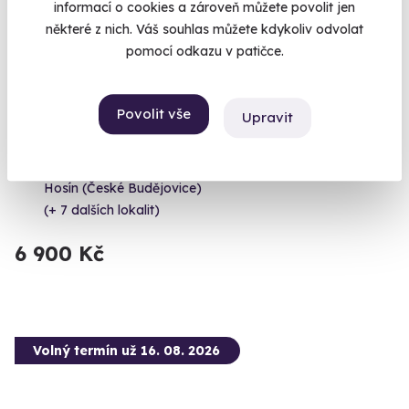
informací o cookies a zároveň můžete povolit jen
některé z nich. Váš souhlas můžete kdykoliv odvolat
pomocí odkazu v patičce.
9.8
(17)
Povolit vše
Upravit
Pilotem na zkoušku - privátní let
Dopřejte si privátní lekci létání v oblacích.
Hosín (České Budějovice)
(+ 7 dalších lokalit)
6 900 Kč
Volný termín už 16. 08. 2026