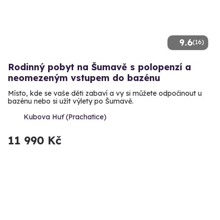
9.6
(16)
Rodinný pobyt na Šumavě s polopenzí a
neomezeným vstupem do bazénu
Místo, kde se vaše děti zabaví a vy si můžete odpočinout u
bazénu nebo si užít výlety po Šumavě.
Kubova Huť (Prachatice)
11 990 Kč