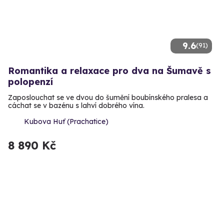
9.6
(91)
Romantika a relaxace pro dva na Šumavě s
polopenzí
Zaposlouchat se ve dvou do šumění boubínského pralesa a
cáchat se v bazénu s lahví dobrého vína.
Kubova Huť (Prachatice)
8 890 Kč