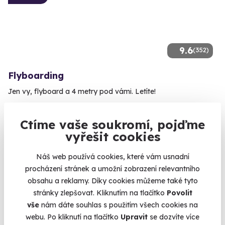
9.6
(352)
Flyboarding
Jen vy, flyboard a 4 metry pod vámi. Letíte!
Lipno (Amenity Resort)
(+ 14 dalších lokalit)
Ctíme vaše soukromí, pojďme
vyřešit cookies
1 590 Kč
Náš web používá cookies, které vám usnadní
procházení stránek a umožní zobrazení relevantního
obsahu a reklamy. Díky cookies můžeme také tyto
stránky zlepšovat. Kliknutím na tlačítko
Povolit
Doporučujeme
vše
nám dáte souhlas s použitím všech cookies na
webu. Po kliknutí na tlačítko
Upravit
se dozvíte více