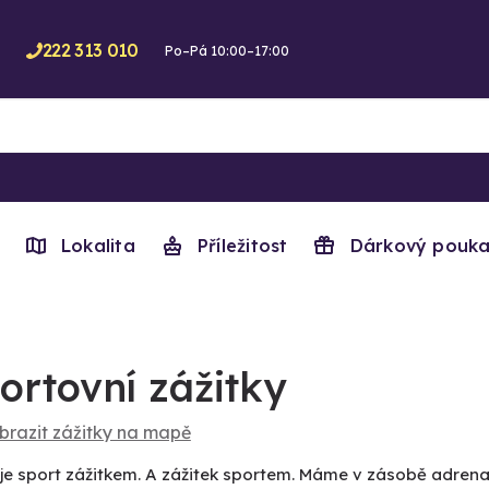
222 313 010
Po–Pá 10:00–17:00
Lokalita
Příležitost
Dárkový pouka
ortovní zážitky
brazit zážitky na mapě
je sport zážitkem. A zážitek sportem. Máme v zásobě adrenali