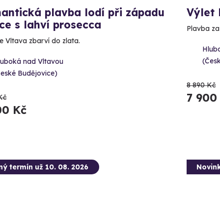
antická plavba lodí při západu
Výlet 
ce s lahví prosecca
Plavba za 
e Vltava zbarví do zlata.
Hlub
(Čes
luboká nad Vltavou
České Budějovice)
8 890 Kč
7 900
Kč
00 Kč
ný termín už 10. 08. 2026
Novin