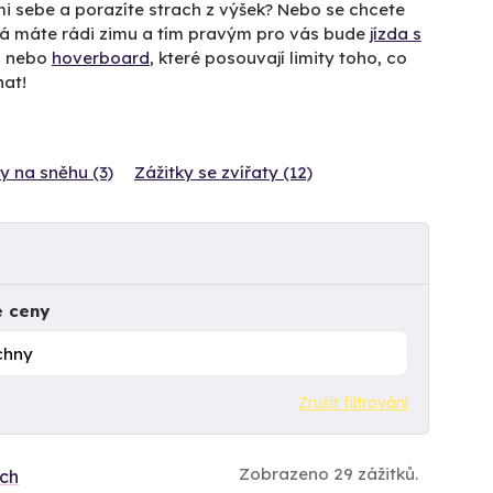
mi sebe a porazíte strach z výšek? Nebo se chcete
ná máte rádi zimu a tím pravým pro vás bude
jízda s
g
nebo
hoverboard
, které posouvají limity toho, co
nat!
y na sněhu (3)
Zážitky se zvířaty (12)
e ceny
Zrušit filtrování
Zobrazeno 29 zážitků.
ích