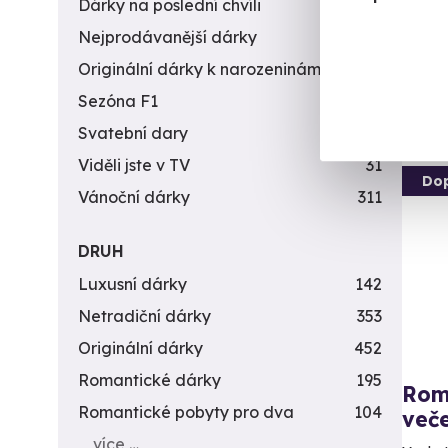
Dárky na poslední chvíli
450
(+
Nejprodávanější dárky
56
1 5
Originální dárky k narozeninám
422
Sezóna F1
4
Svatební dary
196
Viděli jste v TV
31
Do
Vánoční dárky
311
DRUH
Luxusní dárky
142
Netradiční dárky
353
Originální dárky
452
Romantické dárky
195
Roma
Romantické pobyty pro dva
104
veče
více …