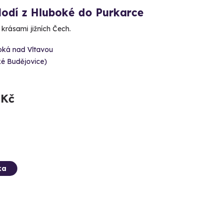
lodí z Hluboké do Purkarce
krásami jižních Čech.
oká nad Vltavou
ké Budějovice)
 Kč
ka