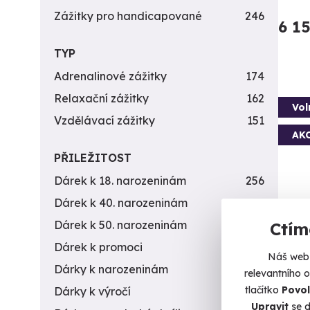
Zážitky pro handicapované
246
6 1
TYP
Adrenalinové zážitky
174
Relaxační zážitky
162
Vol
Vzdělávací zážitky
151
AK
PŘILEŽITOST
Dárek k 18. narozeninám
256
Dárek k 40. narozeninám
453
Dárek k 50. narozeninám
378
Ctím
Dárek k promoci
245
Fly
Náš web 
Dárky k narozeninám
551
relevantního 
Jen vy
tlačítko
Povol
Dárky k výročí
294
L
Upravit
se d