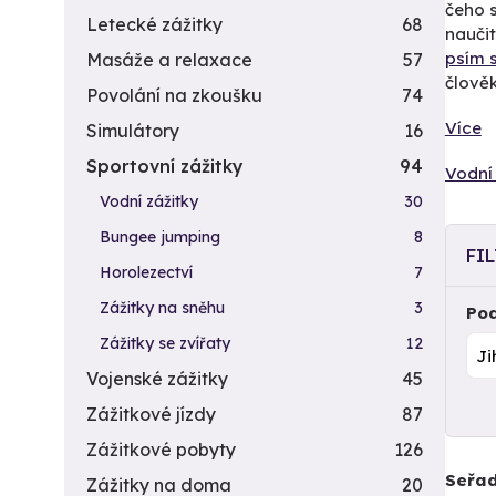
čeho s
Letecké zážitky
68
nauči
psím 
Masáže a relaxace
57
člověk
Povolání na zkoušku
74
Více
Simulátory
16
Sportovní zážitky
94
Vodní 
Vodní zážitky
30
Bungee jumping
8
FI
Horolezectví
7
Zážitky na sněhu
3
Pod
Zážitky se zvířaty
12
Vojenské zážitky
45
Zážitkové jízdy
87
Zážitkové pobyty
126
Seřad
Zážitky na doma
20