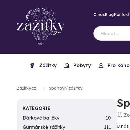
O nás
Blog
Kontakt
Zážitky
Pobyty
Pro koho
Zážitky.cz
Sportovní zážitky
Sp
KATEGORIE
Zo
Dárkové balíčky
10
U nás 
Gurmánské zážitky
111