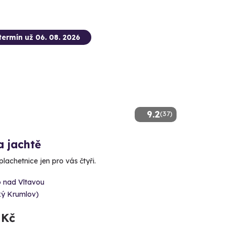
termín už 06. 08. 2026
9.2
(37)
a jachtě
lachetnice jen pro vás čtyři.
o nad Vltavou
ký Krumlov)
 Kč