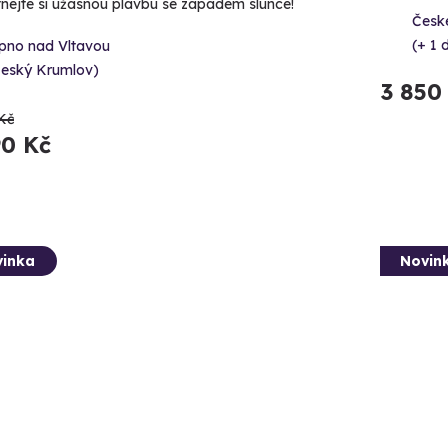
nejte si úžasnou plavbu se západem slunce!
České
(+ 1 d
ipno nad Vltavou
Český Krumlov)
3 850
Kč
90 Kč
inka
Novin