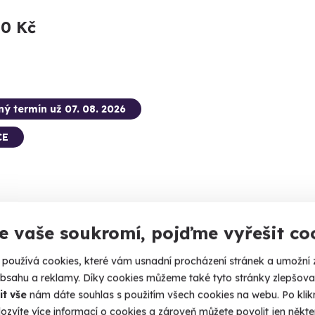
50 Kč
ný termín už 07. 08. 2026
CE
9.6
(352)
e vaše soukromí, pojďme vyřešit co
boarding
Projíž
používá cookies, které vám usnadní procházení stránek a umožní 
obsahu a reklamy. Díky cookies můžeme také tyto stránky zlepšovat
, flyboard a 4 metry pod vámi. Letíte!
Užijte si t
it vše
nám dáte souhlas s použitím všech cookies na webu. Po kliknu
ipno (Amenity Resort)
Lipn
ozvíte více informací o cookies a zároveň můžete povolit jen někter