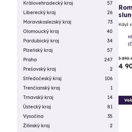
Královehradecký kraj
57
Rom
Liberecký kraj
26
slun
Moravskoslezský kraj
73
Když s
Olomoucký kraj
40
H
Pardubický kraj
34
(
Plzeňský kraj
57
5 890 
Praha
247
4 9
Prešovský kraj
2
Středočeský kraj
106
Trenčianský kraj
1
Trnavský kraj
14
Vol
Ústecký kraj
81
Vysočina
35
Žilinský kraj
2