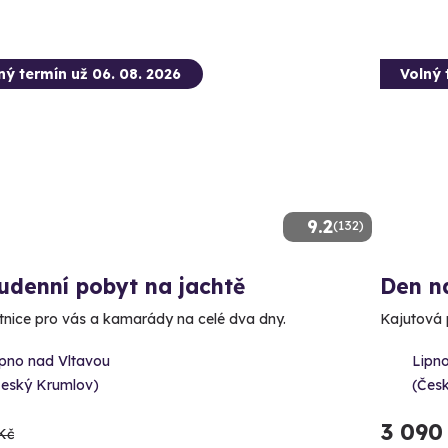
ný termín už 06. 08. 2026
Volný 
9.2
(132)
udenní pobyt na jachtě
Den n
tnice pro vás a kamarády na celé dva dny.
Kajutová p
ipno nad Vltavou
Lipn
Český Krumlov)
(Čes
3 090
Kč