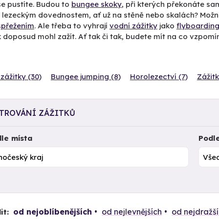
e pustíte. Budou to
bungee skoky
, při kterých překonáte sa
t lezeckým dovednostem, ať už na stěně nebo skalách? Mož
spřežením
. Ale třeba to vyhrají
vodní zážitky
jako
flyboardin
 doposud mohl zažít. Ať tak či tak, budete mít na co vzpomí
zážitky (30)
Bungee jumping (8)
Horolezectví (7)
Zážitk
LTROVÁNÍ ZÁŽITKŮ
le místa
Podl
od nejoblíbenějších
od nejlevnějších
od nejdražš
it: