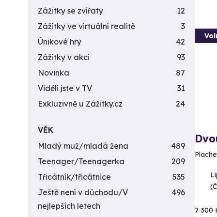
Zážitky se zvířaty
12
Zážitky ve virtuální realitě
3
Vol
Únikové hry
42
Zážitky v akci
93
Novinka
87
Viděli jste v TV
31
Exkluzivně u Zážitky.cz
24
VĚK
Dvo
Mladý muž/mladá žena
489
Plache
Teenager/Teenagerka
209
L
Třicátník/třicátnice
535
(
Ještě není v důchodu/V
496
nejlepších letech
7 300 