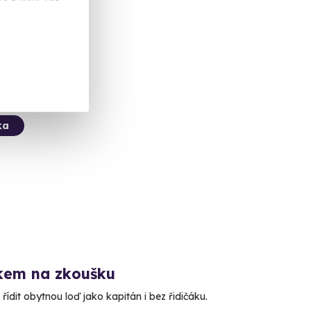
ký Krumlov)
 Kč
ka
kem na zkoušku
řídit obytnou loď jako kapitán i bez řidičáku.