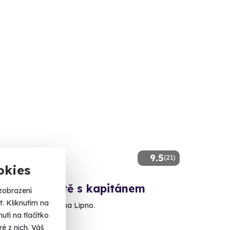
9.5
(21)
okies
ďka na jachtě s kapitánem
zobrazení
. Kliknutím na
ak trochu jiný výlet na Lipno.
tí na tlačítko
o nad Vltavou
é z nich. Váš