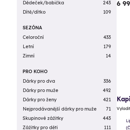
6 9
Dědeček/babička
243
Dítě/dítko
109
SEZÓNA
Celoroční
433
Letní
179
Zimní
14
PRO KOHO
Dárky pro dva
336
Dárky pro muže
492
Kap
Dárky pro ženy
421
Vyladi
Nejprodávanější dárky pro muže
71
Skupinové zážitky
443
L
Zážitky pro děti
111
(