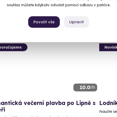
 14 dalších lokalit)
(Čes
souhlas můžete kdykoliv odvolat pomocí odkazu v patičce.
90 Kč
4 300
Povolit vše
Upravit
poručujeme
Novin
10.0
(3)
ntická večerní plavba po Lipně s
Lodní
ří
Naučte se 