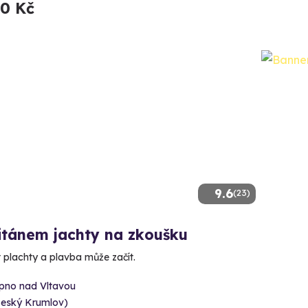
90 Kč
9.6
(23)
itánem jachty na zkoušku
t plachty a plavba může začít.
ipno nad Vltavou
Český Krumlov)