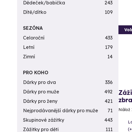
Dědeček/babička
243
Dítě/dítko
109
SEZÓNA
Vol
Celoroční
433
Letní
179
Zimní
14
PRO KOHO
Dárky pro dva
336
Záži
Dárky pro muže
492
zbra
Dárky pro ženy
421
Nálož 
Nejprodávanější dárky pro muže
71
Skupinové zážitky
443
L
(+
Zážitky pro děti
111