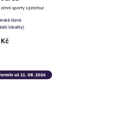
zimní sporty s jistotou!
ánské lázně
alší lokality)
 Kč
termín už 11. 08. 2026