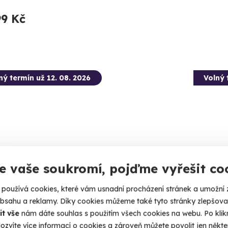
99 Kč
ný termín už 12. 08. 2026
Volný 
9.4
(74)
e vaše soukromí, pojďme vyřešit co
tková střelba: Speciální jednotky -
Zážitk
používá cookies, které vám usnadní procházení stránek a umožní 
braní
války
obsahu a reklamy. Díky cookies můžeme také tyto stránky zlepšovat
it vše
nám dáte souhlas s použitím všech cookies na webu. Po kliknu
ejte 80 nábojů jako člen elitní jednotky URNA.
14 zbraní,
ozvíte více informací o cookies a zároveň můžete povolit jen někter