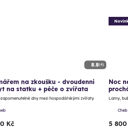
Novin
8.8
(4)
mářem na zkoušku - dvoudenní
Noc na
t na statku + péče o zvířata
proch
zapomenutelné dny mezi hospodářskými zvířaty.
Lamy, bub
heb
Cheb
90 Kč
5 800