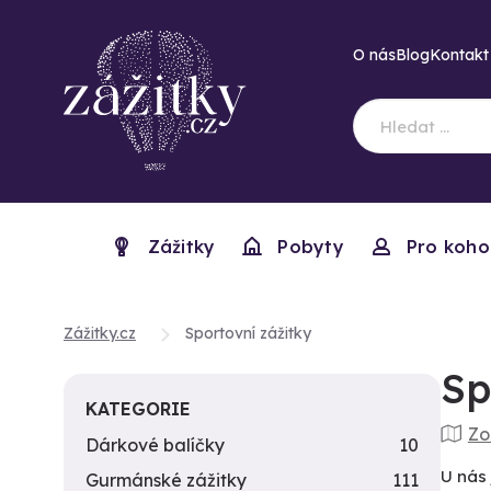
O nás
Blog
Kontakt
Zážitky
Pobyty
Pro koho
Zážitky.cz
Sportovní zážitky
Sp
KATEGORIE
Zo
Dárkové balíčky
10
U nás 
Gurmánské zážitky
111