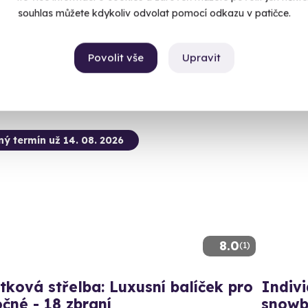
omnice (okres Sokolov)
Lomn
souhlas můžete kdykoliv odvolat pomocí odkazu v patičce.
 28 dalších lokalit)
(+ 28
99 Kč
Povolit vše
Upravit
4 950
ný termín už 14. 08. 2026
8.0
(1)
tková střelba: Luxusní balíček pro
Indivi
čné - 18 zbraní
snowb