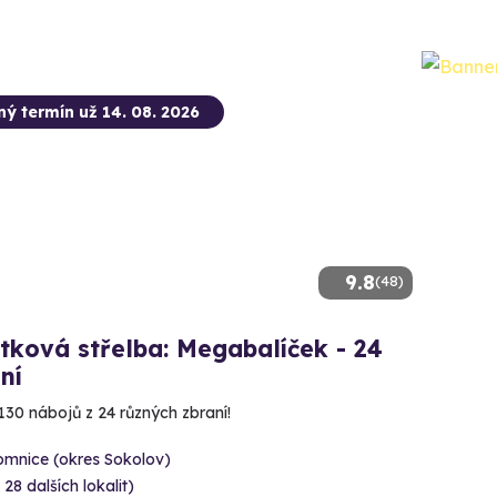
ný termín už 14. 08. 2026
9.8
(48)
tková střelba: Megabalíček - 24
ní
130 nábojů z 24 různých zbraní!
omnice (okres Sokolov)
 28 dalších lokalit)