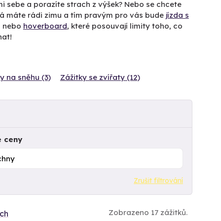
mi sebe a porazíte strach z výšek? Nebo se chcete
ná máte rádi zimu a tím pravým pro vás bude
jízda s
g
nebo
hoverboard
, které posouvají limity toho, co
nat!
y na sněhu (3)
Zážitky se zvířaty (12)
e ceny
Zrušit filtrování
Zobrazeno 17 zážitků.
ích