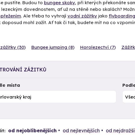
e pustíte. Budou to
bungee skoky
, při kterých překonáte sa
t lezeckým dovednostem, ať už na stěně nebo skalách? Mož
spřežením
. Ale třeba to vyhrají
vodní zážitky
jako
flyboardin
 doposud mohl zažít. Ať tak či tak, budete mít na co vzpomí
zážitky (30)
Bungee jumping (8)
Horolezectví (7)
Zážitk
LTROVÁNÍ ZÁŽITKŮ
le místa
Podl
od nejoblíbenějších
od nejlevnějších
od nejdražš
it: