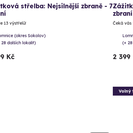
tková střelba: Nejsilnější zbraně - 7
Zážitk
ní
zbraní
e 13 výstřelů!
Čeká vás 9
omnice (okres Sokolov)
Lomn
 28 dalších lokalit)
(+ 28
99 Kč
2 399
Volný 