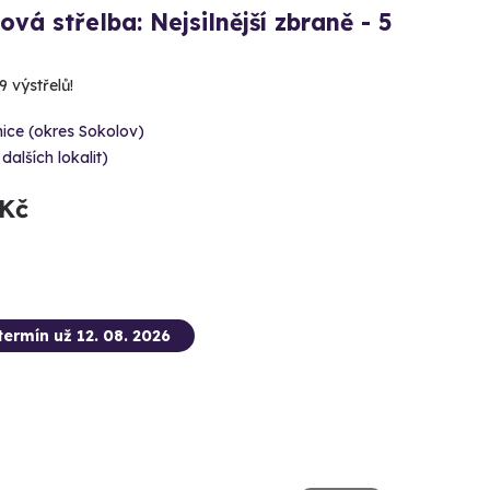
ová střelba: Nejsilnější zbraně - 5
 výstřelů!
ice (okres Sokolov)
 dalších lokalit)
 Kč
termín už 12. 08. 2026