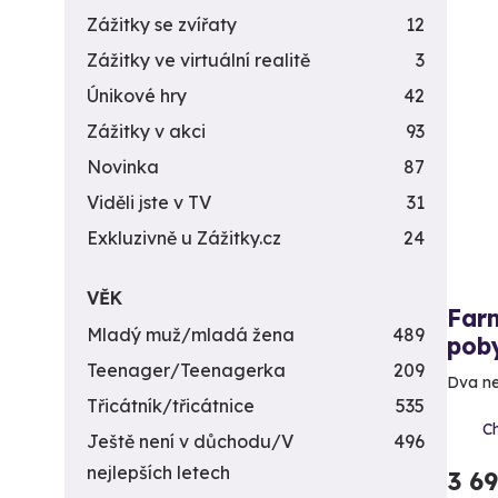
Zážitky se zvířaty
12
Zážitky ve virtuální realitě
3
Únikové hry
42
Zážitky v akci
93
Novinka
87
Viděli jste v TV
31
Exkluzivně u Zážitky.cz
24
VĚK
Far
Mladý muž/mladá žena
489
poby
Teenager/Teenagerka
209
Dva ne
Třicátník/třicátnice
535
C
Ještě není v důchodu/V
496
nejlepších letech
3 6