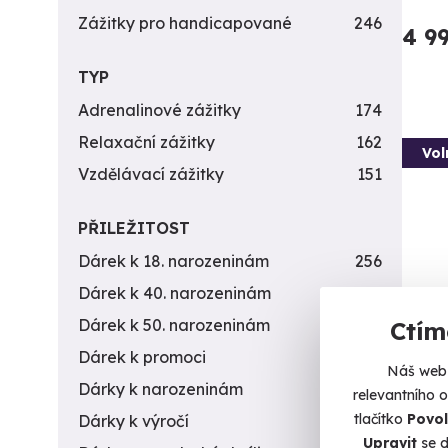
Zážitky pro handicapované
246
4 9
TYP
Adrenalinové zážitky
174
Relaxační zážitky
162
Vol
Vzdělávací zážitky
151
PŘILEŽITOST
Dárek k 18. narozeninám
256
Dárek k 40. narozeninám
453
Dárek k 50. narozeninám
378
Ctím
Dárek k promoci
245
Záži
Náš web 
10 z
Dárky k narozeninám
551
relevantního 
tlačítko
Povol
Dárky k výročí
294
Vystříl
Upravit
se d