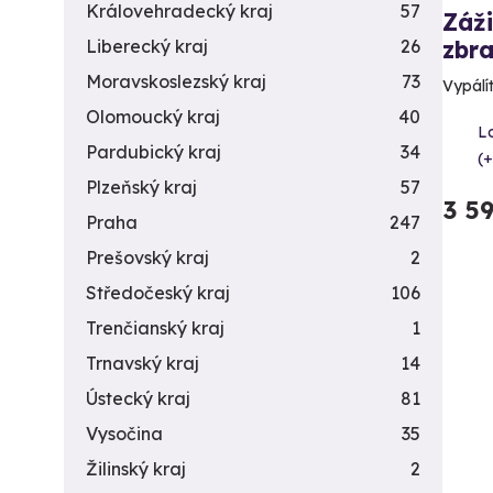
Královehradecký kraj
57
Záži
Liberecký kraj
26
zbra
Moravskoslezský kraj
73
Vypálít
Olomoucký kraj
40
L
Pardubický kraj
34
(+
Plzeňský kraj
57
3 5
Praha
247
Prešovský kraj
2
Středočeský kraj
106
Trenčianský kraj
1
Trnavský kraj
14
Ústecký kraj
81
Vysočina
35
Žilinský kraj
2