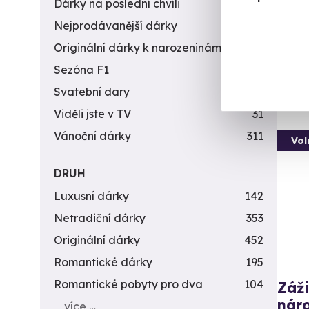
Dárky na poslední chvíli
450
L
Nejprodávanější dárky
56
(+
Originální dárky k narozeninám
422
1 9
Sezóna F1
4
Svatební dary
196
Viděli jste v TV
31
Vánoční dárky
311
Vol
DRUH
Luxusní dárky
142
Netradiční dárky
353
Originální dárky
452
Romantické dárky
195
Romantické pobyty pro dva
104
Záži
náro
více …