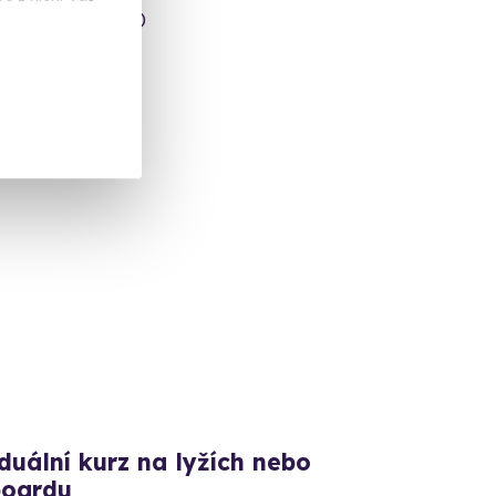
ice (okres Sokolov)
 dalších lokalit)
 Kč
duální kurz na lyžích nebo
oardu