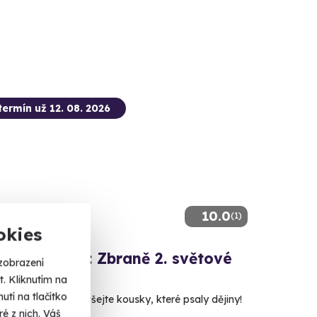
termín už 12. 08. 2026
10.0
(1)
okies
ová střelba: Zbraně 2. světové
zobrazení
. Kliknutím na
tí na tlačítko
 35 nábojů - vyzkoušejte kousky, které psaly dějiny!
é z nich. Váš