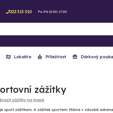
222 313 010
Po–Pá 10:00–17:00
Lokalita
Příležitost
Dárkový pouka
ortovní zážitky
brazit zážitky na mapě
je sport zážitkem. A zážitek sportem. Máme v zásobě adrenali