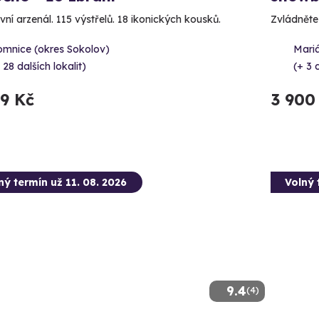
vní arzenál. 115 výstřelů. 18 ikonických kousků.
Zvládněte 
omnice (okres Sokolov)
Mari
 28 dalších lokalit)
(+ 3 d
99 Kč
3 900
ný termín už 11. 08. 2026
Volný 
9.4
(4)