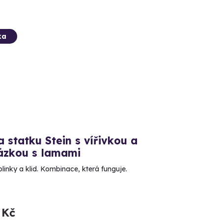
ka
 statku Stein s vířivkou a
ázkou s lamami
linky a klid. Kombinace, která funguje.
 Kč