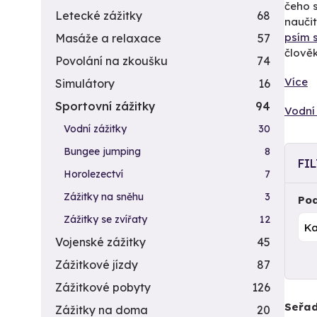
čeho s
Letecké zážitky
68
nauči
psím 
Masáže a relaxace
57
člověk
Povolání na zkoušku
74
Více
Simulátory
16
Sportovní zážitky
94
Vodní 
Vodní zážitky
30
Bungee jumping
8
FI
Horolezectví
7
Zážitky na sněhu
3
Pod
Zážitky se zvířaty
12
Vojenské zážitky
45
Zážitkové jízdy
87
Zážitkové pobyty
126
Seřad
Zážitky na doma
20