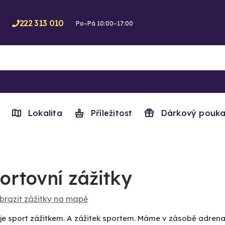
222 313 010
Po–Pá 10:00–17:00
Lokalita
Příležitost
Dárkový pouka
ortovní zážitky
brazit zážitky na mapě
je sport zážitkem. A zážitek sportem. Máme v zásobě adrenali