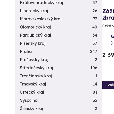
Královehradecký kraj
57
Záži
Liberecký kraj
26
zbra
Moravskoslezský kraj
73
Čeká v
Olomoucký kraj
40
Pardubický kraj
34
B
(+
Plzeňský kraj
57
Praha
247
2 3
Prešovský kraj
2
Středočeský kraj
106
Trenčianský kraj
1
Trnavský kraj
14
Vol
Ústecký kraj
81
Vysočina
35
Žilinský kraj
2