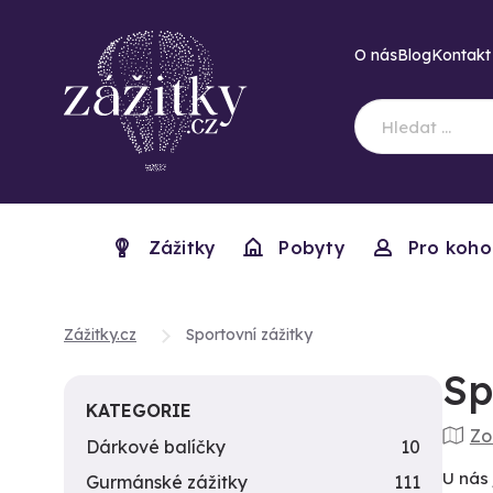
O nás
Blog
Kontakt
Zážitky
Pobyty
Pro koho
Zážitky.cz
Sportovní zážitky
Sp
KATEGORIE
Zo
Dárkové balíčky
10
U nás 
Gurmánské zážitky
111