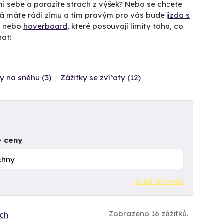
mi sebe a porazíte strach z výšek? Nebo se chcete
ná máte rádi zimu a tím pravým pro vás bude
jízda s
g
nebo
hoverboard
, které posouvají limity toho, co
nat!
y na sněhu (3)
Zážitky se zvířaty (12)
e ceny
Zrušit filtrování
Zobrazeno 16 zážitků.
ích