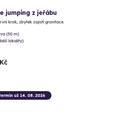
e jumping z jeřábu
rvní krok, zbytek zajistí gravitace.
ava (50 m)
alší lokality)
 Kč
termín už 14. 08. 2026