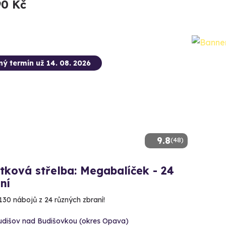
90 Kč
ný termín už 14. 08. 2026
9.8
(48)
tková střelba: Megabalíček - 24
ní
130 nábojů z 24 různých zbraní!
udišov nad Budišovkou (okres Opava)