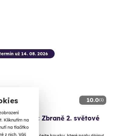
termín už 14. 08. 2026
okies
10.0
(1)
zobrazení
ová střelba: Zbraně 2. světové
. Kliknutím na
tí na tlačítko
é z nich. Váš
 35 nábojů - vyzkoušejte kousky, které psaly dějiny!