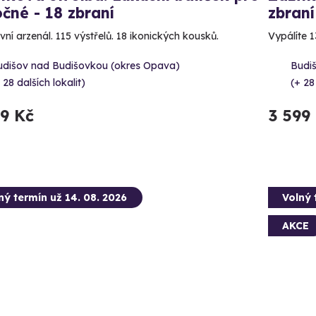
čné - 18 zbraní
zbraní
vní arzenál. 115 výstřelů. 18 ikonických kousků.
Vypálíte 1
udišov nad Budišovkou (okres Opava)
Budi
 28 dalších lokalit)
(+ 28
99 Kč
3 599
ný termín už 14. 08. 2026
Volný 
AKCE