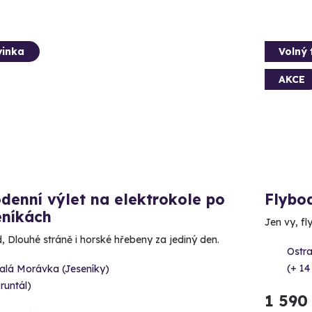
inka
Volný 
AKCE
denní výlet na elektrokole po
Flybo
eníkách
Jen vy, fl
, Dlouhé stráně i horské hřebeny za jediný den.
Ostra
(+ 14
alá Morávka (Jeseníky)
runtál)
1 590