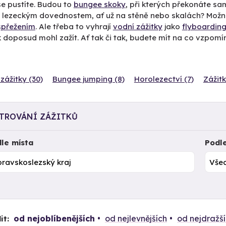
e pustíte. Budou to
bungee skoky
, při kterých překonáte sa
t lezeckým dovednostem, ať už na stěně nebo skalách? Mož
spřežením
. Ale třeba to vyhrají
vodní zážitky
jako
flyboardin
 doposud mohl zažít. Ať tak či tak, budete mít na co vzpomí
zážitky (30)
Bungee jumping (8)
Horolezectví (7)
Zážitk
LTROVÁNÍ ZÁŽITKŮ
le místa
Podl
od nejoblíbenějších
od nejlevnějších
od nejdražš
it: