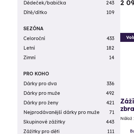
2 0
Dědeček/babička
243
Dítě/dítko
109
SEZÓNA
Vol
Celoroční
433
Letní
182
Zimní
14
PRO KOHO
Dárky pro dva
336
Dárky pro muže
492
Záži
Dárky pro ženy
421
zbra
Nejprodávanější dárky pro muže
71
Nálož 
Skupinové zážitky
443
B
Zážitky pro děti
111