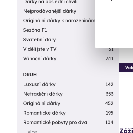
Dárky na poslední chvíli
450
Nejprodávanější dárky
56
B
(+
Originální dárky k narozeninám
422
Sezóna F1
4
1 9
Svatební dary
196
Viděli jste v TV
31
Vánoční dárky
311
Vol
DRUH
Luxusní dárky
142
Netradiční dárky
353
Originální dárky
452
Romantické dárky
195
Romantické pobyty pro dva
104
Záži
více …