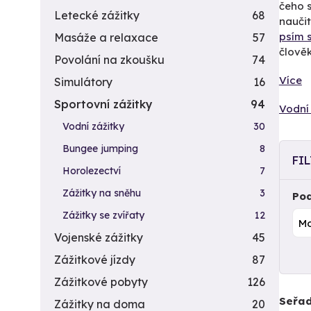
čeho s
Letecké zážitky
68
nauči
psím 
Masáže a relaxace
57
člověk
Povolání na zkoušku
74
Více
Simulátory
16
Sportovní zážitky
94
Vodní 
Vodní zážitky
30
Bungee jumping
8
FI
Horolezectví
7
Zážitky na sněhu
3
Pod
Zážitky se zvířaty
12
Vojenské zážitky
45
Zážitkové jízdy
87
Zážitkové pobyty
126
Seřad
Zážitky na doma
20