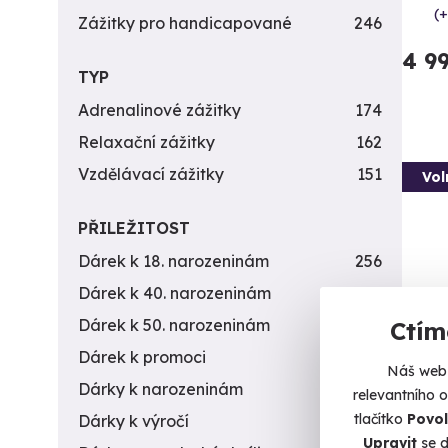
(+
Zážitky pro handicapované
246
4 9
TYP
Adrenalinové zážitky
174
Relaxační zážitky
162
Vzdělávací zážitky
151
Vol
PŘILEŽITOST
Dárek k 18. narozeninám
256
Dárek k 40. narozeninám
453
Dárek k 50. narozeninám
378
Ctím
Dárek k promoci
245
Náš web 
Záži
Dárky k narozeninám
551
relevantního 
10 z
tlačítko
Povol
Dárky k výročí
294
Upravit
se d
Vystříl