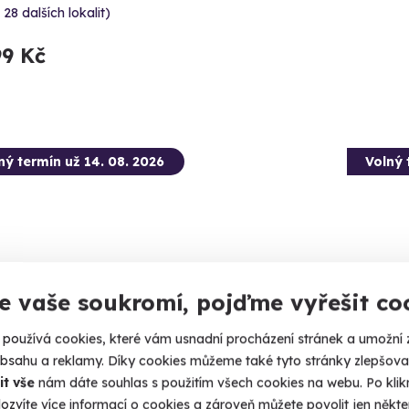
 28 dalších lokalit)
99 Kč
ný termín už 14. 08. 2026
Volný 
e vaše soukromí, pojďme vyřešit co
9.4
(74)
používá cookies, které vám usnadní procházení stránek a umožní 
tková střelba: Speciální jednotky -
Zážitk
obsahu a reklamy. Díky cookies můžeme také tyto stránky zlepšovat
braní
války
it vše
nám dáte souhlas s použitím všech cookies na webu. Po kliknu
ozvíte více informací o cookies a zároveň můžete povolit jen někter
ejte 80 nábojů jako člen elitní jednotky URNA.
14 zbraní,