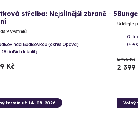
tková střelba: Nejsilnější zbraně - 5
Bunge
ní
Udělejte p
ás 9 výstřelů!
Ostr
(+ 4 d
udišov nad Budišovkou (okres Opava)
 28 dalších lokalit)
2 990 Kč
99 Kč
2 399
ný termín už 14. 08. 2026
Volný 