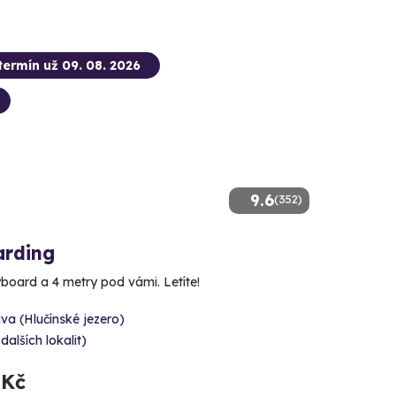
termín už 09. 08. 2026
9.6
(352)
arding
yboard a 4 metry pod vámi. Letíte!
va (Hlučínské jezero)
 dalších lokalit)
 Kč