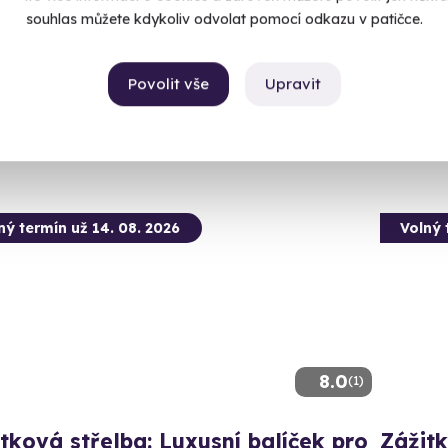
souhlas můžete kdykoliv odvolat pomocí odkazu v patičce.
udišov nad Budišovkou (okres Opava)
Budi
 28 dalších lokalit)
(+ 28
Povolit vše
Upravit
99 Kč
4 950
ný termín už 14. 08. 2026
Volný 
8.0
(1)
tková střelba: Luxusní balíček pro
Zážitk