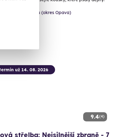
šov nad Budišovkou (okres Opava)
 dalších lokalit)
 Kč
termín už 14. 08. 2026
9.4
(4)
ová střelba: Nejsilnější zbraně - 7