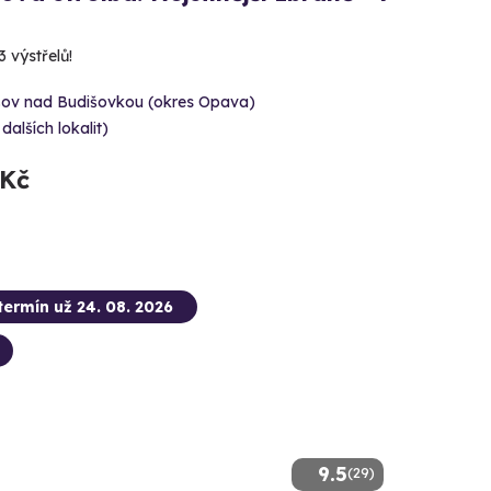
3 výstřelů!
šov nad Budišovkou (okres Opava)
 dalších lokalit)
 Kč
termín už 24. 08. 2026
9.5
(29)