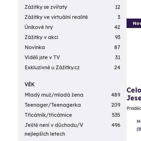
Zážitky se zvířaty
12
Zážitky ve virtuální realitě
3
Nov
Únikové hry
42
Zážitky v akci
93
Novinka
87
Viděli jste v TV
31
Exkluzivně u Zážitky.cz
24
VĚK
Celo
Mladý muž/mladá žena
489
Jes
Teenager/Teenagerka
209
Praděd
Třicátník/třicátnice
535
M
Ještě není v důchodu/V
496
(B
nejlepších letech