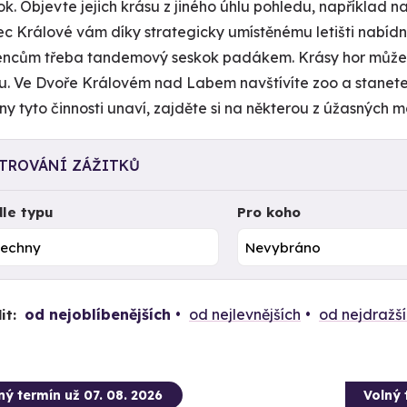
ok. Objevte jejich krásu z jiného úhlu pohledu, například n
c Králové vám díky strategicky umístěnému letišti nabíd
ncům třeba tandemový seskok padákem. Krásy hor můžet
u. Ve Dvoře Královém nad Labem navštívíte zoo a stanete 
ny tyto činnosti unaví, zajděte si na některou z úžasných m
LTROVÁNÍ ZÁŽITKŮ
le typu
Pro koho
od nejoblíbenějších
od nejlevnějších
od nejdražš
it:
ný termín už 07. 08. 2026
Volný 