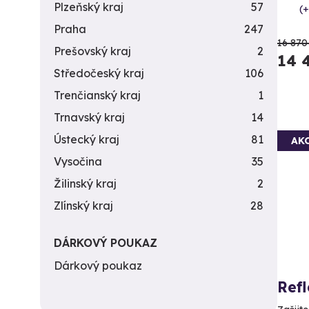
Plzeňský kraj
57
(+
Praha
247
16 870
Prešovský kraj
2
14 
Středočeský kraj
106
Trenčianský kraj
1
Trnavský kraj
14
Ústecký kraj
81
AK
Vysočina
35
Žilinský kraj
2
Zlínský kraj
28
DÁRKOVÝ POUKAZ
Dárkový poukaz
Ref