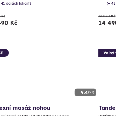
 41 dalších lokalit)
(+ 41
 Kč
16 870 Kč
490 Kč
14 49
CE
Volný 
9.4
(91)
lexní masáž nohou
Tande