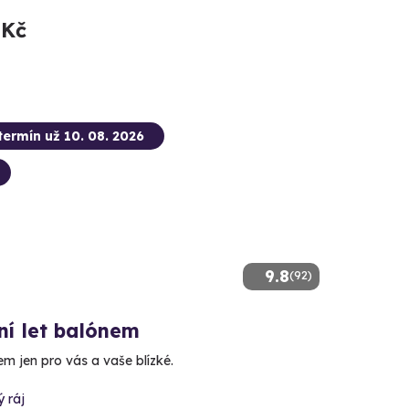
 Kč
termín už 10. 08. 2026
9.8
(92)
ní let balónem
m jen pro vás a vaše blízké.
 ráj