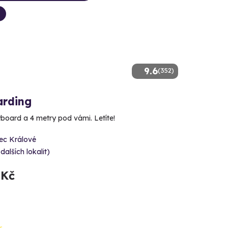
9.6
(352)
arding
yboard a 4 metry pod vámi. Letíte!
ec Králové
 dalších lokalit)
 Kč