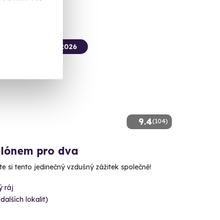
termín už 07. 08. 2026
9.4
(104)
alónem pro dva
e si tento jedinečný vzdušný zážitek společně!
 ráj
 dalších lokalit)