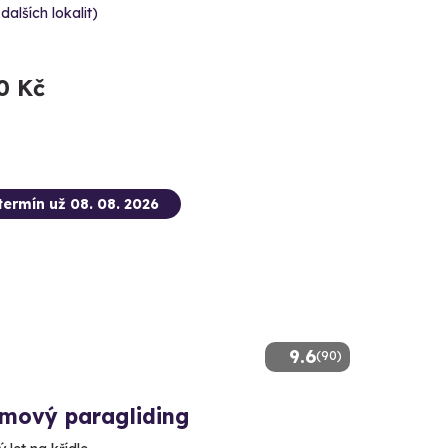
 dalších lokalit)
0 Kč
termín už 08. 08. 2026
9.6
(90)
mový paragliding