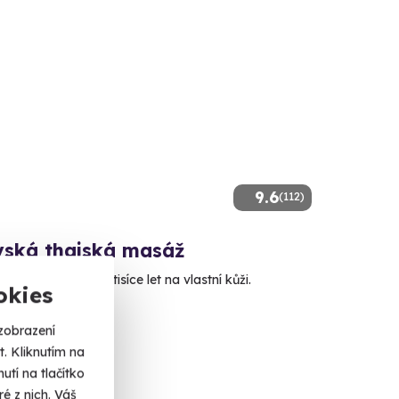
9.6
(112)
vská thajská masáž
ění staré přes dva tisíce let na vlastní kůži.
okies
lerův Mlýn
zobrazení
 dalších lokalit)
. Kliknutím na
tí na tlačítko
 Kč
é z nich. Váš