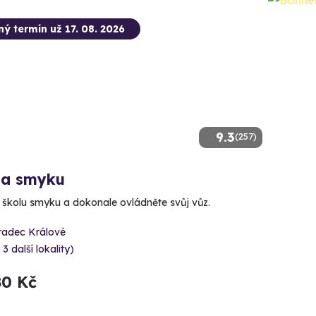
ný termín už 17. 08. 2026
9.3
(257)
la smyku
e školu smyku a dokonale ovládněte svůj vůz.
radec Králové
 3 další lokality)
80 Kč