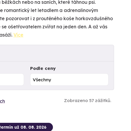
a běžkách nebo na saních, které táhnou psi.
ne romantický let letadlem a adrenalinovým
e pozorovat i z proutěného koše horkovzdušného
se ošetřovatelem zvířat na jeden den. A až vás
asáží.
Více
Podle ceny
Zobrazeno 57 zážitků.
ích
termín už 08. 08. 2026