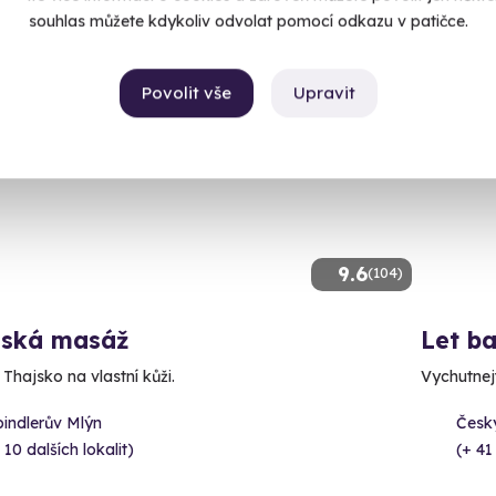
souhlas můžete kdykoliv odvolat pomocí odkazu v patičce.
Povolit vše
Upravit
CE
Volný 
AKCE
9.6
(104)
jská masáž
Let b
 Thajsko na vlastní kůži.
Vychutnejt
indlerův Mlýn
Český
 10 dalších lokalit)
(+ 41