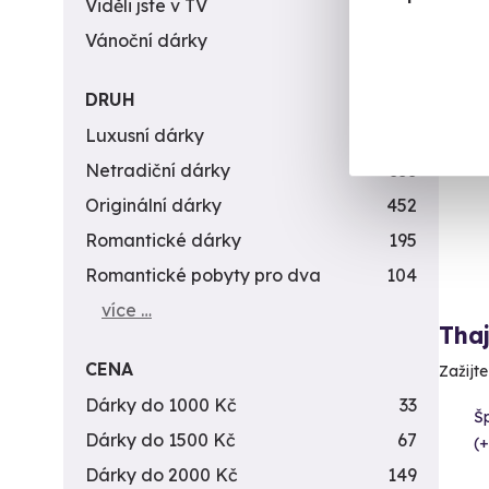
Viděli jste v TV
31
Vánoční dárky
311
DRUH
AK
Luxusní dárky
142
Netradiční dárky
353
Originální dárky
452
Romantické dárky
195
Romantické pobyty pro dva
104
více …
Tha
CENA
Zažijte
Dárky do 1000 Kč
33
Šp
Dárky do 1500 Kč
67
(+
Dárky do 2000 Kč
149