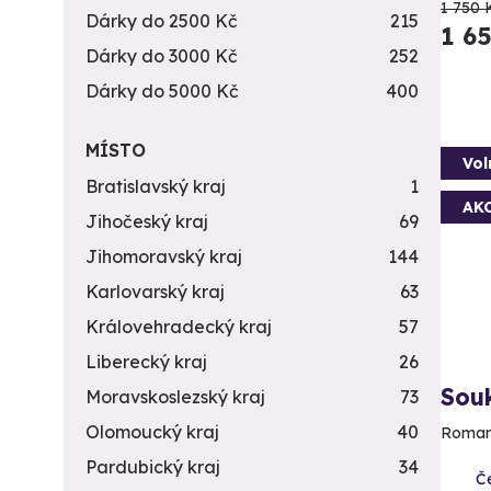
1 750 
Dárky do 2500 Kč
215
1 6
Dárky do 3000 Kč
252
Dárky do 5000 Kč
400
MÍSTO
Vol
Bratislavský kraj
1
AK
Jihočeský kraj
69
Jihomoravský kraj
144
Karlovarský kraj
63
Královehradecký kraj
57
Liberecký kraj
26
Sou
Moravskoslezský kraj
73
Olomoucký kraj
40
Romant
Pardubický kraj
34
Če