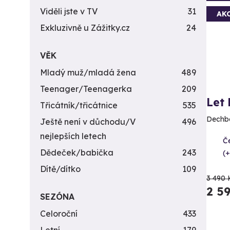
Viděli jste v TV
31
AK
Exkluzivně u Zážitky.cz
24
VĚK
Mladý muž/mladá žena
489
Teenager/Teenagerka
209
Let
Třicátník/třicátnice
535
Dechbe
Ještě není v důchodu/V
496
nejlepších letech
Če
Dědeček/babička
243
(+
Dítě/dítko
109
3 490 
2 5
SEZÓNA
Celoroční
433