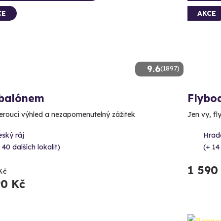
CE
AKCE
9.6
(1897)
 balónem
Flybo
roucí výhled a nezapomenutelný zážitek
Jen vy, fl
ský ráj
Hrad
 40 dalších lokalit)
(+ 14
1 590
Kč
90 Kč