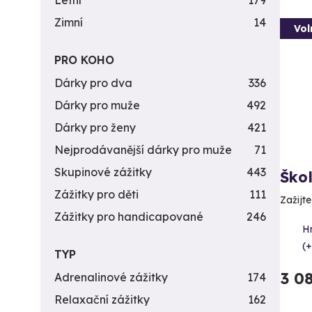
Letní
179
Zimní
14
Vol
PRO KOHO
Dárky pro dva
336
Dárky pro muže
492
Dárky pro ženy
421
Nejprodávanější dárky pro muže
71
Skupinové zážitky
443
Ško
Zážitky pro děti
111
Zažijt
Zážitky pro handicapované
246
H
(+
TYP
3 0
Adrenalinové zážitky
174
Relaxační zážitky
162