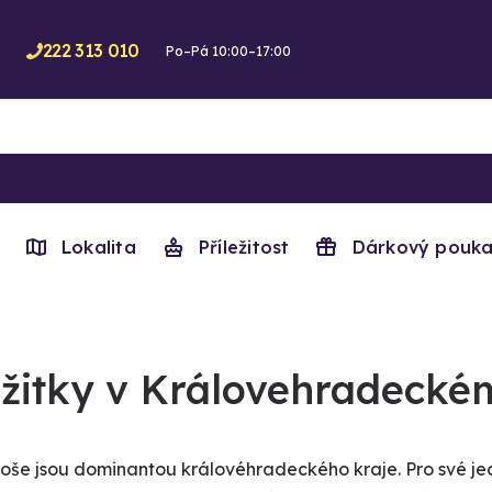
222 313 010
Po–Pá 10:00–17:00
Lokalita
Příležitost
Dárkový pouka
žitky v Královehradeckém
oše jsou dominantou královéhradeckého kraje. Pro své je