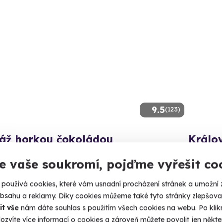
9.5
(123)
áž horkou čokoládou
Králo
e čokoládový pocit na celém těle.
Zažijte um
e vaše soukromí, pojďme vyřešit co
indlerův Mlýn
Špind
používá cookies, které vám usnadní procházení stránek a umožní 
 10 dalších lokalit)
(+ 10
obsahu a reklamy. Díky cookies můžeme také tyto stránky zlepšovat
it vše
nám dáte souhlas s použitím všech cookies na webu. Po kliknu
00 Kč
2 290
ozvíte více informací o cookies a zároveň můžete povolit jen někter