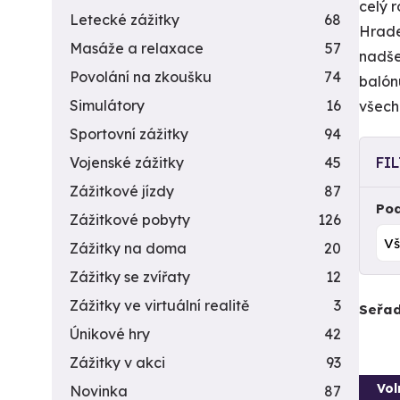
celý r
Letecké zážitky
68
Hrade
Masáže a relaxace
57
nadše
Povolání na zkoušku
74
balón
Simulátory
16
všech
Sportovní zážitky
94
Vojenské zážitky
45
FI
Zážitkové jízdy
87
Pod
Zážitkové pobyty
126
Zážitky na doma
20
Zážitky se zvířaty
12
Zážitky ve virtuální realitě
3
Seřad
Únikové hry
42
Zážitky v akci
93
Vol
Novinka
87