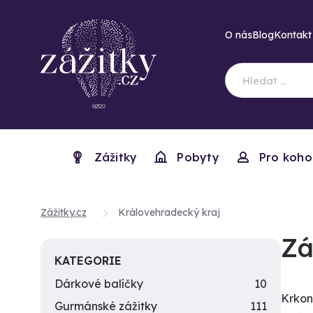
O nás
Blog
Kontakt
Zážitky
Pobyty
Pro koho
Zážitky.cz
Královehradecký kraj
Zá
KATEGORIE
Dárkové balíčky
10
Krkon
Gurmánské zážitky
111