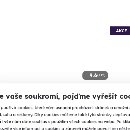
AKCE
9.6
(112)
lovská thajská masáž
Thajs
e vaše soukromí, pojďme vyřešit co
 umění staré přes dva tisíce let na vlastní kůži.
Zažijte Th
používá cookies, které vám usnadní procházení stránek a umožní 
indlerův Mlýn
Špind
obsahu a reklamy. Díky cookies můžeme také tyto stránky zlepšovat
 10 dalších lokalit)
(+ 10
it vše
nám dáte souhlas s použitím všech cookies na webu. Po kliknu
ozvíte více informací o cookies a zároveň můžete povolit jen někter