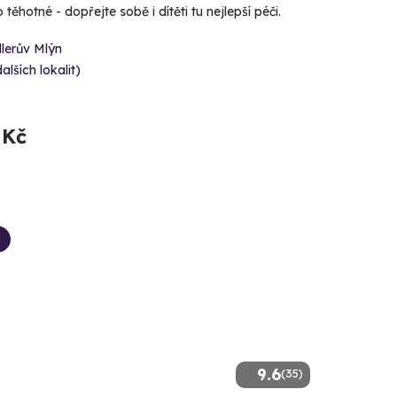
těhotné - dopřejte sobě i dítěti tu nejlepší péči.
lerův Mlýn
dalších lokalit)
 Kč
9.6
(35)