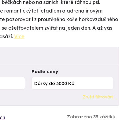
a běžkách nebo na saních, které táhnou psi.
ne romantický let letadlem a adrenalinovým
e pozorovat i z proutěného koše horkovzdušného
se ošetřovatelem zvířat na jeden den. A až vás
asáží.
Více
Podle ceny
Zrušit filtrování
Zobrazeno 33 zážitků.
ích