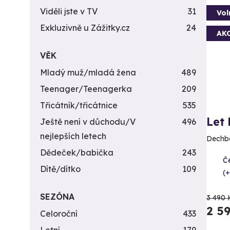
Viděli jste v TV
31
Vol
Exkluzivně u Zážitky.cz
24
AK
VĚK
Mladý muž/mladá žena
489
Teenager/Teenagerka
209
Třicátník/třicátnice
535
Let
Ještě není v důchodu/V
496
nejlepších letech
Dechbe
Dědeček/babička
243
Če
Dítě/dítko
109
(+
SEZÓNA
3 490 
2 5
Celoroční
433