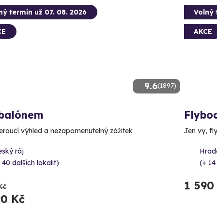
ný termín už 07. 08. 2026
Volný 
CE
AKCE
9.6
(1897)
 balónem
Flybo
roucí výhled a nezapomenutelný zážitek
Jen vy, fl
ský ráj
Hrad
 40 dalších lokalit)
(+ 14
1 590
Kč
90 Kč