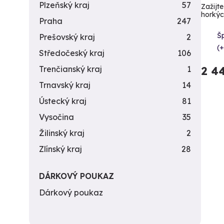
Plzeňský kraj
57
Zažijte
horkých
Praha
247
Šp
Prešovský kraj
2
(+
Středočeský kraj
106
2 4
Trenčianský kraj
1
Trnavský kraj
14
Ústecký kraj
81
Vysočina
35
Žilinský kraj
2
Zlínský kraj
28
DÁRKOVÝ POUKAZ
Dárkový poukaz