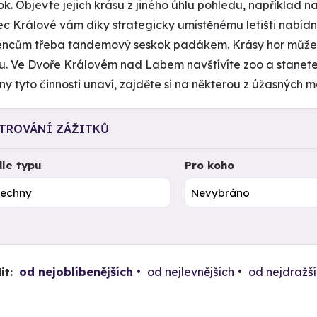
ok. Objevte jejich krásu z jiného úhlu pohledu, například n
c Králové vám díky strategicky umístěnému letišti nabíd
ncům třeba tandemový seskok padákem. Krásy hor můžet
u. Ve Dvoře Královém nad Labem navštívíte zoo a stanete 
ny tyto činnosti unaví, zajděte si na některou z úžasných m
LTROVÁNÍ ZÁŽITKŮ
le typu
Pro koho
od nejoblíbenějších
od nejlevnějších
od nejdražš
it: