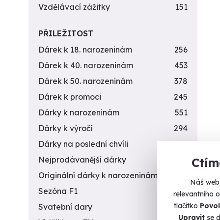
Vzdělávací zážitky
151
PŘILEŽITOST
Dárek k 18. narozeninám
256
Dárek k 40. narozeninám
453
Dárek k 50. narozeninám
378
Dárek k promoci
245
Dárky k narozeninám
551
Dárky k výročí
294
Dárky na poslední chvíli
450
Krá
Nejprodávanější dárky
56
Ctím
Zažijte
Originální dárky k narozeninám
422
Náš web 
Sezóna F1
4
Šp
relevantního 
(+
tlačítko
Povol
Svatební dary
196
Upravit
se d