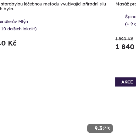
 starobylou léčebnou metodu využívající přírodní sílu
Masáž pro 
 bylin.
Špind
indlerův Mlýn
(+ 9 
 10 dalších lokalit)
1 890 Kč
40 Kč
1 840
AKCE
9.3
(38)