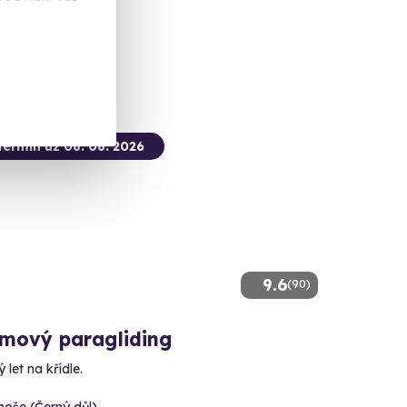
 Kč
termín už 08. 08. 2026
9.6
(90)
mový paragliding
 let na křídle.