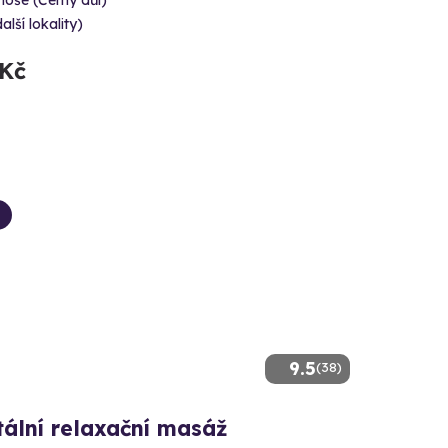
oše (Černý důl)
alší lokality)
 Kč
9.5
(38)
tální relaxační masáž