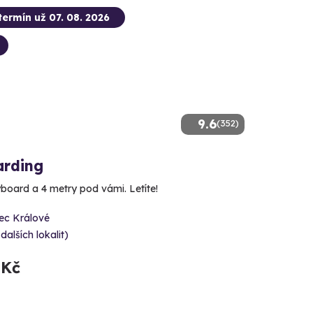
termín už 07. 08. 2026
9.6
(352)
arding
yboard a 4 metry pod vámi. Letíte!
ec Králové
 dalších lokalit)
 Kč