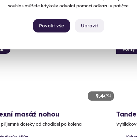
90 Kč
1 750 Kč
souhlas můžete kdykoliv odvolat pomocí odkazu v patičce.
1 650
Povolit vše
Upravit
CE
Volný 
9.4
(91)
lexní masáž nohou
Tande
e příjemné doteky od chodidel po kolena.
Vyhlídkový