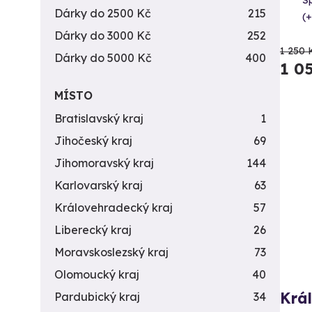
Šp
Dárky do 2500 Kč
215
(+
Dárky do 3000 Kč
252
1 250 
Dárky do 5000 Kč
400
1 0
MÍSTO
Bratislavský kraj
1
Jihočeský kraj
69
Jihomoravský kraj
144
Karlovarský kraj
63
Královehradecký kraj
57
Liberecký kraj
26
Moravskoslezský kraj
73
Olomoucký kraj
40
Krá
Pardubický kraj
34