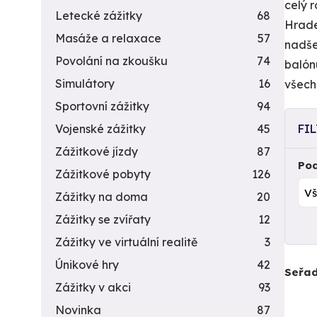
celý r
Letecké zážitky
68
Hrade
Masáže a relaxace
57
nadše
Povolání na zkoušku
74
balón
Simulátory
16
všech
Sportovní zážitky
94
Vojenské zážitky
45
FI
Zážitkové jízdy
87
Pod
Zážitkové pobyty
126
Zážitky na doma
20
Zážitky se zvířaty
12
Zážitky ve virtuální realitě
3
Únikové hry
42
Seřad
Zážitky v akci
93
Novinka
87