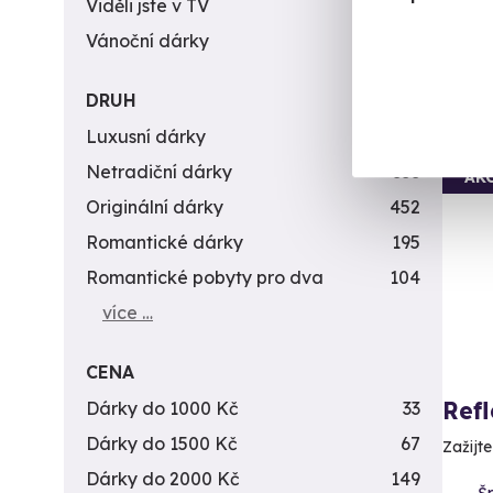
Viděli jste v TV
31
2 2
Vánoční dárky
311
DRUH
Luxusní dárky
142
Netradiční dárky
353
AK
Originální dárky
452
Romantické dárky
195
Romantické pobyty pro dva
104
více …
CENA
Ref
Dárky do 1000 Kč
33
Dárky do 1500 Kč
67
Zažijt
Dárky do 2000 Kč
149