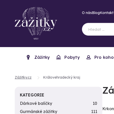
O nás
Blog
Kontakt
Zážitky
Pobyty
Pro koho
Zážitky.cz
Královehradecký kraj
Zá
KATEGORIE
Dárkové balíčky
10
Krkon
Gurmánské zážitky
111