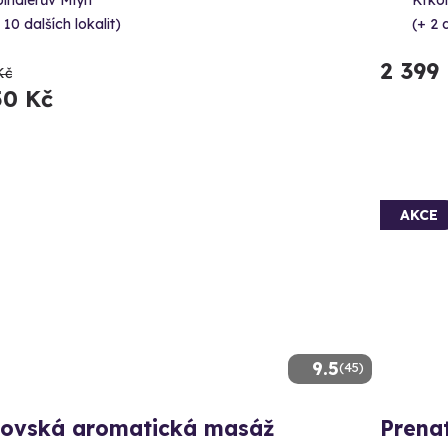
indlerův Mlýn
Krkon
 10 dalších lokalit)
(+ 2 d
2 399
Kč
50 Kč
AKCE
9.5
(45)
lovská aromatická masáž
Prena