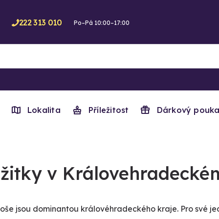
222 313 010
Po–Pá 10:00–17:00
Lokalita
Příležitost
Dárkový pouka
žitky v Královehradeckém
oše jsou dominantou královéhradeckého kraje. Pro své je