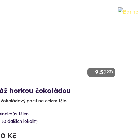
9.5
(123)
áž horkou čokoládou
e čokoládový pocit na celém těle.
indlerův Mlýn
 10 dalších lokalit)
00 Kč