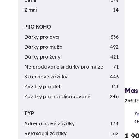
Letní
179
Zimní
14
PRO KOHO
Dárky pro dva
336
Dárky pro muže
492
Dárky pro ženy
421
Nejprodávanější dárky pro muže
71
Skupinové zážitky
443
Zážitky pro děti
111
Mas
Zážitky pro handicapované
246
Zažijt
TYP
Šp
(+
Adrenalinové zážitky
174
Relaxační zážitky
162
1 9