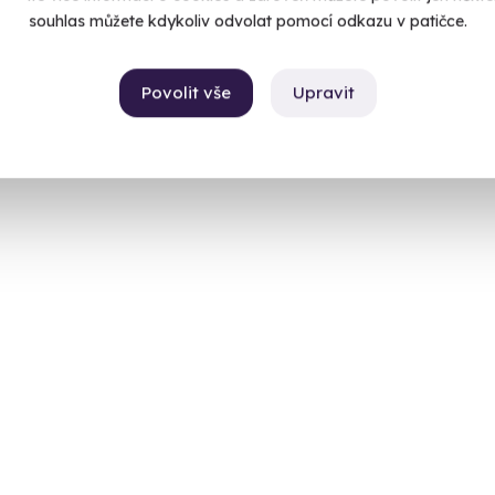
 4 další lokality)
souhlas můžete kdykoliv odvolat pomocí odkazu v patičce.
 Kč
Povolit vše
Upravit