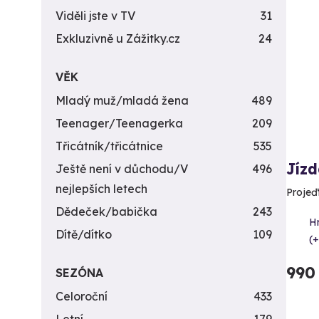
Viděli jste v TV
31
Exkluzivně u Zážitky.cz
24
VĚK
Mladý muž/mladá žena
489
Teenager/Teenagerka
209
Třicátník/třicátnice
535
Jízd
Ještě není v důchodu/V
496
nejlepších letech
Projeď
Dědeček/babička
243
H
Dítě/dítko
109
(+
990
SEZÓNA
Celoroční
433