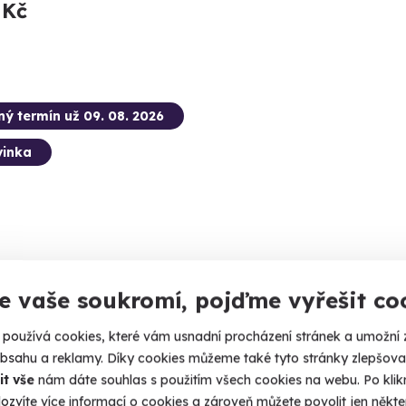
 Kč
ný termín už 09. 08. 2026
inka
e vaše soukromí, pojďme vyřešit co
nný vstup do muzea s největší
rkou LEGO
používá cookies, které vám usnadní procházení stránek a umožní 
obsahu a reklamy. Díky cookies můžeme také tyto stránky zlepšovat
, kde si hraje celá rodina.
it vše
nám dáte souhlas s použitím všech cookies na webu. Po kliknu
indlerův Mlýn
ozvíte více informací o cookies a zároveň můžete povolit jen někter