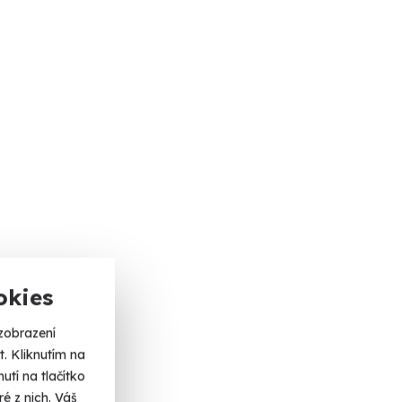
okies
zobrazení
. Kliknutím na
tí na tlačítko
é z nich. Váš