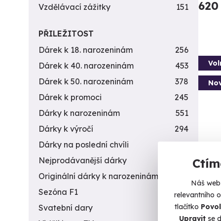
620
Vzdělávací zážitky
151
PŘILEŽITOST
Dárek k 18. narozeninám
256
Vol
Dárek k 40. narozeninám
453
Dárek k 50. narozeninám
378
Nov
Dárek k promoci
245
Dárky k narozeninám
551
Dárky k výročí
294
Dárky na poslední chvíli
450
Nejprodávanější dárky
56
Ctím
Rodi
Originální dárky k narozeninám
422
sbí
Náš web 
Sezóna F1
4
relevantního 
Muzeum
tlačítko
Povol
Svatební dary
196
Šp
Upravit
se d