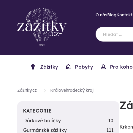
O nás
Blog
Kontakt
Zážitky
Pobyty
Pro koho
Zážitky.cz
Královehradecký kraj
Zá
KATEGORIE
Dárkové balíčky
10
Krkon
Gurmánské zážitky
111