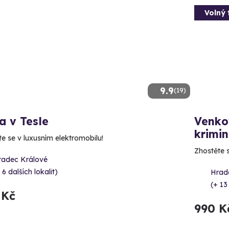
Volný 
9.9
(19)
a v Tesle
Venko
krimi
te se v luxusním elektromobilu!
Zhostěte 
radec Králové
 6 dalších lokalit)
Hrad
(+ 13
 Kč
990 K