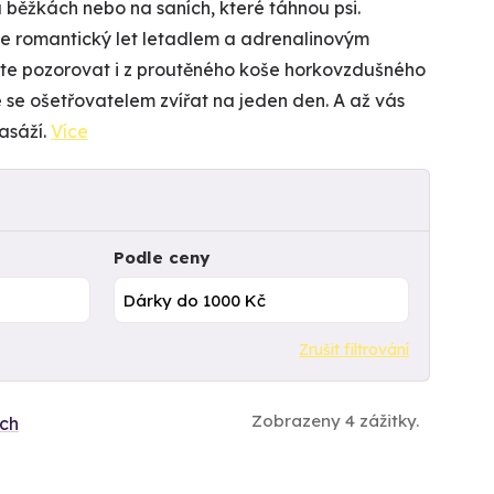
a běžkách nebo na saních, které táhnou psi.
ne romantický let letadlem a adrenalinovým
e pozorovat i z proutěného koše horkovzdušného
se ošetřovatelem zvířat na jeden den. A až vás
asáží.
Více
Podle ceny
Zrušit filtrování
Zobrazeny 4 zážitky.
ích