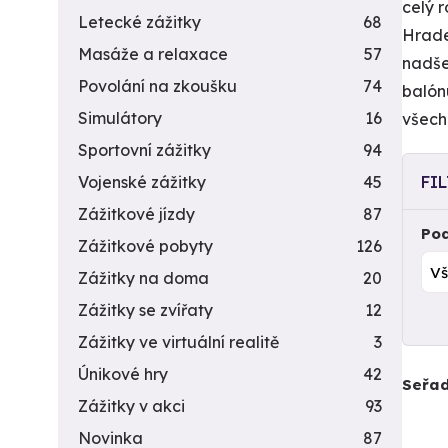
celý r
Letecké zážitky
68
Hrade
Masáže a relaxace
57
nadše
Povolání na zkoušku
74
balón
Simulátory
16
všech
Sportovní zážitky
94
Vojenské zážitky
45
FI
Zážitkové jízdy
87
Pod
Zážitkové pobyty
126
Zážitky na doma
20
Zážitky se zvířaty
12
Zážitky ve virtuální realitě
3
Únikové hry
42
Seřad
Zážitky v akci
93
Novinka
87