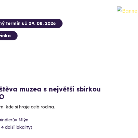
ný termín už 09. 08. 2026
inka
těva muzea s největší sbírkou
O
, kde si hraje celá rodina.
indlerův Mlýn
 4 další lokality)