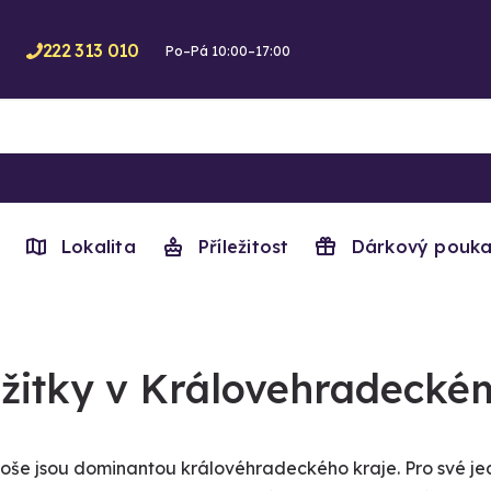
222 313 010
Po–Pá 10:00–17:00
Lokalita
Příležitost
Dárkový pouka
žitky v Královehradeckém
oše jsou dominantou královéhradeckého kraje. Pro své je