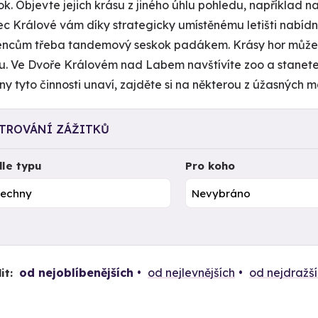
ok. Objevte jejich krásu z jiného úhlu pohledu, například n
c Králové vám díky strategicky umístěnému letišti nabíd
ncům třeba tandemový seskok padákem. Krásy hor můžet
u. Ve Dvoře Královém nad Labem navštívíte zoo a stanete 
ny tyto činnosti unaví, zajděte si na některou z úžasných m
LTROVÁNÍ ZÁŽITKŮ
le typu
Pro koho
od nejoblíbenějších
od nejlevnějších
od nejdražš
it: