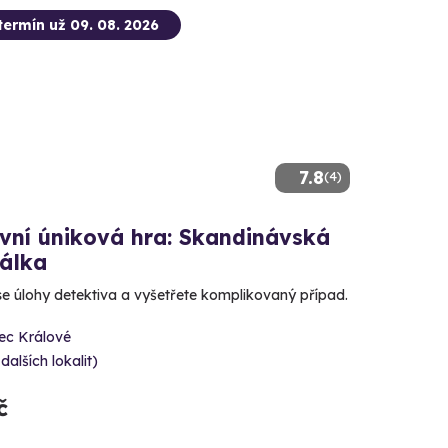
termín už 09. 08. 2026
7.8
(4)
vní úniková hra: Skandinávská
nálka
se úlohy detektiva a vyšetřete komplikovaný případ.
ec Králové
 dalších lokalit)
č