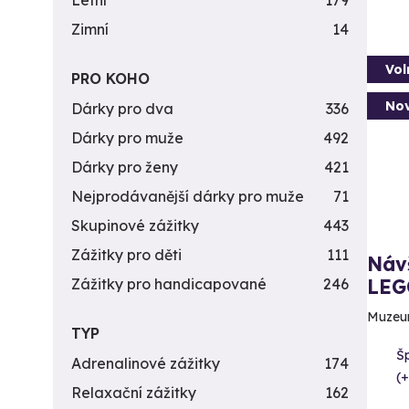
Letní
179
Zimní
14
Vol
PRO KOHO
Nov
Dárky pro dva
336
Dárky pro muže
492
Dárky pro ženy
421
Nejprodávanější dárky pro muže
71
Skupinové zážitky
443
Zážitky pro děti
111
Návš
LEG
Zážitky pro handicapované
246
Muzeum
TYP
Šp
Adrenalinové zážitky
174
(+
Relaxační zážitky
162