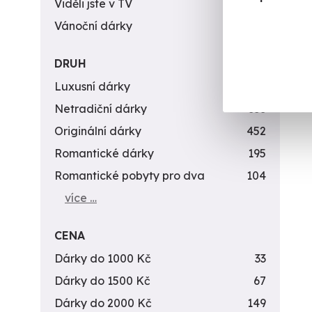
Viděli jste v TV
31
(+
Vánoční dárky
311
620
DRUH
Luxusní dárky
142
Netradiční dárky
353
Originální dárky
452
Romantické dárky
195
Romantické pobyty pro dva
104
více …
CENA
Dárky do 1000 Kč
33
Dárky do 1500 Kč
67
Dárky do 2000 Kč
149