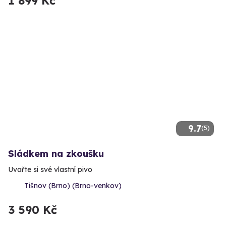
1 899 Kč
9.7
(5)
Sládkem na zkoušku
Uvařte si své vlastní pivo
Tišnov (Brno) (Brno-venkov)
3 590 Kč