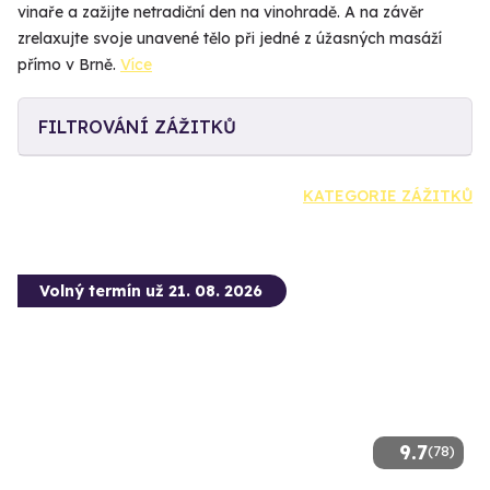
vinaře a zažijte netradiční den na vinohradě. A na závěr
zrelaxujte svoje unavené tělo při jedné z úžasných masáží
přímo v Brně.
Více
FILTROVÁNÍ ZÁŽITKŮ
KATEGORIE ZÁŽITKŮ
Volný termín už 21. 08. 2026
9.7
(78)