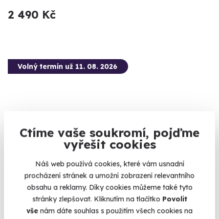
2 490 Kč
Volný termín už 11. 08. 2026
Ctíme vaše soukromí, pojďme
9.9
(5)
vyřešit cookies
Simulátor stíhacího letounu Supermarine
Náš web používá cookies, které vám usnadní
Spitfire
procházení stránek a umožní zobrazení relevantního
obsahu a reklamy. Díky cookies můžeme také tyto
Staňte se britským pilotem RAF ve druhé světové válce!
stránky zlepšovat. Kliknutím na tlačítko
Povolit
Brno (Brno-město)
vše
nám dáte souhlas s použitím všech cookies na