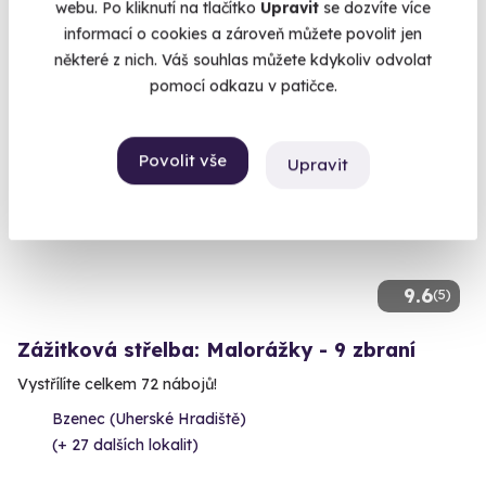
webu. Po kliknutí na tlačítko
Upravit
se dozvíte více
2 190 Kč
informací o cookies a zároveň můžete povolit jen
některé z nich. Váš souhlas můžete kdykoliv odvolat
pomocí odkazu v patičce.
Volný termín už 12. 08. 2026
Povolit vše
Upravit
9.6
(5)
Zážitková střelba: Malorážky - 9 zbraní
Vystřílíte celkem 72 nábojů!
Bzenec (Uherské Hradiště)
(+ 27 dalších lokalit)