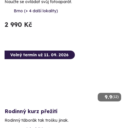
Naučte se ovládat svůj fotoaparát.
Brno (+ 4 další lokality)
2 990 Kč
Volný termín už 11. 09. 2026
9.9
(12)
Rodinný kurz přežití
Rodinný táborák tak trošku jinak.