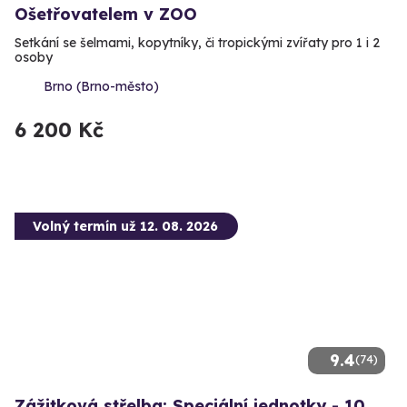
Ošetřovatelem v ZOO
Setkání se šelmami, kopytníky, či tropickými zvířaty pro 1 i 2
osoby
Brno (Brno-město)
6 200 Kč
Volný termín už 12. 08. 2026
9.4
(74)
Zážitková střelba: Speciální jednotky - 10