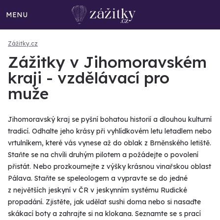
MENU
Zážitky.cz
Zážitky v Jihomoravském
kraji - vzdělávací pro
muže
Jihomoravský kraj se pyšní bohatou historií a dlouhou kulturní
tradicí. Odhalte jeho krásy při vyhlídkovém letu letadlem nebo
vrtulníkem, které vás vynese až do oblak z Brněnského letiště.
Staňte se na chvíli druhým pilotem a požádejte o povolení
přistát. Nebo prozkoumejte z výšky krásnou vinařskou oblast
Pálava. Staňte se speleologem a vypravte se do jedné
z největších jeskyní v ČR v jeskynním systému Rudické
propadání. Zjistěte, jak udělat sushi doma nebo si nasaďte
skákací boty a zahrajte si na klokana. Seznamte se s prací