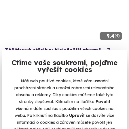
9.4
(4)
Zážitková střelba: Nejsilnější zbraně - 7
zbraní
Ctíme vaše soukromí, pojďme
Vypálíte 13 výstřelů!
vyřešit cookies
Otrokovice - vnitřní střelnice
Náš web používá cookies, které vám usnadní
(+ 28 dalších lokalit)
procházení stránek a umožní zobrazení relevantního
3 599 Kč
obsahu a reklamy. Díky cookies můžeme také tyto
stránky zlepšovat. Kliknutím na tlačítko
Povolit
vše
nám dáte souhlas s použitím všech cookies na
webu. Po kliknutí na tlačítko
Upravit
se dozvíte více
informací o cookies a zároveň můžete povolit jen
Volný termín už 14. 08. 2026