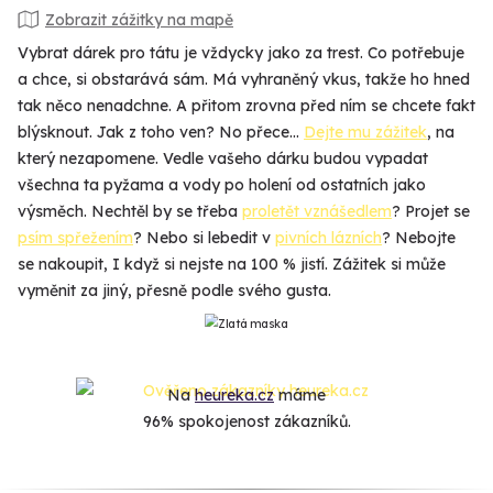
Zobrazit zážitky na mapě
Vybrat dárek pro tátu je vždycky jako za trest. Co potřebuje
a chce, si obstarává sám. Má vyhraněný vkus, takže ho hned
tak něco nenadchne. A přitom zrovna před ním se chcete fakt
blýsknout. Jak z toho ven? No přece…
Dejte mu zážitek
, na
který nezapomene. Vedle vašeho dárku budou vypadat
všechna ta pyžama a vody po holení od ostatních jako
výsměch. Nechtěl by se třeba
proletět vznášedlem
? Projet se
psím spřežením
? Nebo si lebedit v
pivních lázních
? Nebojte
se nakoupit, I když si nejste na 100 % jistí. Zážitek si může
vyměnit za jiný, přesně podle svého gusta.
Na
heureka.cz
máme
96% spokojenost zákazníků.