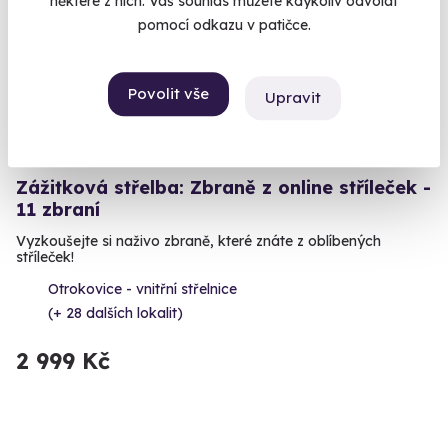
některé z nich. Váš souhlas můžete kdykoliv odvolat
pomocí odkazu v patičce.
Povolit vše
Upravit
8.9
(17)
Zážitková střelba: Zbraně z online stříleček -
11 zbraní
Vyzkoušejte si naživo zbraně, které znáte z oblíbených
stříleček!
Otrokovice - vnitřní střelnice
(+ 28 dalších lokalit)
2 999 Kč