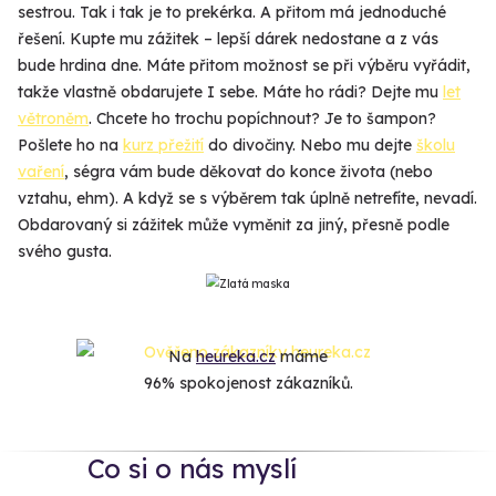
sestrou. Tak i tak je to prekérka. A přitom má jednoduché
řešení. Kupte mu zážitek – lepší dárek nedostane a z vás
bude hrdina dne. Máte přitom možnost se při výběru vyřádit,
takže vlastně obdarujete I sebe. Máte ho rádi? Dejte mu
let
větroněm
. Chcete ho trochu popíchnout? Je to šampon?
Pošlete ho na
kurz přežití
do divočiny. Nebo mu dejte
školu
vaření
, ségra vám bude děkovat do konce života (nebo
vztahu, ehm). A když se s výběrem tak úplně netrefíte, nevadí.
Obdarovaný si zážitek může vyměnit za jiný, přesně podle
svého gusta.
Na
heureka.cz
máme
96% spokojenost zákazníků.
Co si o nás myslí