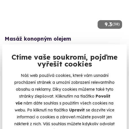
9.3
(38)
Masáž konopným olejem
Travička zelená to je moje potěšení.
Ctíme vaše soukromí, pojďme
Špindlerův Mlýn
vyřešit cookies
(+ 10 dalších lokalit)
Náš web používá cookies, které vám usnadní
1 940 Kč
procházení stránek a umožní zobrazení relevantního
obsahu a reklamy. Díky cookies můžeme také tyto
stránky zlepšovat. Kliknutím na tlačítko
Povolit
vše
nám dáte souhlas s použitím všech cookies na
AKCE
webu. Po kliknutí na tlačítko
Upravit
se dozvíte více
informací o cookies a zároveň můžete povolit jen
některé z nich. Váš souhlas můžete kdykoliv odvolat