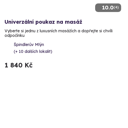
10.0
(4)
Univerzální poukaz na masáž
Vyberte si jednu z luxusních masážích a dopřejte si chvíli
odpočínku
Špindlerův Mlýn
(+ 10 dalších lokalit)
1 840 Kč