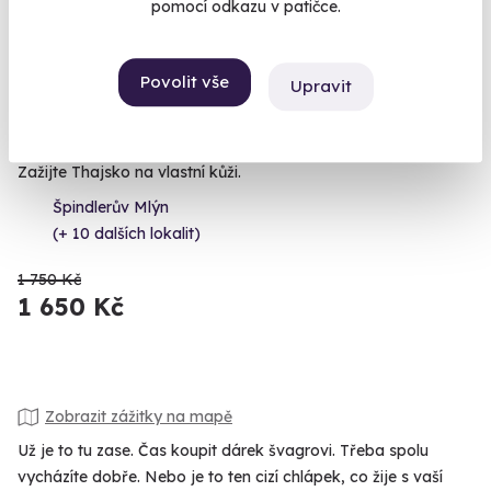
pomocí odkazu v patičce.
9.6
Povolit vše
(104)
Upravit
Thajská masáž
Zažijte Thajsko na vlastní kůži.
Špindlerův Mlýn
(+ 10 dalších lokalit)
1 750 Kč
1 650 Kč
Zobrazit zážitky na mapě
Už je to tu zase. Čas koupit dárek švagrovi. Třeba spolu
vycházíte dobře. Nebo je to ten cizí chlápek, co žije s vaší