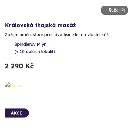
9.6
(112)
Královská thajská masáž
Zažijte umění staré přes dva tisíce let na vlastní kůži.
Špindlerův Mlýn
(+ 10 dalších lokalit)
2 290 Kč
AKCE