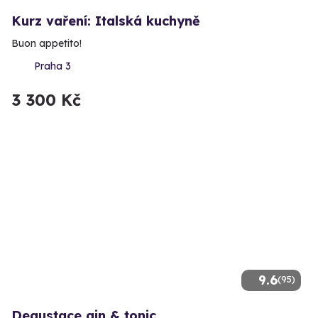
Kurz vaření: Italská kuchyně
Buon appetito!
Praha 3
3 300 Kč
9.6
(95)
Degustace gin & tonic