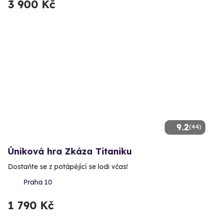
3 900 Kč
9.2
(44)
Úniková hra Zkáza Titaniku
Dostaňte se z potápějící se lodi včas!
Praha 10
1 790 Kč