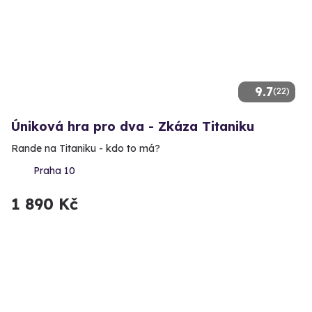
9.7
(22)
Úniková hra pro dva - Zkáza Titaniku
Rande na Titaniku - kdo to má?
Praha 10
1 890 Kč