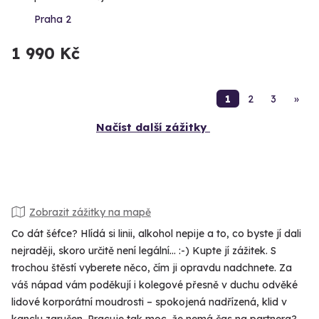
Praha 2
1 990 Kč
1
2
3
»
Načíst další zážitky
Zobrazit zážitky na mapě
Co dát šéfce? Hlídá si linii, alkohol nepije a to, co byste jí dali
nejraději, skoro určitě není legální... :-) Kupte jí zážitek. S
trochou štěstí vyberete něco, čím ji opravdu nadchnete. Za
váš nápad vám poděkují i kolegové přesně v duchu odvěké
lidové korporátní moudrosti – spokojená nadřízená, klid v