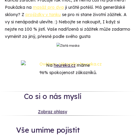
kanclu zaručen. Pracuje tak moc, že nemá čas na partnera?
Poukázka na
masáž pro dva
ji určitě potěší. Má generálské
sklony? Z
projížďky v tanku
se pro ni stane životní zážitek. A
vy si nenápadně ulevíte. :) Nebojte se nakoupit, I když si
nejste na 100 % jistí. Vaše nadřízená si zážitek může zadarmo
vyměnit za jiný, přesně podle svého gusta
Na
heureka.cz
máme
96% spokojenost zákazníků.
Co si o nás myslí
Zobraz ohlasy
Vše umíme pojistit