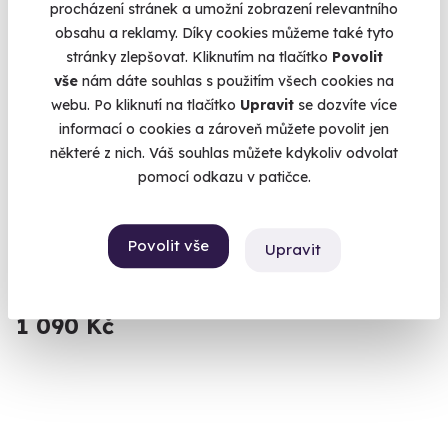
procházení stránek a umožní zobrazení relevantního
Volný termín už 07. 09. 2026
obsahu a reklamy. Díky cookies můžeme také tyto
stránky zlepšovat. Kliknutím na tlačítko
Povolit
vše
nám dáte souhlas s použitím všech cookies na
webu. Po kliknutí na tlačítko
Upravit
se dozvíte více
informací o cookies a zároveň můžete povolit jen
některé z nich. Váš souhlas můžete kdykoliv odvolat
9.3
(365)
pomocí odkazu v patičce.
Degustace světových vín
Povolit vše
Ochutnejte ta nejlepší světová vína.
Upravit
Praha 2
1 090 Kč