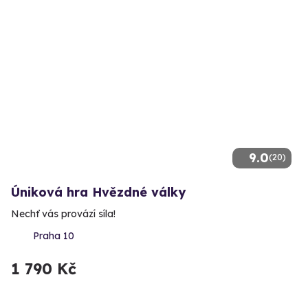
9.0
(20)
Úniková hra Hvězdné války
Nechť vás provází síla!
Praha 10
1 790 Kč