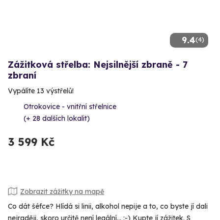
9.4
(4)
Zážitková střelba: Nejsilnější zbraně - 7
zbraní
Vypálíte 13 výstřelů!
Otrokovice - vnitřní střelnice
(+ 28 dalších lokalit)
3 599 Kč
Zobrazit zážitky na mapě
Co dát šéfce? Hlídá si linii, alkohol nepije a to, co byste jí dali
nejraději, skoro určitě není legální... :-) Kupte jí zážitek. S