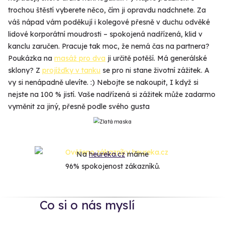
trochou štěstí vyberete něco, čím ji opravdu nadchnete. Za
váš nápad vám poděkují i kolegové přesně v duchu odvěké
lidové korporátní moudrosti – spokojená nadřízená, klid v
kanclu zaručen. Pracuje tak moc, že nemá čas na partnera?
Poukázka na
masáž pro dva
ji určitě potěší. Má generálské
sklony? Z
projížďky v tanku
se pro ni stane životní zážitek. A
vy si nenápadně ulevíte. :) Nebojte se nakoupit, I když si
nejste na 100 % jistí. Vaše nadřízená si zážitek může zadarmo
vyměnit za jiný, přesně podle svého gusta
Na
heureka.cz
máme
96% spokojenost zákazníků.
Co si o nás myslí