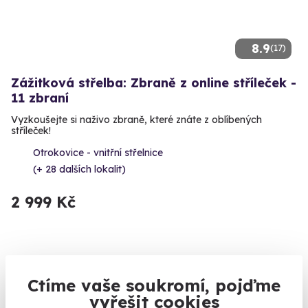
8.9
(17)
Zážitková střelba: Zbraně z online stříleček -
11 zbraní
Vyzkoušejte si naživo zbraně, které znáte z oblíbených
stříleček!
Otrokovice - vnitřní střelnice
(+ 28 dalších lokalit)
2 999 Kč
Volný termín už 11. 08. 2026
Ctíme vaše soukromí, pojďme
vyřešit cookies