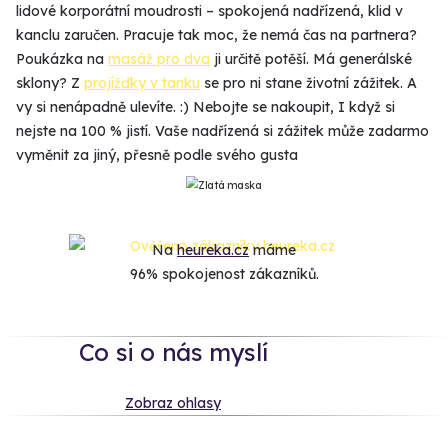
lidové korporátní moudrosti – spokojená nadřízená, klid v
kanclu zaručen. Pracuje tak moc, že nemá čas na partnera?
Poukázka na
masáž pro dva
ji určitě potěší. Má generálské
sklony? Z
projížďky v tanku
se pro ni stane životní zážitek. A
vy si nenápadně ulevíte. :) Nebojte se nakoupit, I když si
nejste na 100 % jistí. Vaše nadřízená si zážitek může zadarmo
vyměnit za jiný, přesně podle svého gusta
Na
heureka.cz
máme
96% spokojenost zákazníků.
Co si o nás myslí
Zobraz ohlasy