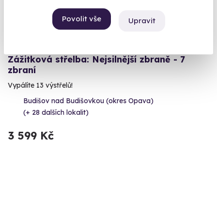
Povolit vše
Upravit
9.4
(4)
Zážitková střelba: Nejsilnější zbraně - 7
zbraní
Vypálíte 13 výstřelů!
Budišov nad Budišovkou (okres Opava)
(+ 28 dalších lokalit)
3 599 Kč