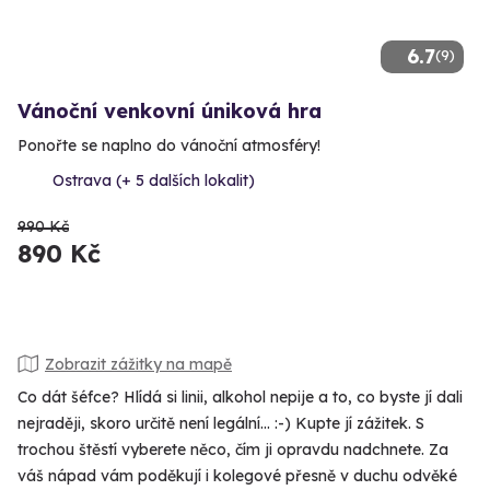
6.7
(9)
Vánoční venkovní úniková hra
Ponořte se naplno do vánoční atmosféry!
Ostrava (+ 5 dalších lokalit)
990 Kč
890 Kč
Zobrazit zážitky na mapě
Co dát šéfce? Hlídá si linii, alkohol nepije a to, co byste jí dali
nejraději, skoro určitě není legální... :-) Kupte jí zážitek. S
trochou štěstí vyberete něco, čím ji opravdu nadchnete. Za
váš nápad vám poděkují i kolegové přesně v duchu odvěké