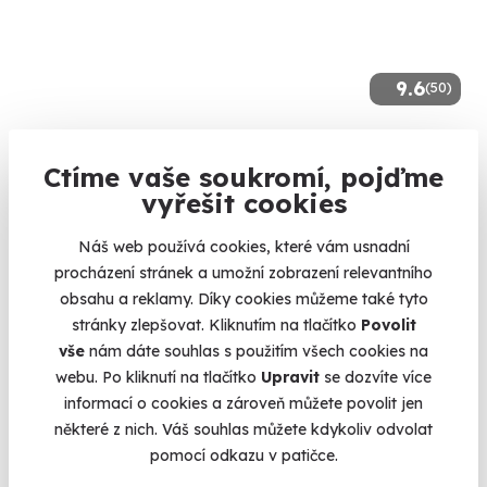
9.6
(50)
Pilotem malého letounu na zkoušku
Ctíme vaše soukromí, pojďme
Zkuste si pilotovat skutečný ultralight.
vyřešit cookies
Ostrava - Mošnov
(+ 2 další lokality)
Náš web používá cookies, které vám usnadní
procházení stránek a umožní zobrazení relevantního
3 900 Kč
obsahu a reklamy. Díky cookies můžeme také tyto
stránky zlepšovat. Kliknutím na tlačítko
Povolit
vše
nám dáte souhlas s použitím všech cookies na
webu. Po kliknutí na tlačítko
Upravit
se dozvíte více
informací o cookies a zároveň můžete povolit jen
Volný termín už 11. 08. 2026
některé z nich. Váš souhlas můžete kdykoliv odvolat
pomocí odkazu v patičce.