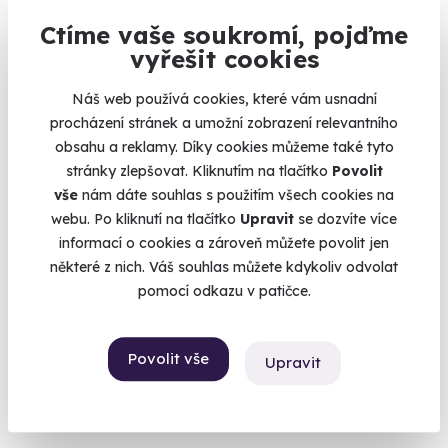
Ctíme vaše soukromí, pojďme
vyřešit cookies
Náš web používá cookies, které vám usnadní
Volný termín už 30. 08. 2026
procházení stránek a umožní zobrazení relevantního
obsahu a reklamy. Díky cookies můžeme také tyto
stránky zlepšovat. Kliknutím na tlačítko
Povolit
vše
nám dáte souhlas s použitím všech cookies na
webu. Po kliknutí na tlačítko
Upravit
se dozvíte více
informací o cookies a zároveň můžete povolit jen
9.4
(81)
některé z nich. Váš souhlas můžete kdykoliv odvolat
pomocí odkazu v patičce.
S.W.A.T. trénink
Staňte se členem ozbrojeného komanda.
Povolit vše
Upravit
Milovice (Nymburk)
3 250 Kč