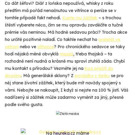
Co dát šéfovi? Diář z loňska nepoužívá, whisky z roku
předtím má pořád nenačnutou ve vitrínce a peníze se v
tomhle případě fakt nehodí.
Kupte mu zážitek
– s trochou
štěstí vyberete něco, čím se mu opravdu zavděčíte a tučné
prémie vás neminou. Má hodně sedavou práci? Trocha akce
ho určitě pozitivně naladí. Co takhle nechat ho
proletět ve
větroni
nebo ve
stíhačce
? Pro chronického sedavce se taky
hodí nějaká méně obvyklá
masáž
, třeba thajská – ta
rozhodně není nudná a krásně mu spraví ztuhlá záda. Chybí
mu kontakt s přírodou? Vezměte jej na
kurz přežití do
divočiny
. Má generálské sklony? Z
projížďky v tanku
se pro
něj stane životní zážitek, který bude mít navždy spojený s
vámi. Nebojte se nakoupit, I když si nejste na 100 % jistí. Váš
nadřízený si zážitek může zadarmo vyměnit za jiný, přesně
podle svého gusta.
Na
heureka.cz
máme