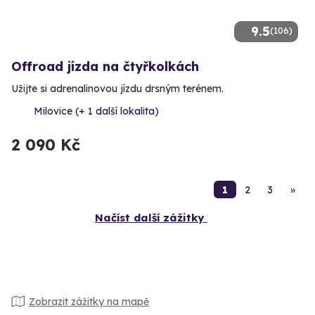
9.5
(106)
Offroad jízda na čtyřkolkách
Užijte si adrenalinovou jízdu drsným terénem.
Milovice (+ 1 další lokalita)
2 090 Kč
1
2
3
»
Načíst další zážitky
Zobrazit zážitky na mapě