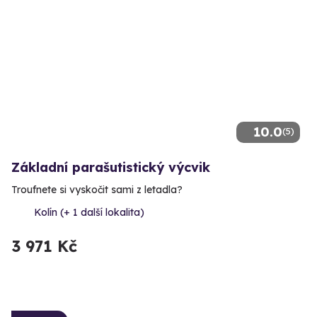
10.0
(5)
Základní parašutistický výcvik
Troufnete si vyskočit sami z letadla?
Kolín (+ 1 další lokalita)
3 971 Kč