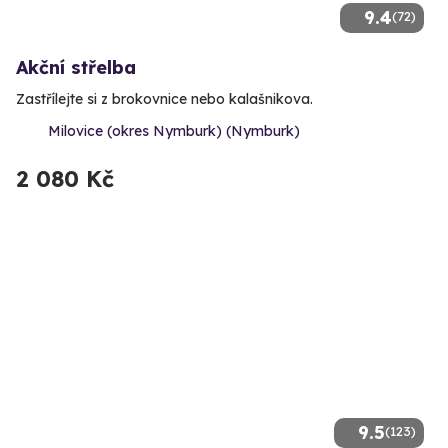
9.4
(72)
Akční střelba
Zastřílejte si z brokovnice nebo kalašnikova.
Milovice (okres Nymburk) (Nymburk)
2 080 Kč
9.5
(123)