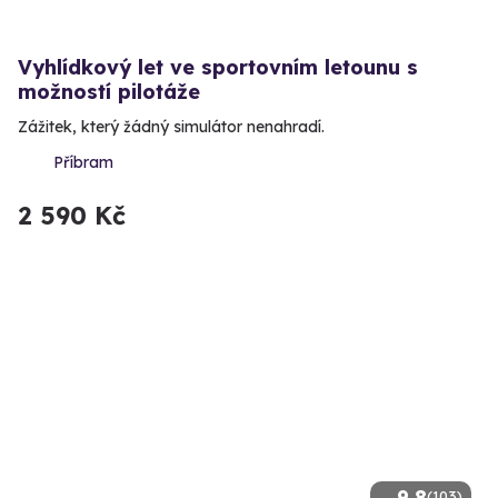
Vyhlídkový let ve sportovním letounu s
možností pilotáže
Zážitek, který žádný simulátor nenahradí.
Příbram
2 590 Kč
9.8
(103)