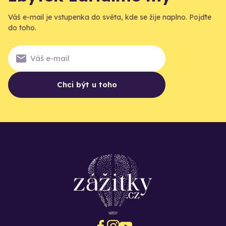
Váš e-mail je vstupenka do světa, kde se žije naplno. Pojďte
do toho.
Chci být u toho