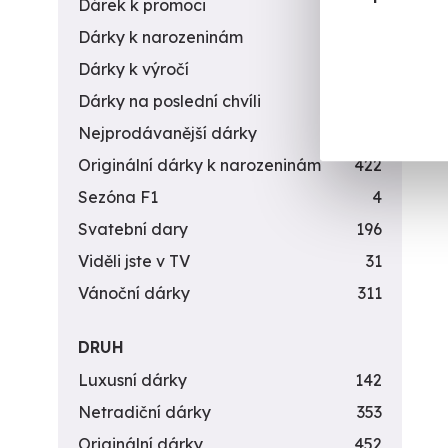
Dárek k promoci
245
Dárky k narozeninám
551
Dárky k výročí
294
Dárky na poslední chvíli
450
Nejprodávanější dárky
56
Originální dárky k narozeninám
422
Sezóna F1
4
Svatební dary
196
Viděli jste v TV
31
Vánoční dárky
311
DRUH
Luxusní dárky
142
Netradiční dárky
353
Originální dárky
452