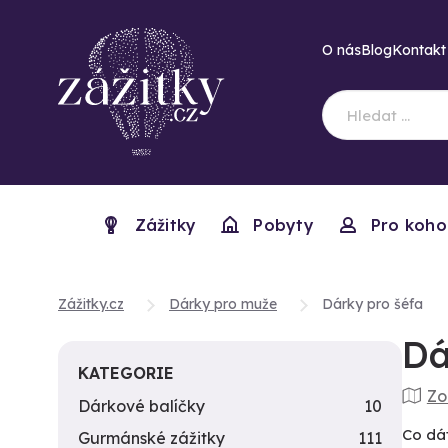
O nás
Blog
Kontakt
Zážitky
Pobyty
Pro koho
Zážitky.cz
Dárky pro muže
Dárky pro šéfa
Dá
KATEGORIE
Zo
Dárkové balíčky
10
Co dát
Gurmánské zážitky
111