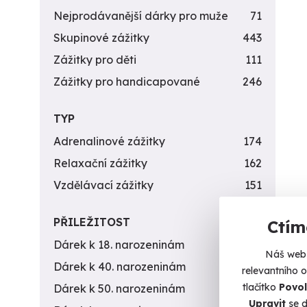
Nejprodávanější dárky pro muže
71
Skupinové zážitky
443
Zážitky pro děti
111
Zážitky pro handicapované
246
TYP
Adrenalinové zážitky
174
Relaxační zážitky
162
Vzdělávací zážitky
151
PŘILEŽITOST
Ctím
Dárek k 18. narozeninám
256
Náš web 
Dárek k 40. narozeninám
453
relevantního 
tlačítko
Povol
Dárek k 50. narozeninám
378
Upravit
se d