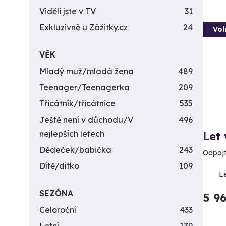
Viděli jste v TV
31
Exkluzivně u Zážitky.cz
24
Vol
VĚK
Mladý muž/mladá žena
489
Teenager/Teenagerka
209
Třicátník/třicátnice
535
Ještě není v důchodu/V
496
nejlepších letech
Let
Dědeček/babička
243
Odpojt
Dítě/dítko
109
Le
SEZÓNA
5 9
Celoroční
433