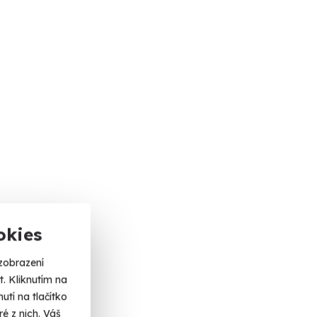
okies
zobrazení
. Kliknutím na
tí na tlačítko
é z nich. Váš