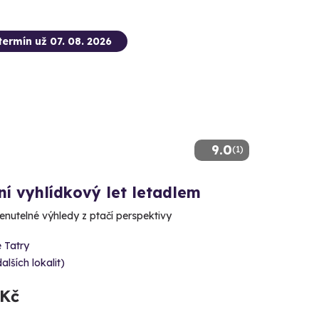
termín už 07. 08. 2026
9.0
(1)
ní vyhlídkový let letadlem
utelné výhledy z ptačí perspektivy
 Tatry
dalších lokalit)
 Kč