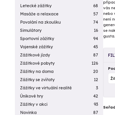
přípa
Letecké zážitky
68
vás n
nebo 
Masáže a relaxace
57
není n
Povolání na zkoušku
74
gener
Simulátory
16
se nak
gusta.
Sportovní zážitky
94
Vojenské zážitky
45
Zážitkové jízdy
87
FI
Zážitkové pobyty
126
Pod
Zážitky na doma
20
Zážitky se zvířaty
12
Zážitky ve virtuální realitě
3
Únikové hry
42
Zážitky v akci
93
Seřad
Novinka
87