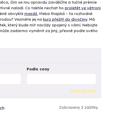
 něco, čím se mu opravdu zavděčíte a tučné prémie
tivně naladí. Co takhle nechat ho
proletět ve větroni
méně obvyklá
masáž
, třeba thajská – ta rozhodně
írodou? Vezměte jej na
kurz přežití do divočiny
. Má
itek, který bude mít navždy spojený s vámi. Nebojte
tek může zadarmo vyměnit za jiný, přesně podle svého
Podle ceny
Zrušit filtrování
Zobrazeny 2 zážitky.
ích