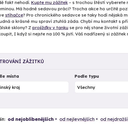
dě fakt nehodí.
Kupte mu zážitek
– s trochou štěstí vyberete
eminou. Má hodně sedavou práci? Trocha akce ho určitě pozi
ve
stíhačce
? Pro chronického sedavce se taky hodí nějaká 
udná a krásně mu spraví ztuhlá záda. Chybí mu kontakt s př
álské sklony? Z
projížďky v tanku
se pro něj stane životní záž
oupit, I když si nejste na 100 % jistí. Váš nadřízený si záži
LTROVÁNÍ ZÁŽITKŮ
le místa
Podle typu
od nejoblíbenějších
od nejlevnějších
od nejdražš
it: