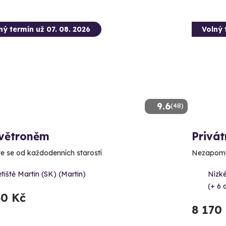
ný termín už 07. 08. 2026
Volný 
9.6
(48)
 větroněm
Privát
e se od každodenních starostí
Nezapomen
tiště Martin (SK) (Martin)
Nízké
(+ 6 
60 Kč
8 170