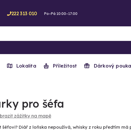
222 313 010
Po–Pá 10:00–17:00
Lokalita
Příležitost
Dárkový pouka
rky pro šéfa
brazit zážitky na mapě
 šéfovi? Diář z loňska nepoužívá, whisky z roku předtím má 