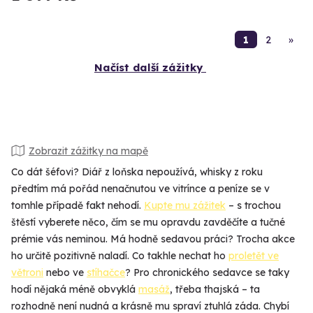
1
2
»
Načíst další zážitky
Zobrazit zážitky na mapě
Co dát šéfovi? Diář z loňska nepoužívá, whisky z roku
předtím má pořád nenačnutou ve vitrínce a peníze se v
tomhle případě fakt nehodí.
Kupte mu zážitek
– s trochou
štěstí vyberete něco, čím se mu opravdu zavděčíte a tučné
prémie vás neminou. Má hodně sedavou práci? Trocha akce
ho určitě pozitivně naladí. Co takhle nechat ho
proletět ve
větroni
nebo ve
stíhačce
? Pro chronického sedavce se taky
hodí nějaká méně obvyklá
masáž
, třeba thajská – ta
rozhodně není nudná a krásně mu spraví ztuhlá záda. Chybí