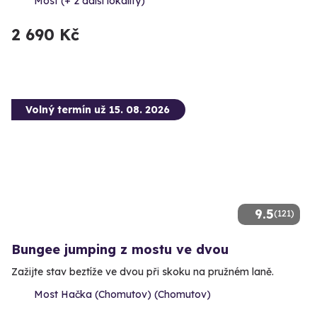
Most (+ 2 další lokality)
2 690 Kč
Volný termín už 15. 08. 2026
9.5
(121)
Bungee jumping z mostu ve dvou
Zažijte stav beztíže ve dvou při skoku na pružném laně.
Most Hačka (Chomutov) (Chomutov)