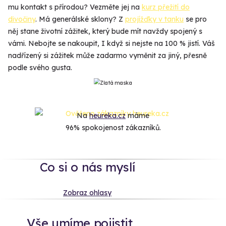
mu kontakt s přírodou? Vezměte jej na
kurz přežití do
divočiny
. Má generálské sklony? Z
projížďky v tanku
se pro
něj stane životní zážitek, který bude mít navždy spojený s
vámi. Nebojte se nakoupit, I když si nejste na 100 % jistí. Váš
nadřízený si zážitek může zadarmo vyměnit za jiný, přesně
podle svého gusta.
Na
heureka.cz
máme
96% spokojenost zákazníků.
Co si o nás myslí
Zobraz ohlasy
Vše umíme pojistit