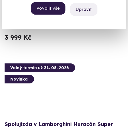
Exkluzivní arzenál. 115 výstřelů. 18 ikonických kousků.
Povolit vše
Upravit
Čepirohy (okres Most)
(+ 28 dalších lokalit)
3 999 Kč
Volný termín už 31. 08. 2026
Novinka
Spolujízda v Lamborghini Huracán Super