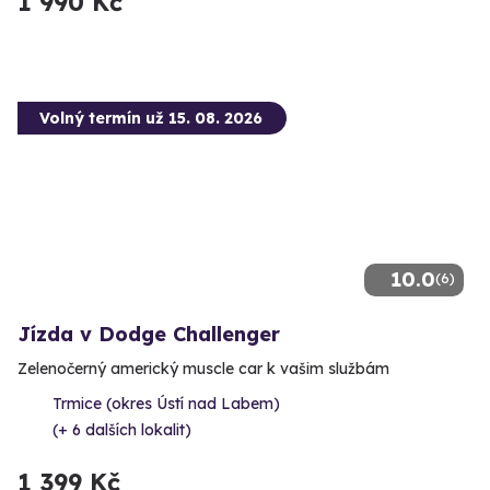
1 990 Kč
Volný termín už 15. 08. 2026
10.0
(6)
Jízda v Dodge Challenger
Zelenočerný americký muscle car k vašim službám
Trmice (okres Ústí nad Labem)
(+ 6 dalších lokalit)
1 399 Kč