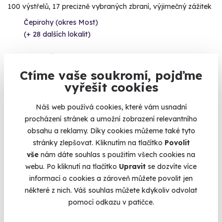
100 výstřelů, 17 precizně vybraných zbraní, výjimečný zážitek
Čepirohy (okres Most)
(+ 28 dalších lokalit)
3 799 Kč
Ctíme vaše soukromí, pojďme
vyřešit cookies
Náš web používá cookies, které vám usnadní
Volný termín už 16. 08. 2026
procházení stránek a umožní zobrazení relevantního
obsahu a reklamy. Díky cookies můžeme také tyto
stránky zlepšovat. Kliknutím na tlačítko
Povolit
vše
nám dáte souhlas s použitím všech cookies na
webu. Po kliknutí na tlačítko
Upravit
se dozvíte více
informací o cookies a zároveň můžete povolit jen
8.0
(1)
některé z nich. Váš souhlas můžete kdykoliv odvolat
pomocí odkazu v patičce.
Zážitková střelba: Luxusní balíček pro
náročné - 18 zbraní