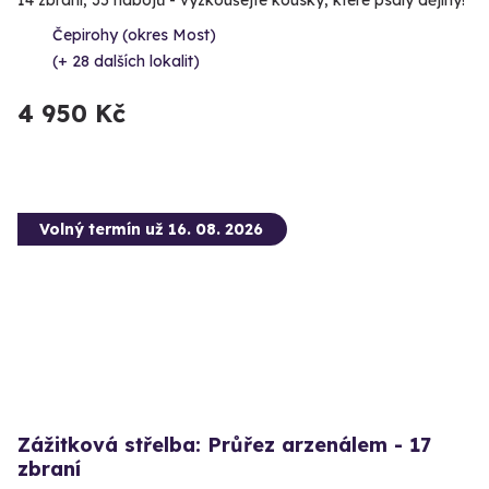
14 zbraní, 35 nábojů - vyzkoušejte kousky, které psaly dějiny!
Čepirohy (okres Most)
(+ 28 dalších lokalit)
4 950 Kč
Volný termín už 16. 08. 2026
Zážitková střelba: Průřez arzenálem - 17
zbraní