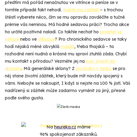
předtím má pořád nenačnutou ve vitrínce a peníze se v
tomhle případě fakt nehodí.
Kupte mu zážitek
– s trochou
štěstí vyberete něco, čím se mu opravdu zavděčíte a tučné
prémie vás neminou. Má hodně sedavou práci? Trocha akce
ho určitě pozitivně naladí. Co takhle nechat ho
proletět ve
větroni
nebo ve
stíhačce
? Pro chronického sedavce se taky
hodí nějaká méně obvyklá
masáž
, třeba thajská – ta
rozhodně není nudná a krásně mu spraví ztuhlá záda. Chybí
mu kontakt s přírodou? Vezměte jej na
kurz přežití do
divočiny
. Má generálské sklony? Z
projížďky v tanku
se pro
něj stane životní zážitek, který bude mít navždy spojený s
vámi. Nebojte se nakoupit, I když si nejste na 100 % jistí. Váš
nadřízený si zážitek může zadarmo vyměnit za jiný, přesně
podle svého gusta.
Na
heureka.cz
máme
96% spokojenost zákazníků.