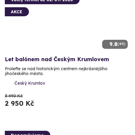
AKCE
9.8
(49)
Let balónem nad Českým Krumlovem
Proleťte se nad historickým centrem nejkrásnějšího
jihočeského města.
Český Krumlov
3 490 Kč
2 950 Kč