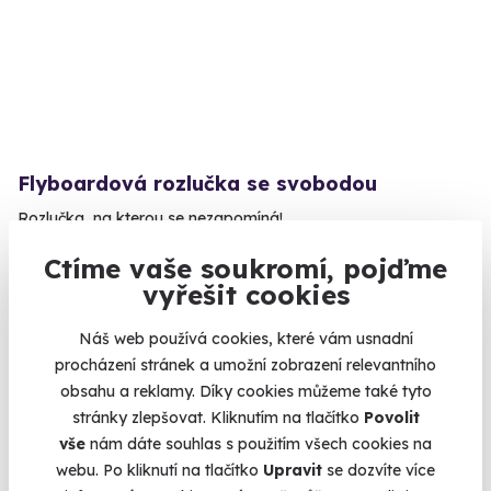
Flyboardová rozlučka se svobodou
Rozlučka, na kterou se nezapomíná!
Lipno (Amenity Resort)
Ctíme vaše soukromí, pojďme
(+ 4 další lokality)
vyřešit cookies
2 999 Kč
Náš web používá cookies, které vám usnadní
procházení stránek a umožní zobrazení relevantního
obsahu a reklamy. Díky cookies můžeme také tyto
stránky zlepšovat. Kliknutím na tlačítko
Povolit
vše
nám dáte souhlas s použitím všech cookies na
Volný termín už 12. 09. 2026
webu. Po kliknutí na tlačítko
Upravit
se dozvíte více