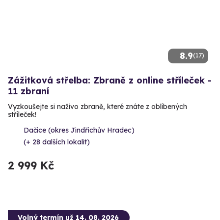
8.9
(17)
Zážitková střelba: Zbraně z online stříleček -
11 zbraní
Vyzkoušejte si naživo zbraně, které znáte z oblíbených
stříleček!
Dačice (okres Jindřichův Hradec)
(+ 28 dalších lokalit)
2 999 Kč
Volný termín už 14. 08. 2026