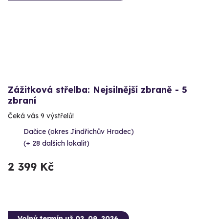
Zážitková střelba: Nejsilnější zbraně - 5
zbraní
Čeká vás 9 výstřelů!
Dačice (okres Jindřichův Hradec)
(+ 28 dalších lokalit)
2 399 Kč
Volný termín už 02. 09. 2026