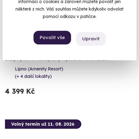
informací o cookies a zároveň můžete povolit jen
některé z nich. Váš souhlas můžete kdykoliv odvolat
pomocí odkazu v patičce.
Povolit vše
Upravit
Škola flyboardingu s videorozborem
Zažijte pocit svobody díky Flyboardovému kurzu!
Lipno (Amenity Resort)
(+ 4 další lokality)
4 399 Kč
Volný termín už 11. 08. 2026