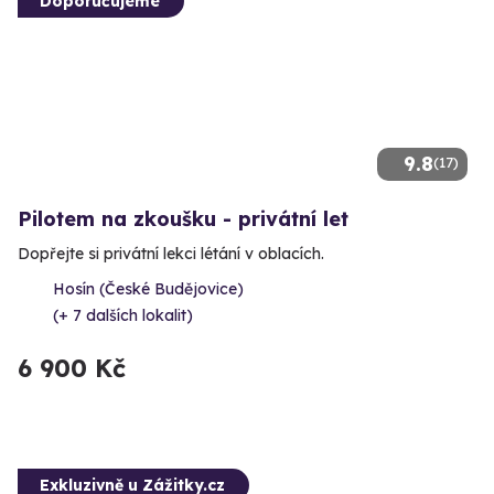
Doporučujeme
9.8
(17)
Pilotem na zkoušku - privátní let
Dopřejte si privátní lekci létání v oblacích.
Hosín (České Budějovice)
(+ 7 dalších lokalit)
6 900 Kč
Exkluzivně u Zážitky.cz