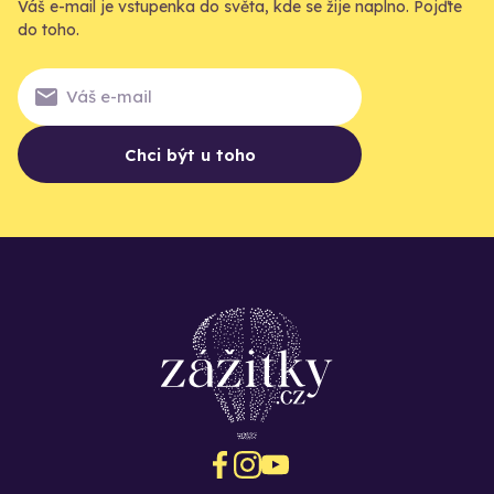
Váš e-mail je vstupenka do světa, kde se žije naplno. Pojďte
do toho.
Chci být u toho