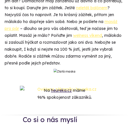
jim dát? Domácnost mají zařízenou už dávno a co potřebují,
to si koupí. Darujte jim zážitek. Ještě
neletěli balónem
?
Nejvyšší čas to napravit. Je to krásný zážitek, přitom jen
málokdo ho dopřeje sám sobě. Nebo je pošlete na
masáž
pro pár
– dlouho se pro vás obětovali, teď je načase jim to
oplatit. Masáž je málo? Pořiďte jim
welness víkend
, málokdo
si zaslouží hýčkat a rozmazlovat jako oni dva. Nebojte se
nakoupit, I když si nejste na 100 % jistí, jestli jste vybrali
dobře. Rodiče si zážitek můžou zdarma vyměnit za jiný,
přesně podle jejich představ.
Na
heureka.cz
máme
96% spokojenost zákazníků.
Co si o nás myslí