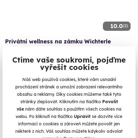
10.0
(2)
Privátní wellness na zámku Wichterle
Luxusní zážitek pro tělo i duši
Ctíme vaše soukromí, pojďme
Slavičín (okres Zlín) (Zlín)
vyřešit cookies
2 690 Kč
Náš web používá cookies, které vám usnadní
procházení stránek a umožní zobrazení relevantního
obsahu a reklamy. Díky cookies můžeme také tyto
stránky zlepšovat. Kliknutím na tlačítko
Povolit
Novinka
vše
nám dáte souhlas s použitím všech cookies na
webu. Po kliknutí na tlačítko
Upravit
se dozvíte více
informací o cookies a zároveň můžete povolit jen
některé z nich. Váš souhlas můžete kdykoliv odvolat