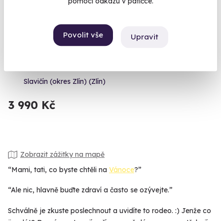
pomocí odkazu v patičce.
7.0
(1)
Povolit vše
Upravit
Den plný relaxace na zámku Wichterle
Zastavte čas uprostřed týdne.
Slavičín (okres Zlín) (Zlín)
3 990 Kč
Zobrazit zážitky na mapě
“Mami, tati, co byste chtěli na
Vánoce
?”
“Ale nic, hlavně buďte zdraví a často se ozývejte.”
Schválně je zkuste poslechnout a uvidíte to rodeo. :) Jenže co