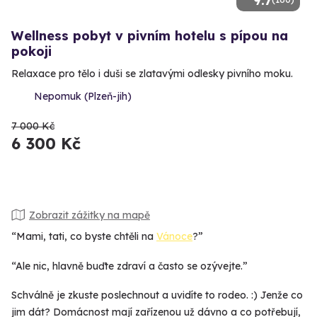
9.7
Wellness pobyt v pivním hotelu s pípou na
pokoji
Relaxace pro tělo i duši se zlatavými odlesky pivního moku.
Nepomuk (Plzeň-jih)
7 000 Kč
6 300 Kč
Zobrazit zážitky na mapě
“Mami, tati, co byste chtěli na
Vánoce
?”
“Ale nic, hlavně buďte zdraví a často se ozývejte.”
Schválně je zkuste poslechnout a uvidíte to rodeo. :) Jenže co
jim dát? Domácnost mají zařízenou už dávno a co potřebují,