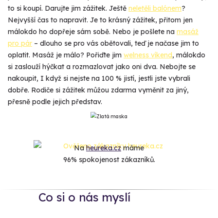
to si koupí. Darujte jim zážitek. Ještě
neletěli balónem
?
Nejvyšší čas to napravit. Je to krásný zážitek, přitom jen
málokdo ho dopřeje sám sobě. Nebo je pošlete na
masáž
pro pár
– dlouho se pro vás obětovali, teď je načase jim to
oplatit. Masáž je málo? Pořiďte jim
welness víkend
, málokdo
si zaslouží hýčkat a rozmazlovat jako oni dva. Nebojte se
nakoupit, I když si nejste na 100 % jistí, jestli jste vybrali
dobře. Rodiče si zážitek můžou zdarma vyměnit za jiný,
přesně podle jejich představ.
Na
heureka.cz
máme
96% spokojenost zákazníků.
Co si o nás myslí