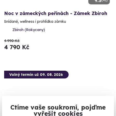
9.5
Noc v zámeckých peřinách - Zámek Zbiroh
Snídaně, wellness i prohlídka zámku
Zbiroh (Rokycany)
4 990 Kč
4 790 Kč
Volný termín už 09. 08. 2026
Ctíme vaše soukromí, pojďme
vyřešit cookies
9.5
(30)