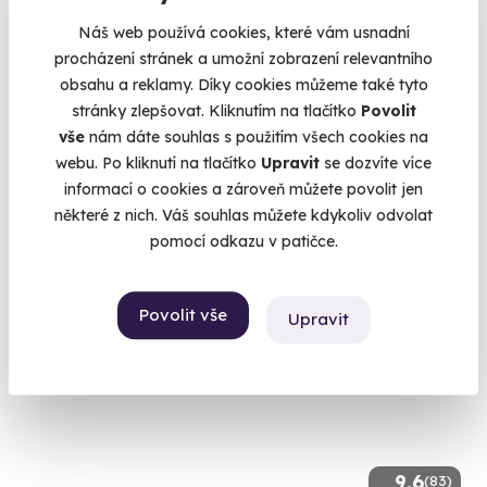
Náš web používá cookies, které vám usnadní
Letní víkendová zámecká romantika s
procházení stránek a umožní zobrazení relevantního
polopenzí a unikátním wellness
obsahu a reklamy. Díky cookies můžeme také tyto
2 noci s polopenzí, wellness i prohlídkou zámku
stránky zlepšovat. Kliknutím na tlačítko
Povolit
Zbiroh (Rokycany)
vše
nám dáte souhlas s použitím všech cookies na
webu. Po kliknutí na tlačítko
Upravit
se dozvíte více
14 650 Kč
informací o cookies a zároveň můžete povolit jen
14 590 Kč
některé z nich. Váš souhlas můžete kdykoliv odvolat
pomocí odkazu v patičce.
Povolit vše
Upravit
9.6
(83)