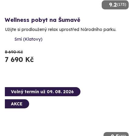
9.2
(173)
Wellness pobyt na Šumavě
Užijte si prodloužený relax uprostřed Národního parku.
Srní (Klatovy)
8 690 Kč
7 690 Kč
Volný termín už 09. 08. 2026
AKCE
(41)