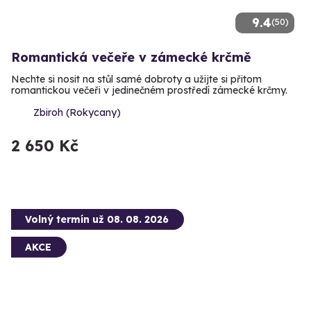
9.4
(50)
Romantická večeře v zámecké krčmě
Nechte si nosit na stůl samé dobroty a užijte si přitom
romantickou večeři v jedinečném prostředí zámecké krčmy.
Zbiroh (Rokycany)
2 650 Kč
Volný termín už 08. 08. 2026
AKCE