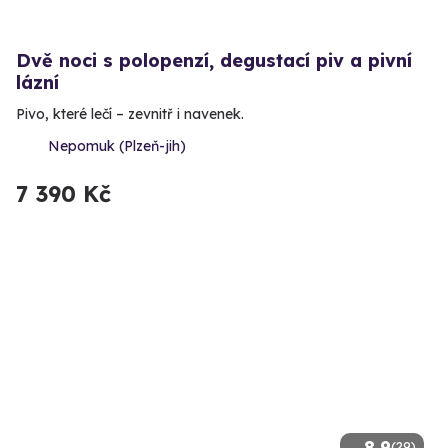
Dvě noci s polopenzí, degustací piv a pivní
lázní
Pivo, které lečí – zevnitř i navenek.
Nepomuk (Plzeň-jih)
7 390 Kč
8.9
(29)