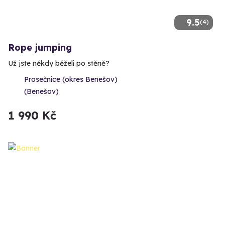
9.5
(4)
Rope jumping
Už jste někdy běželi po stěně?
Prosečnice (okres Benešov)
(Benešov)
1 990 Kč