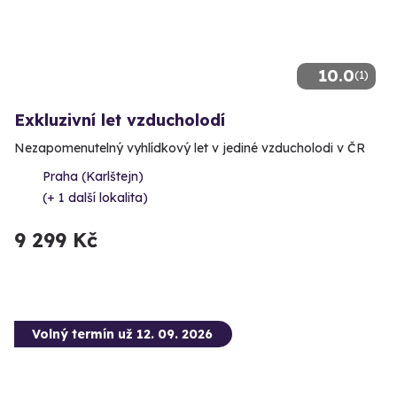
10.0
(1)
Exkluzivní let vzducholodí
Nezapomenutelný vyhlídkový let v jediné vzducholodi v ČR
Praha (Karlštejn)
(+ 1 další lokalita)
9 299 Kč
Volný termín už 12. 09. 2026