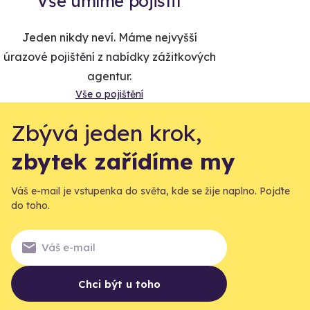
Vše umíme pojistit
Jeden nikdy neví. Máme nejvyšší
úrazové pojištění z nabídky zážitkových
agentur.
Vše o pojištění
Zbývá jeden krok,
zbytek zařídíme my
Váš e-mail je vstupenka do světa, kde se žije naplno. Pojďte
do toho.
Chci být u toho