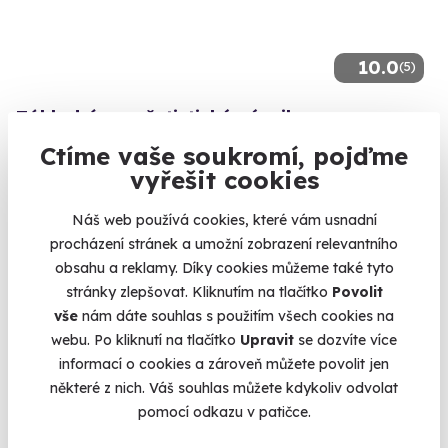
10.0
(5)
Základní parašutistický výcvik
Troufnete si vyskočit sami z letadla?
Ctíme vaše soukromí, pojďme
vyřešit cookies
Kolín (+ 1 další lokalita)
Náš web používá cookies, které vám usnadní
3 971 Kč
procházení stránek a umožní zobrazení relevantního
obsahu a reklamy. Díky cookies můžeme také tyto
stránky zlepšovat. Kliknutím na tlačítko
Povolit
vše
nám dáte souhlas s použitím všech cookies na
Doporučujeme
webu. Po kliknutí na tlačítko
Upravit
se dozvíte více
informací o cookies a zároveň můžete povolit jen
některé z nich. Váš souhlas můžete kdykoliv odvolat
pomocí odkazu v patičce.