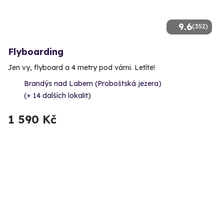
9.6
(352)
Flyboarding
Jen vy, flyboard a 4 metry pod vámi. Letíte!
Brandýs nad Labem (Proboštská jezera)
(+ 14 dalších lokalit)
1 590 Kč