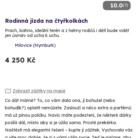
10.0
(7)
Rodinná jízda na čtyřkolkách
Prach, bahno, ideální terén a z helmy rodičů i dětí bude vidět
jen úsměv od ucha k uchu.
Milovice (Nymburk)
4 250 Kč
Zobrazit zážitky na mapě
Co dát mámě? To, co vám dala ona, jí bohužel (nebo
bohudík?) oplatit nemůžete. Zaslouží si něco extra a parfémů
má už plnou poličku. Navíc máte podezření, že některé dárky
posílá dál, místo aby si je užila sama. Prostě prekérka.
Naštěstí má elegantní řešení – kupte jí zážitek. Vychovala vás
a víte moc dobře, že si s vámi užila svoje. Teď je načase, aby