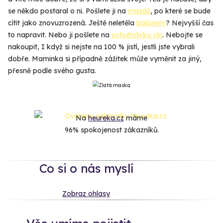
se někdo postaral o ni. Pošlete ji na
masáž
, po které se bude
cítit jako znovuzrozená. Ještě neletěla
balónem
? Nejvyšší čas
to napravit. Nebo ji pošlete na
ochutnávku vín
. Nebojte se
nakoupit, I když si nejste na 100 % jistí, jestli jste vybrali
dobře. Maminka si případně zážitek může vyměnit za jiný,
přesně podle svého gusta.
Na
heureka.cz
máme
96% spokojenost zákazníků.
Co si o nás myslí
Zobraz ohlasy