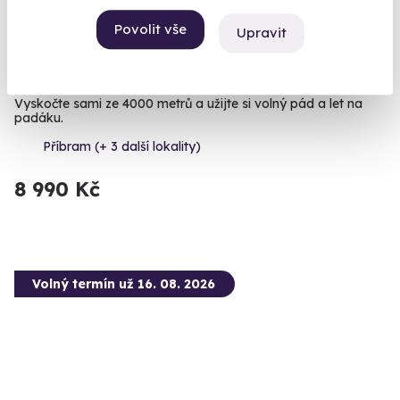
9.7
Povolit vše
(6)
Upravit
Skočte si sami volným pádem
Vyskočte sami ze 4000 metrů a užijte si volný pád a let na
padáku.
Příbram (+ 3 další lokality)
8 990 Kč
Volný termín už 16. 08. 2026