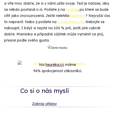
a víte moc dobře, že si s vámi užila svoje. Teď je načase, aby
se někdo postaral o ni. Pošlete ji na
masáž
, po které se bude
cítit jako znovuzrozená. Ještě neletěla
balónem
? Nejvyšší čas
to napravit. Nebo ji pošlete na
ochutnávku vín
. Nebojte se
nakoupit, I když si nejste na 100 % jistí, jestli jste vybrali
dobře. Maminka si případně zážitek může vyměnit za jiný,
přesně podle svého gusta.
Na
heureka.cz
máme
96% spokojenost zákazníků.
Co si o nás myslí
Zobraz ohlasy