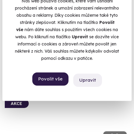
Náš web používá cookies, které vám usnadní
procházení stránek a umožní zobrazení relevantního
9.8
(16)
obsahu a reklamy. Díky cookies můžeme také tyto
stránky zlepšovat. Kliknutím na tlačítko
Povolit
Tandemový paragliding - termický let
vše
nám dáte souhlas s použitím všech cookies na
Prolétněte se na křídle a zažijte omamný pocit volného létání.
webu. Po kliknutí na tlačítko
Upravit
se dozvíte více
informací o cookies a zároveň můžete povolit jen
Beskydy (Frýdek-Místek)
některé z nich. Váš souhlas můžete kdykoliv odvolat
3 199 Kč
pomocí odkazu v patičce.
Povolit vše
Upravit
Volný termín už 24. 08. 2026
AKCE