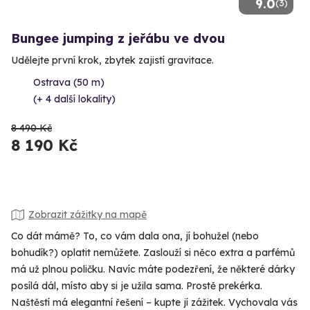
9.0
(3)
Bungee jumping z jeřábu ve dvou
Udělejte první krok, zbytek zajistí gravitace.
Ostrava (50 m)
(+ 4 další lokality)
8 490 Kč
8 190 Kč
Zobrazit zážitky na mapě
Co dát mámě? To, co vám dala ona, jí bohužel (nebo
bohudík?) oplatit nemůžete. Zaslouží si něco extra a parfémů
má už plnou poličku. Navíc máte podezření, že některé dárky
posílá dál, místo aby si je užila sama. Prostě prekérka.
Naštěstí má elegantní řešení – kupte jí zážitek. Vychovala vás