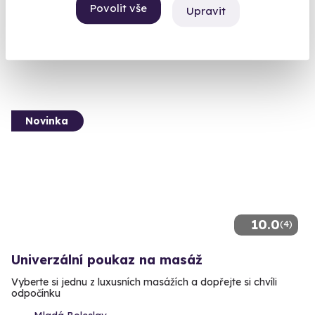
Povolit vše
Upravit
Žďár (Rakovník)
9 900 Kč
Novinka
10.0
(4)
Univerzální poukaz na masáž
Vyberte si jednu z luxusních masážích a dopřejte si chvíli
odpočínku