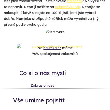
cítit jako znovuzrozená. Ještě neletěla
balónem
? Nejvyšší čas
to napravit. Nebo ji pošlete na
ochutnávku vín
. Nebojte se
nakoupit, I když si nejste na 100 % jistí, jestli jste vybrali
dobře. Maminka si případně zážitek může vyměnit za jiný,
přesně podle svého gusta.
Na
heureka.cz
máme
96% spokojenost zákazníků.
Co si o nás myslí
Zobraz ohlasy
Vše umíme pojistit