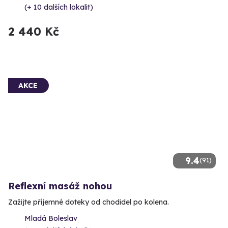
(+ 10 dalších lokalit)
2 440 Kč
AKCE
9.4
(91)
Reflexní masáž nohou
Zažijte příjemné doteky od chodidel po kolena.
Mladá Boleslav