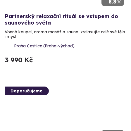
8.8
(6)
Partnerský relaxační rituál se vstupem do
saunového světa
Vonná koupel, aroma masáž a sauna, zrelaxujte celé své tělo
i mysl
Praha Čestlice (Praha-východ)
3 990 Kč
Doporučujeme