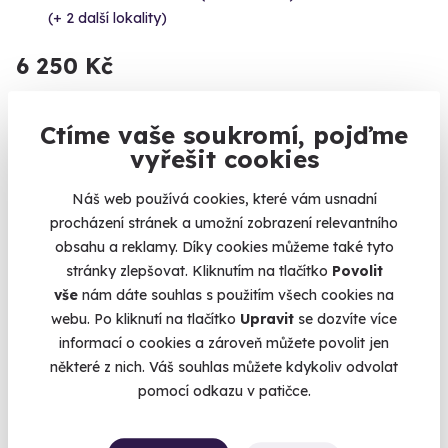
(+ 2 další lokality)
6 250 Kč
Ctíme vaše soukromí, pojďme
vyřešit cookies
Novinka
Náš web používá cookies, které vám usnadní
procházení stránek a umožní zobrazení relevantního
obsahu a reklamy. Díky cookies můžeme také tyto
stránky zlepšovat. Kliknutím na tlačítko
Povolit
vše
nám dáte souhlas s použitím všech cookies na
webu. Po kliknutí na tlačítko
Upravit
se dozvíte více
informací o cookies a zároveň můžete povolit jen
některé z nich. Váš souhlas můžete kdykoliv odvolat
Luxusní pobyt se skotským wellness a večeří
pomocí odkazu v patičce.
Skotská noblesa, elegance a prvky z dob královny Viktorie,
umocněny otevřenými krby, vířivou vanou a finskou saunou s
výhledem na překrásné pastviny.