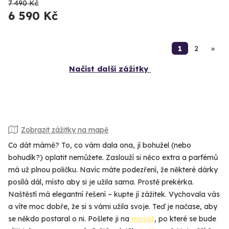
7 490 Kč
6 590 Kč
1
2
»
Načíst další zážitky
Zobrazit zážitky na mapě
Co dát mámě? To, co vám dala ona, jí bohužel (nebo
bohudík?) oplatit nemůžete. Zaslouží si něco extra a parfémů
má už plnou poličku. Navíc máte podezření, že některé dárky
posílá dál, místo aby si je užila sama. Prostě prekérka.
Naštěstí má elegantní řešení – kupte jí zážitek. Vychovala vás
a víte moc dobře, že si s vámi užila svoje. Teď je načase, aby
se někdo postaral o ni. Pošlete ji na
masáž
, po které se bude