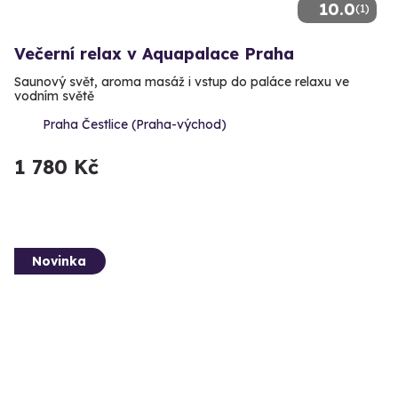
10.0
(1)
Večerní relax v Aquapalace Praha
Saunový svět, aroma masáž i vstup do paláce relaxu ve
vodním světě
Praha Čestlice (Praha-východ)
1 780 Kč
Novinka