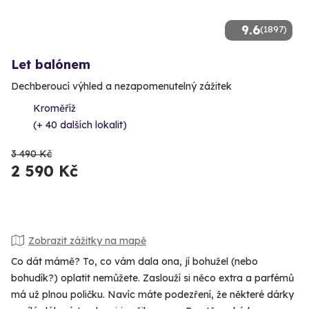
9.6
(1897)
Let balónem
Dechberoucí výhled a nezapomenutelný zážitek
Kroměříž
(+ 40 dalších lokalit)
3 490 Kč
2 590 Kč
Zobrazit zážitky na mapě
Co dát mámě? To, co vám dala ona, jí bohužel (nebo
bohudík?) oplatit nemůžete. Zaslouží si něco extra a parfémů
má už plnou poličku. Navíc máte podezření, že některé dárky