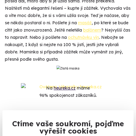
posílá dál, místo aby si je užila sama. Prostě prekérka.
Naštěstí má elegantní řešení – kupte jí zážitek. Vychovala vás
a víte moc dobře, že si s vámi užila svoje. Teď je načase, aby
se někdo postaral o ni. Pošlete ji na
masáž
, po které se bude
cítit jako znovuzrozená. Ještě neletěla
balónem
? Nejvyšší čas
to napravit. Nebo ji pošlete na
ochutnávku vín
. Nebojte se
nakoupit, I když si nejste na 100 % jistí, jestli jste vybrali
dobře. Maminka si případně zážitek může vyměnit za jiný,
přesně podle svého gusta.
Na
heureka.cz
máme
96% spokojenost zákazníků.
Co si o nás myslí
Ctíme vaše soukromí, pojďme
vyřešit cookies
Zobraz ohlasy