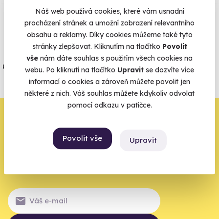
Náš web používá cookies, které vám usnadní
procházení stránek a umožní zobrazení relevantního
Vše umíme pojistit
obsahu a reklamy. Díky cookies můžeme také tyto
stránky zlepšovat. Kliknutím na tlačítko
Povolit
Jeden nikdy neví. Máme nejvyšší
vše
nám dáte souhlas s použitím všech cookies na
úrazové pojištění z nabídky zážitkových
webu. Po kliknutí na tlačítko
Upravit
se dozvíte více
agentur.
informací o cookies a zároveň můžete povolit jen
Vše o pojištění
některé z nich. Váš souhlas můžete kdykoliv odvolat
pomocí odkazu v patičce.
Zbývá jeden krok,
zbytek zařídíme my
Povolit vše
Upravit
Váš e-mail je vstupenka do světa, kde se žije naplno. Pojďte
do toho.