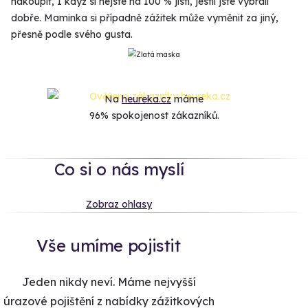
nakoupit, I když si nejste na 100 % jistí, jestli jste vybrali
dobře. Maminka si případně zážitek může vyměnit za jiný,
přesně podle svého gusta.
Na
heureka.cz
máme
96% spokojenost zákazníků.
Co si o nás myslí
Zobraz ohlasy
Vše umíme pojistit
Jeden nikdy neví. Máme nejvyšší
úrazové pojištění z nabídky zážitkových