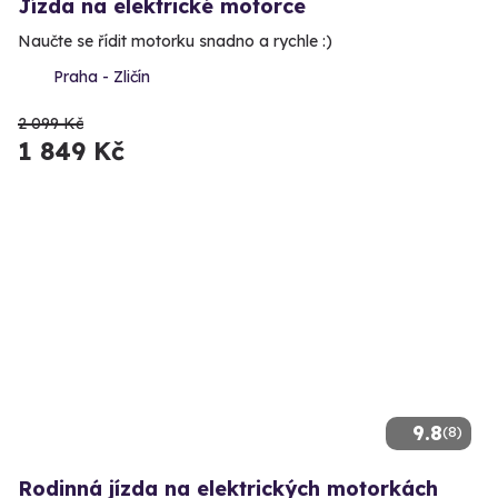
Jízda na elektrické motorce
Naučte se řídit motorku snadno a rychle :)
Praha - Zličín
2 099 Kč
1 849 Kč
9.8
(8)
Rodinná jízda na elektrických motorkách