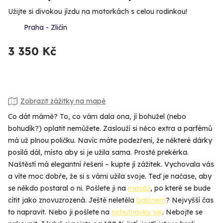
Užijte si divokou jízdu na motorkách s celou rodinkou!
Praha - Zličín
3 350 Kč
Zobrazit zážitky na mapě
Co dát mámě? To, co vám dala ona, jí bohužel (nebo
bohudík?) oplatit nemůžete. Zaslouží si něco extra a parfémů
má už plnou poličku. Navíc máte podezření, že některé dárky
posílá dál, místo aby si je užila sama. Prostě prekérka.
Naštěstí má elegantní řešení – kupte jí zážitek. Vychovala vás
a víte moc dobře, že si s vámi užila svoje. Teď je načase, aby
se někdo postaral o ni. Pošlete ji na
masáž
, po které se bude
cítit jako znovuzrozená. Ještě neletěla
balónem
? Nejvyšší čas
to napravit. Nebo ji pošlete na
ochutnávku vín
. Nebojte se