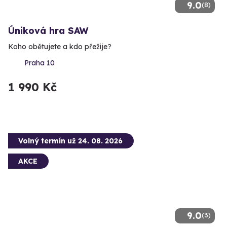
9.0
(8)
Úniková hra SAW
Koho obětujete a kdo přežije?
Praha 10
1 990 Kč
Volný termín už 24. 08. 2026
AKCE
9.0
(3)