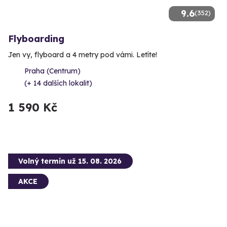
9.6
(352)
Flyboarding
Jen vy, flyboard a 4 metry pod vámi. Letíte!
Praha (Centrum)
(+ 14 dalších lokalit)
1 590 Kč
Volný termín už 15. 08. 2026
AKCE