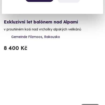
10.0
(3)
Exkluzivní let balónem nad Alpami
v proutěném koši nad vrcholky alpských velikánů
Gemeinde Filzmoos, Rakousko
8 400 Kč