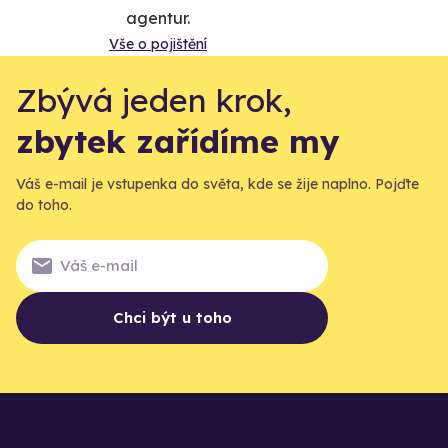
agentur.
Vše o pojištění
Zbývá jeden krok,
zbytek zařídíme my
Váš e-mail je vstupenka do světa, kde se žije naplno. Pojďte
do toho.
Chci být u toho