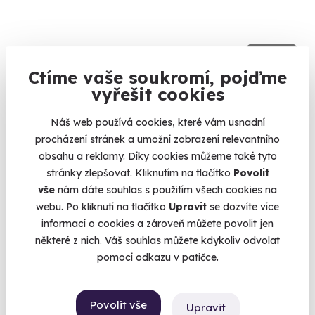
9.2
(5)
Ctíme vaše soukromí, pojďme
Jízda ve Fordu Mustang Dark Horse 5.0 V8
vyřešit cookies
Užijte si americkou automobilovou legendu.
Náš web používá cookies, které vám usnadní
Praha (+ 2 další lokality)
procházení stránek a umožní zobrazení relevantního
obsahu a reklamy. Díky cookies můžeme také tyto
1 550 Kč
stránky zlepšovat. Kliknutím na tlačítko
Povolit
vše
nám dáte souhlas s použitím všech cookies na
webu. Po kliknutí na tlačítko
Upravit
se dozvíte více
informací o cookies a zároveň můžete povolit jen
některé z nich. Váš souhlas můžete kdykoliv odvolat
pomocí odkazu v patičce.
Povolit vše
Upravit