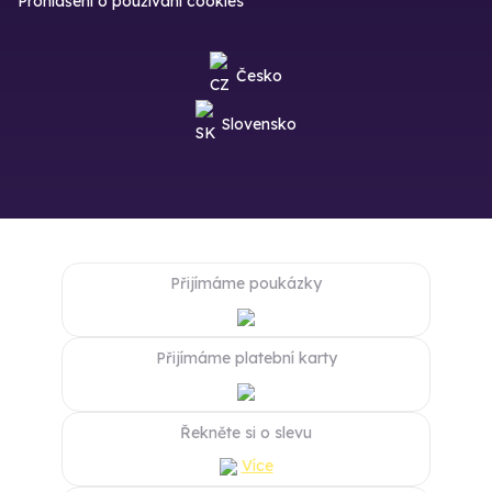
Prohlášení o používání cookies
Česko
Slovensko
Přijímáme poukázky
Přijímáme platební karty
Řekněte si o slevu
Více