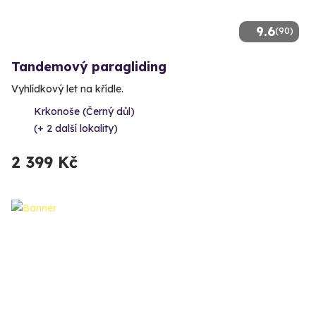
9.6
(90)
Tandemový paragliding
Vyhlídkový let na křídle.
Krkonoše (Černý důl)
(+ 2 další lokality)
2 399 Kč