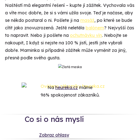
Naštěstí má elegantní řešení – kupte jí zážitek. Vychovala vás
a víte moc dobře, že si s vámi užila svoje. Teď je načase, aby
se někdo postaral o ni. Pošlete ji na
masáž
, po které se bude
cítit jako znovuzrozená. Ještě neletěla
balónem
? Nejvyšší čas
to napravit. Nebo ji pošlete na
ochutnávku vín
. Nebojte se
nakoupit, I když si nejste na 100 % jistí, jestli jste vybrali
dobře. Maminka si případně zážitek může vyměnit za jiný,
přesně podle svého gusta.
Na
heureka.cz
máme
96% spokojenost zákazníků.
Co si o nás myslí
Zobraz ohlasy