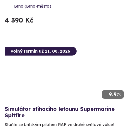
Brno (Brno-město)
4 390 Kč
Volný termín už 11. 08. 2026
9.9
(5)
Simulátor stíhacího letounu Supermarine
Spitfire
Staňte se britským pilotem RAF ve druhé světové válce!