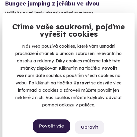
Bungee jumping z jeřábu ve dvou
Udělejte první krok, zbytek zajistí gravitace.
Brno - Líšeň (110 m)
Ctíme vaše soukromí, pojďme
(+ 4 další lokality)
vyřešit cookies
8 490 Kč
Náš web používá cookies, které vám usnadní
8 190 Kč
procházení stránek a umožní zobrazení relevantního
obsahu a reklamy. Díky cookies můžeme také tyto
stránky zlepšovat. Kliknutím na tlačítko
Povolit
vše
nám dáte souhlas s použitím všech cookies na
webu. Po kliknutí na tlačítko
Upravit
se dozvíte více
AKCE
informací o cookies a zároveň můžete povolit jen
některé z nich. Váš souhlas můžete kdykoliv odvolat
pomocí odkazu v patičce.
Povolit vše
Upravit
9.6
(2)