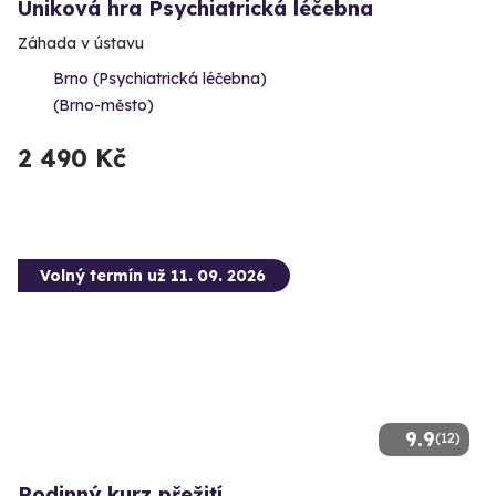
Úniková hra Psychiatrická léčebna
Záhada v ústavu
Brno (Psychiatrická léčebna)
(Brno-město)
2 490 Kč
Volný termín už 11. 09. 2026
9.9
(12)
Rodinný kurz přežití