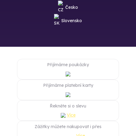
Česko
Slovensko
Přijímáme poukázky
Přijímáme platební karty
Řekněte si o slevu
Více
Zážitky můžete nakupovat i přes
Více