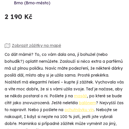
Brno (Brno-město)
2 190 Kč
Zobrazit zážitky na mapě
Co dát mámě? To, co vám dala ona, jí bohužel (nebo
bohudík?) oplatit nemůžete. Zaslouží si něco extra a parfémů
má už plnou poličku. Navíc máte podezření, že některé dárky
posílá dál, místo aby si je užila sama. Prostě prekérka.
Naštěstí má elegantní řešení – kupte jí zážitek. Vychovala vás
a víte moc dobře, že si s vámi užila svoje. Teď je načase, aby
se někdo postaral o ni. Pošlete ji na
masáž
, po které se bude
cítit jako znovuzrozená. Ještě neletěla
balónem
? Nejvyšší čas
to napravit. Nebo ji pošlete na
ochutnávku vín
. Nebojte se
nakoupit, I když si nejste na 100 % jistí, jestli jste vybrali
dobře. Maminka si případně zážitek může vyměnit za jiný,