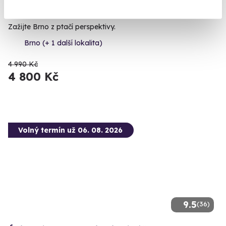
Vyhlídkový let ve vrtulníku nad Brnem
Zažijte Brno z ptačí perspektivy.
Brno (+ 1 další lokalita)
4 990 Kč
4 800 Kč
Volný termín už 06. 08. 2026
9.5
(36)