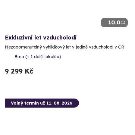
10.0
(1)
Exkluzivní let vzducholodí
Nezapomenutelný vyhlídkový let v jediné vzducholodi v ČR
Brno (+ 1 další lokalita)
9 299 Kč
Volný termín už 11. 08. 2026