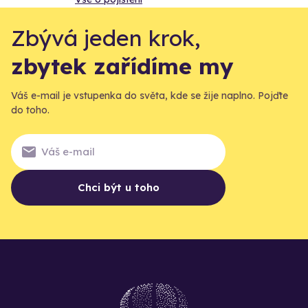
Zbývá jeden krok,
zbytek zařídíme my
Váš e-mail je vstupenka do světa, kde se žije naplno. Pojďte
do toho.
Chci být u toho