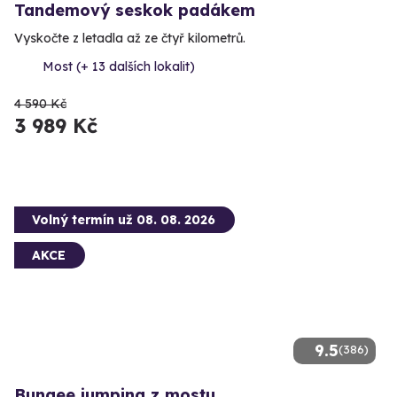
Tandemový seskok padákem
Vyskočte z letadla až ze čtyř kilometrů.
Most (+ 13 dalších lokalit)
4 590 Kč
3 989 Kč
Volný termín už 08. 08. 2026
AKCE
9.5
(386)
Bungee jumping z mostu