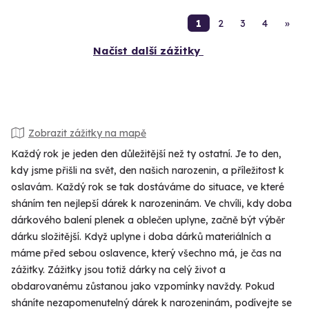
1
2
3
4
»
Načíst další zážitky
Zobrazit zážitky na mapě
Každý rok je jeden den důležitější než ty ostatní. Je to den,
kdy jsme přišli na svět, den našich narozenin, a příležitost k
oslavám. Každý rok se tak dostáváme do situace, ve které
sháním ten nejlepší dárek k narozeninám. Ve chvíli, kdy doba
dárkového balení plenek a oblečen uplyne, začně být výběr
dárku složitější. Když uplyne i doba dárků materiálních a
máme před sebou oslavence, který všechno má, je čas na
zážitky. Zážitky jsou totiž dárky na celý život a
obdarovanému zůstanou jako vzpomínky navždy. Pokud
sháníte nezapomenutelný dárek k narozeninám, podívejte se