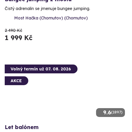
Čistý adrenalin se jmenuje bungee jumping.
Most Hačka (Chomutov) (Chomutov)
2 490 Kč
1 999 Kč
Volný termín už 07. 08. 2026
AKCE
9.6
(1897)
Let balónem