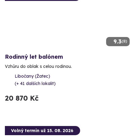
9.3
(8)
Rodinný let balónem
Vzhůru do oblak s celou rodinou.
Libočany (Žatec)
(+ 41 dalších lokalit)
20 870 Kč
Volný termín už 15. 08. 2026