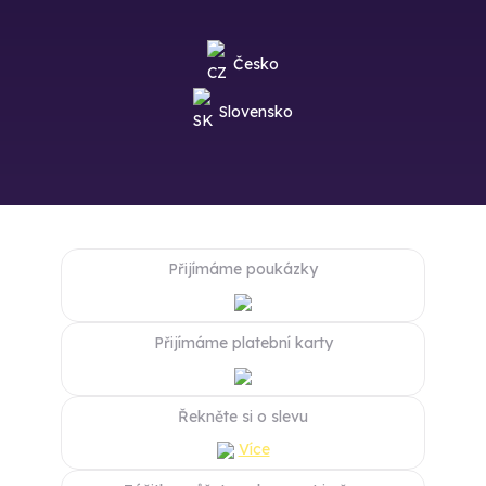
Česko
Slovensko
Přijímáme poukázky
Přijímáme platební karty
Řekněte si o slevu
Více