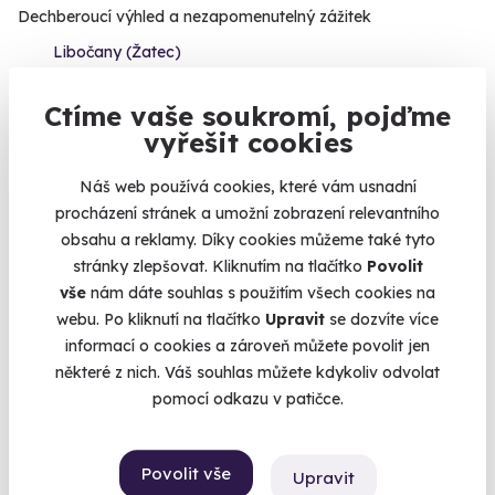
Dechberoucí výhled a nezapomenutelný zážitek
Libočany (Žatec)
(+ 40 dalších lokalit)
Ctíme vaše soukromí, pojďme
3 490 Kč
vyřešit cookies
2 590 Kč
Náš web používá cookies, které vám usnadní
procházení stránek a umožní zobrazení relevantního
obsahu a reklamy. Díky cookies můžeme také tyto
stránky zlepšovat. Kliknutím na tlačítko
Povolit
Volný termín už 07. 08. 2026
vše
nám dáte souhlas s použitím všech cookies na
webu. Po kliknutí na tlačítko
Upravit
se dozvíte více
informací o cookies a zároveň můžete povolit jen
některé z nich. Váš souhlas můžete kdykoliv odvolat
pomocí odkazu v patičce.
9.3
(257)
Povolit vše
Upravit
Škola smyku