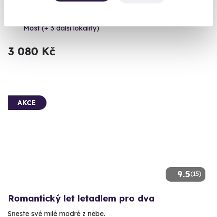
Zažijte školu smyku a dokonale ovládněte svůj vůz.
Most (+ 3 další lokality)
3 080 Kč
AKCE
9.5
(15)
Romantický let letadlem pro dva
Sneste své milé modré z nebe.