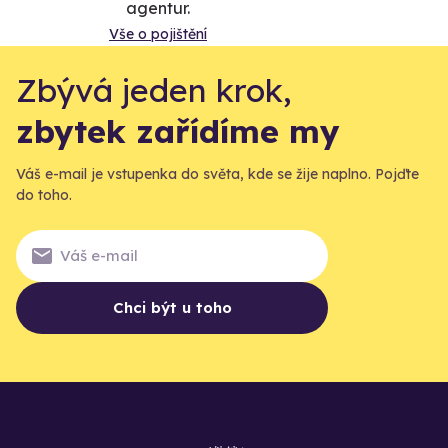
agentur.
Vše o pojištění
Zbývá jeden krok,
zbytek zařídíme my
Váš e-mail je vstupenka do světa, kde se žije naplno. Pojďte
do toho.
Chci být u toho