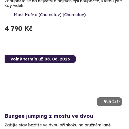
Zhoupněte se na největší a nejrychlejší houpačce, kterou jste
kdy viděli.
Most Hačka (Chomutov) (Chomutov)
4 790 Kč
Volný termín už 08. 08. 2026
9.5
(121)
Bungee jumping z mostu ve dvou
Zažijte stav beztíže ve dvou při skoku na pružném laně.