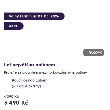
Volný termín už 07. 08. 2026
AKCE
9.6
(46)
Let největším balónem
Proleťte se gigantem mezi horkovzdušnými balóny
Roudnice nad Labem
(+ 3 další lokality)
4 090 Kč
3 490 Kč