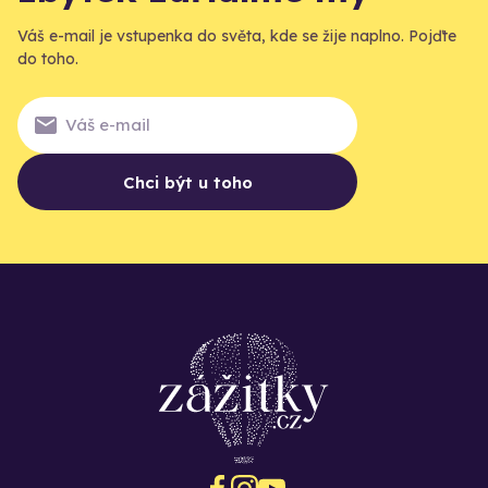
Váš e-mail je vstupenka do světa, kde se žije naplno. Pojďte
do toho.
Chci být u toho