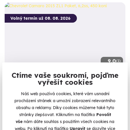
Volný termín už 08. 08. 2026
9.0
(1)
Ctíme vaše soukromí, pojďme
Jízda v Chevrolet Camaro ZL1 Paket
vyřešit cookies
Zlatý americký muscle car jen pro vás
Náš web používá cookies, které vám usnadní
Trmice (okres Ústí nad Labem)
procházení stránek a umožní zobrazení relevantního
(+ 6 dalších lokalit)
obsahu a reklamy. Díky cookies můžeme také tyto
1 399 Kč
stránky zlepšovat. Kliknutím na tlačítko
Povolit
vše
nám dáte souhlas s použitím všech cookies na
webu. Po kliknutí na tlačítko
Upravit
se dozvíte více