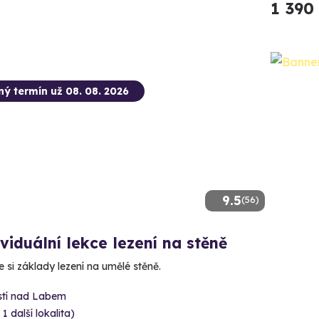
1 390
ný termín už 08. 08. 2026
9.5
(56)
viduální lekce lezení na stěně
e si základy lezení na umělé stěně.
stí nad Labem
 1 další lokalita)