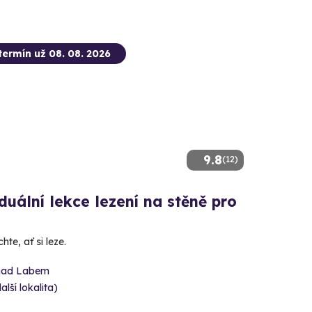
termín už 08. 08. 2026
9.8
(12)
duální lekce lezení na stěně pro
hte, ať si leze.
 nad Labem
alší lokalita)