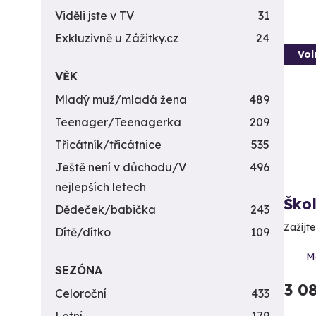
Viděli jste v TV
31
Exkluzivně u Zážitky.cz
24
Vol
VĚK
Mladý muž/mladá žena
489
Teenager/Teenagerka
209
Třicátník/třicátnice
535
Ještě není v důchodu/V
496
nejlepších letech
Ško
Dědeček/babička
243
Zažijt
Dítě/dítko
109
Mo
SEZÓNA
3 0
Celoroční
433