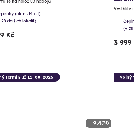
vte se na nálož 80 nábojů.
Vystřílíte
epirohy (okres Most)
 28 dalších lokalit)
Čepir
(+ 28
99 Kč
3 999
ný termín už 11. 08. 2026
Volný 
9.4
(74)