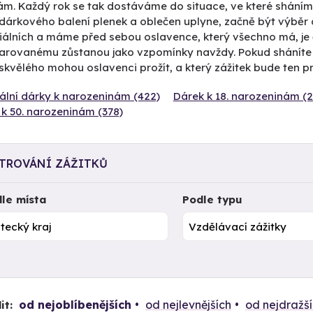
m. Každý rok se tak dostáváme do situace, ve které sháním t
árkového balení plenek a oblečen uplyne, začně být výběr dá
álních a máme před sebou oslavence, který všechno má, je čas
arovanému zůstanou jako vzpomínky navždy. Pokud sháníte
skvělého mohou oslavenci prožít, a který zážitek bude ten pr
ální dárky k narozeninám (422)
Dárek k 18. narozeninám (2
k 50. narozeninám (378)
LTROVÁNÍ ZÁŽITKŮ
le místa
Podle typu
od nejoblíbenějších
od nejlevnějších
od nejdražš
it: