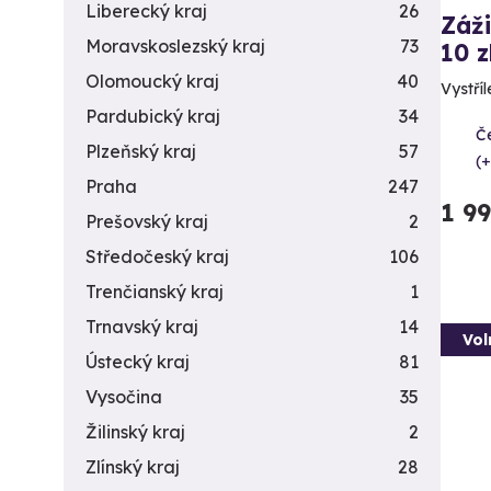
Liberecký kraj
26
Záži
Moravskoslezský kraj
73
10 z
Olomoucký kraj
40
Vystříl
Pardubický kraj
34
Č
Plzeňský kraj
57
(+
Praha
247
1 9
Prešovský kraj
2
Středočeský kraj
106
Trenčianský kraj
1
Trnavský kraj
14
Vol
Ústecký kraj
81
Vysočina
35
Žilinský kraj
2
Zlínský kraj
28