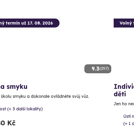
ný termín už 17. 08. 2026
Volný 
9.3
(257)
la smyku
Indivi
děti
e školu smyku a dokonale ovládněte svůj vůz.
Jen ho nec
st (+ 3 další lokality)
Ústí
80 Kč
(+ 1 d