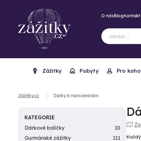
O nás
Blog
Kontakt
Zážitky
Pobyty
Pro koho
Zážitky.cz
Dárky k narozeninám
Dá
KATEGORIE
Zo
Dárkové balíčky
10
Každý 
Gurmánské zážitky
111