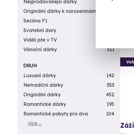
Nejprodávanější dárky
56
Č
Originální dárky k narozeninám
422
(+
Sezóna F1
4
1 7
Svatební dary
196
Viděli jste v TV
31
Vánoční dárky
311
Vol
DRUH
Luxusní dárky
142
Netradiční dárky
353
Originální dárky
452
Romantické dárky
195
Romantické pobyty pro dva
104
více …
Záži