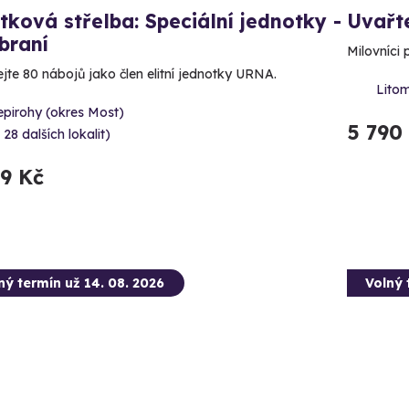
tková střelba: Speciální jednotky -
Uvařte
braní
Milovníci 
ejte 80 nábojů jako člen elitní jednotky URNA.
Litom
epirohy (okres Most)
5 790
 28 dalších lokalit)
99 Kč
ný termín už 14. 08. 2026
Volný 