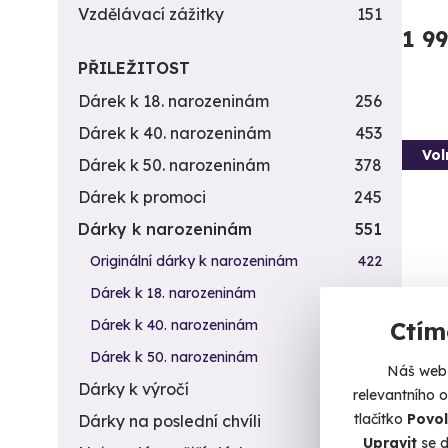
Vzdělávací zážitky
151
1 9
PŘILEŽITOST
Dárek k 18. narozeninám
256
Dárek k 40. narozeninám
453
Vol
Dárek k 50. narozeninám
378
Dárek k promoci
245
Dárky k narozeninám
551
Originální dárky k narozeninám
422
Dárek k 18. narozeninám
256
Dárek k 40. narozeninám
453
Ctím
Dárek k 50. narozeninám
378
Záži
Náš web 
Dárky k výročí
294
zbra
relevantního 
tlačítko
Povol
Dárky na poslední chvíli
450
Vystříl
Upravit
se d