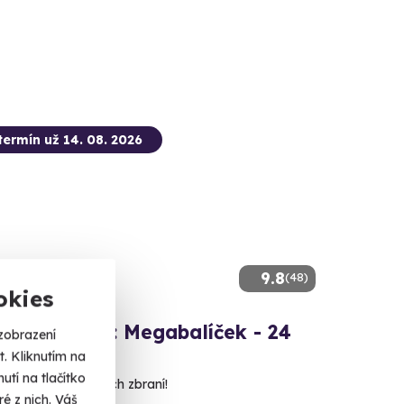
termín už 14. 08. 2026
9.8
(48)
okies
ová střelba: Megabalíček - 24
zobrazení
. Kliknutím na
tí na tlačítko
 nábojů z 24 různých zbraní!
é z nich. Váš