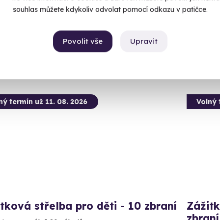
souhlas můžete kdykoliv odvolat pomocí odkazu v patičce.
epirohy (okres Most)
Čepir
 27 dalších lokalit)
(+ 28
Povolit vše
Upravit
99 Kč
4 999
ný termín už 11. 08. 2026
Volný 
tková střelba pro děti - 10 zbraní
Zážitk
zbraní