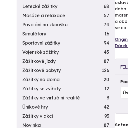
oslavá
Letecké zážitky
68
doba d
materi
Masáže a relaxace
57
a obd
Povolání na zkoušku
74
se co 
Simulátory
16
Origin
Sportovní zážitky
94
Dárek 
Vojenské zážitky
45
Zážitkové jízdy
87
FI
Zážitkové pobyty
126
Zážitky na doma
20
Pod
Zážitky se zvířaty
12
Zážitky ve virtuální realitě
3
Únikové hry
42
Zážitky v akci
93
Seřad
Novinka
87