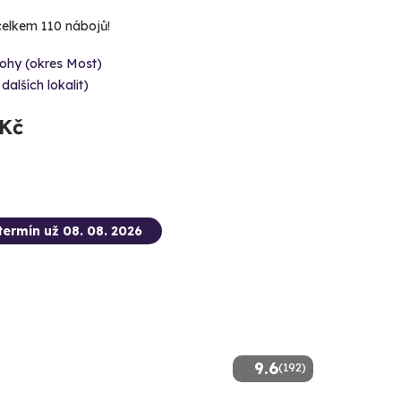
 celkem 110 nábojů!
ohy (okres Most)
 dalších lokalit)
 Kč
termín už 08. 08. 2026
9.6
(192)