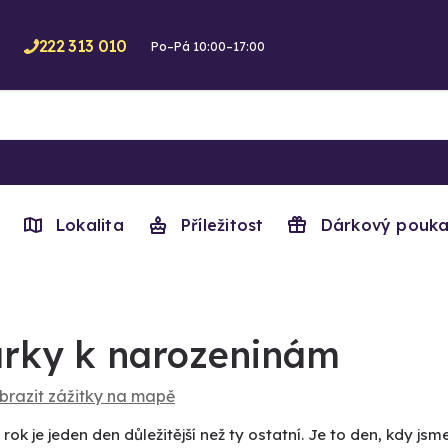
222 313 010
Po–Pá 10:00–17:00
Lokalita
Příležitost
Dárkový pouka
rky k narozeninám
brazit zážitky na mapě
rok je jeden den důležitější než ty ostatní. Je to den, kdy jsme