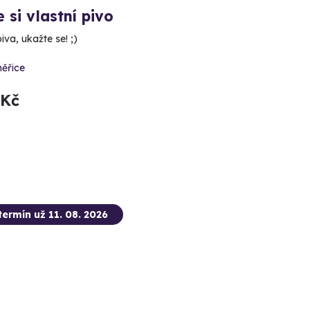
 si vlastní pivo
piva, ukažte se! ;)
ěřice
 Kč
termín už 11. 08. 2026