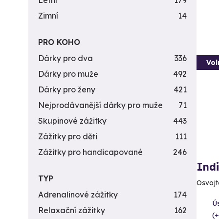
Letní
179
Zimní
14
PRO KOHO
Dárky pro dva
336
Vol
Dárky pro muže
492
Dárky pro ženy
421
Nejprodávanější dárky pro muže
71
Skupinové zážitky
443
Zážitky pro děti
111
Zážitky pro handicapované
246
Indi
TYP
Osvojt
Adrenalinové zážitky
174
Ú
Relaxační zážitky
162
(+