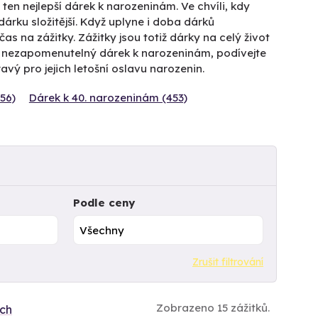
en nejlepší dárek k narozeninám. Ve chvíli, kdy
rku složitější. Když uplyne i doba dárků
 na zážitky. Zážitky jsou totiž dárky na celý život
 nezapomenutelný dárek k narozeninám, podívejte
avý pro jejich letošní oslavu narozenin.
56)
Dárek k 40. narozeninám (453)
Podle ceny
Zrušit filtrování
Zobrazeno 15 zážitků.
ích