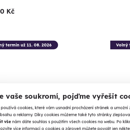
90 Kč
ný termín už 11. 08. 2026
Volný 
9.6
(5)
e vaše soukromí, pojďme vyřešit co
tková střelba: Malorážky - 9
Zážitk
používá cookies, které vám usnadní procházení stránek a umožní 
ní
zbraní
obsahu a reklamy. Díky cookies můžeme také tyto stránky zlepšovat
it vše
nám dáte souhlas s použitím všech cookies na webu. Po kliknu
íte celkem 72 nábojů!
Nálož 130
ozvíte více informací o cookies a zároveň můžete povolit jen někter