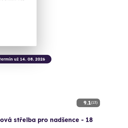
ohy (okres Most)
 dalších lokalit)
 Kč
termín už 14. 08. 2026
9.1
(13)
ová střelba pro nadšence - 18