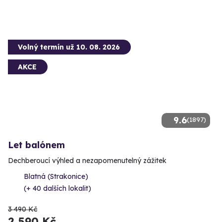
Volný termín už 10. 08. 2026
AKCE
9.6
(1897)
Let balónem
Dechberoucí výhled a nezapomenutelný zážitek
Blatná (Strakonice)
(+ 40 dalších lokalit)
3 490 Kč
2 590 Kč