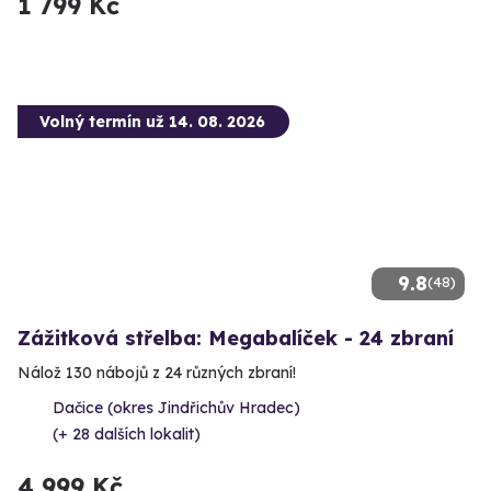
1 799 Kč
Volný termín už 14. 08. 2026
9.8
(48)
Zážitková střelba: Megabalíček - 24 zbraní
Nálož 130 nábojů z 24 různých zbraní!
Dačice (okres Jindřichův Hradec)
(+ 28 dalších lokalit)
4 999 Kč