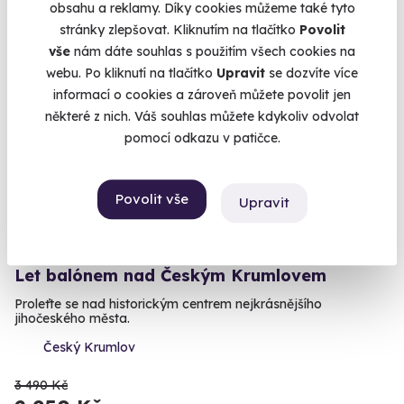
14 490 Kč
obsahu a reklamy. Díky cookies můžeme také tyto
stránky zlepšovat. Kliknutím na tlačítko
Povolit
vše
nám dáte souhlas s použitím všech cookies na
webu. Po kliknutí na tlačítko
Upravit
se dozvíte více
informací o cookies a zároveň můžete povolit jen
Volný termín už 02. 09. 2026
některé z nich. Váš souhlas můžete kdykoliv odvolat
AKCE
pomocí odkazu v patičce.
Povolit vše
Upravit
9.8
(49)
Let balónem nad Českým Krumlovem
Proleťte se nad historickým centrem nejkrásnějšího
jihočeského města.
Český Krumlov
3 490 Kč