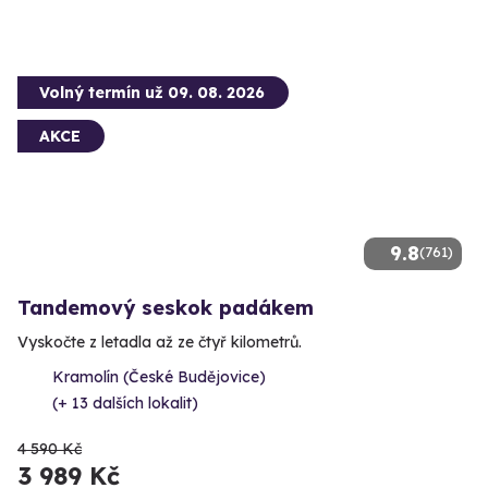
Volný termín už 09. 08. 2026
AKCE
9.8
(761)
Tandemový seskok padákem
Vyskočte z letadla až ze čtyř kilometrů.
Kramolín (České Budějovice)
(+ 13 dalších lokalit)
4 590 Kč
3 989 Kč