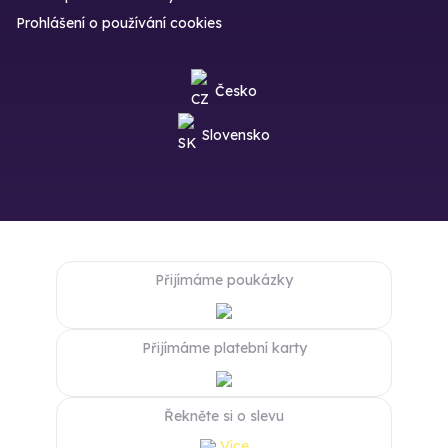
Prohlášení o používání cookies
Česko
Slovensko
Přijímáme poukázky
Přijímáme platební karty
Řekněte si o slevu
Více