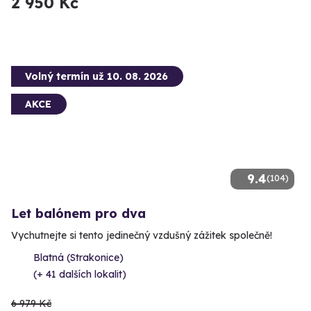
2 950 Kč
Volný termín už 10. 08. 2026
AKCE
9.4
(104)
Let balónem pro dva
Vychutnejte si tento jedinečný vzdušný zážitek společně!
Blatná (Strakonice)
(+ 41 dalších lokalit)
6 979 Kč