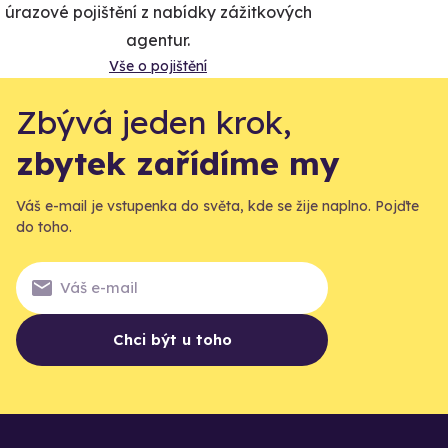
úrazové pojištění z nabídky zážitkových
agentur.
Vše o pojištění
Zbývá jeden krok,
zbytek zařídíme my
Váš e-mail je vstupenka do světa, kde se žije naplno. Pojďte
do toho.
Chci být u toho