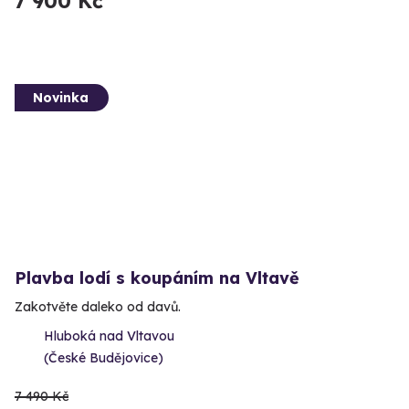
7 900 Kč
Novinka
Plavba lodí s koupáním na Vltavě
Zakotvěte daleko od davů.
Hluboká nad Vltavou
(České Budějovice)
7 490 Kč