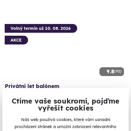
Volný termín už 10. 08. 2026
AKCE
9.8
(92)
Privátní let balónem
Let balónem jen pro vás a vaše blízké.
Ctíme vaše soukromí, pojďme
Blatná (Strakonice)
vyřešit cookies
(+ 41 dalších lokalit)
Náš web používá cookies, které vám usnadní
16 870 Kč
procházení stránek a umožní zobrazení relevantního