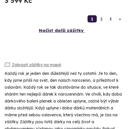
3 599 Kč
1
2
3
»
Načíst další zážitky
Zobrazit zážitky na mapě
Každý rok je jeden den důležitější než ty ostatní. Je to den,
kdy jsme přišli na svět, den našich narozenin, a příležitost k
oslavám. Každý rok se tak dostáváme do situace, ve které
sháním ten nejlepší dárek k narozeninám. Ve chvíli, kdy doba
dárkového balení plenek a oblečen uplyne, začně být výběr
dárku složitější. Když uplyne i doba dárků materiálních a
máme před sebou oslavence, který všechno má, je čas na
zážitky. Zážitky jsou totiž dárky na celý život a
obdarovanému zůstanou jako vzpomínky navždy. Pokud