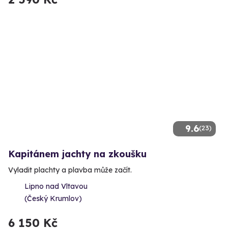
9.6
(23)
Kapitánem jachty na zkoušku
Vyladit plachty a plavba může začít.
Lipno nad Vltavou
(Český Krumlov)
6 150 Kč