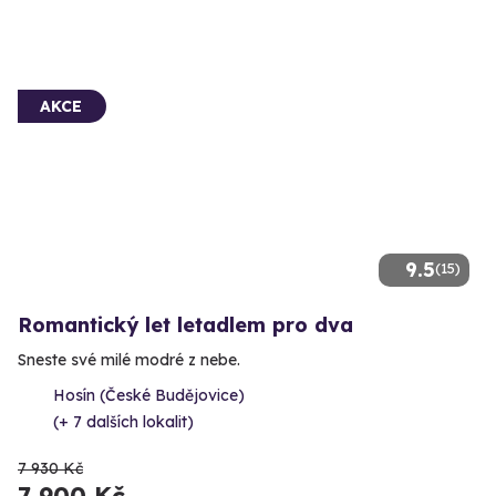
AKCE
9.5
(15)
Romantický let letadlem pro dva
Sneste své milé modré z nebe.
Hosín (České Budějovice)
(+ 7 dalších lokalit)
7 930 Kč