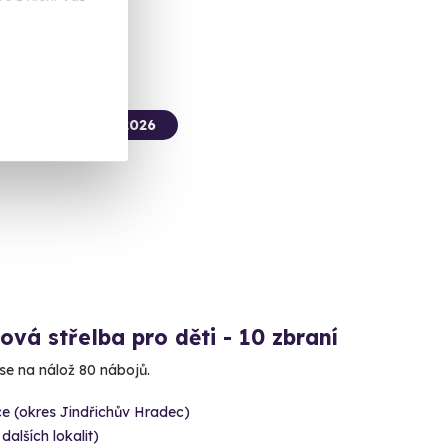
 Kč
termín už 12. 08. 2026
ová střelba pro děti - 10 zbraní
 se na nálož 80 nábojů.
e (okres Jindřichův Hradec)
 dalších lokalit)