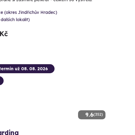
e (okres Jindřichův Hradec)
 dalších lokalit)
 Kč
termín už 08. 08. 2026
9.6
(352)
arding