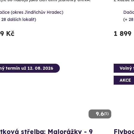
čice (okres Jindřichův Hradec)
Dačic
 28 dalších lokalit)
(+ 28
99 Kč
1 899
ný termín už 12. 08. 2026
Volný 
AKCE
9.6
(5)
tková střelba: Malorážky - 9
Flybo