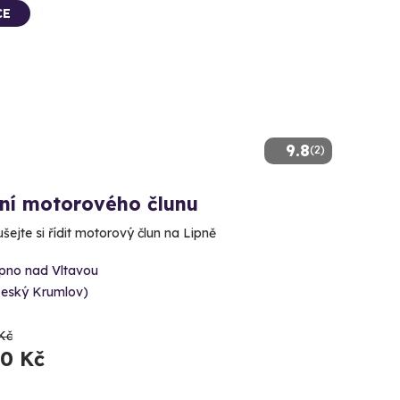
CE
9.8
(2)
ení motorového člunu
šejte si řídit motorový člun na Lipně
ipno nad Vltavou
Český Krumlov)
Kč
90 Kč