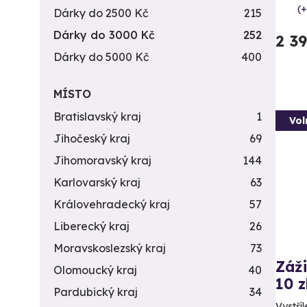
(+
Dárky do 2500 Kč
215
Dárky do 3000 Kč
252
2 3
Dárky do 5000 Kč
400
MÍSTO
Bratislavský kraj
1
Vol
Jihočeský kraj
69
Jihomoravský kraj
144
Karlovarský kraj
63
Královehradecký kraj
57
Liberecký kraj
26
Moravskoslezský kraj
73
Záži
Olomoucký kraj
40
10 z
Pardubický kraj
34
Vystříl