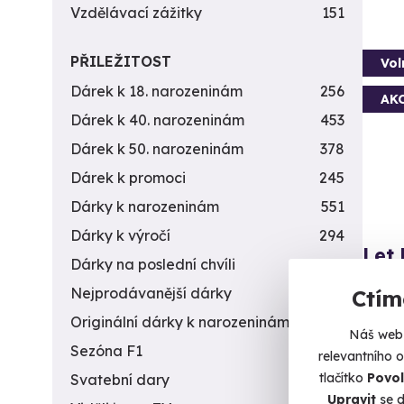
Vzdělávací zážitky
151
PŘILEŽITOST
Vol
Dárek k 18. narozeninám
256
AK
Dárek k 40. narozeninám
453
Dárek k 50. narozeninám
378
Dárek k promoci
245
Dárky k narozeninám
551
Dárky k výročí
294
Let
Dárky na poslední chvíli
450
Proleť
Nejprodávanější dárky
56
Ctím
města.
Originální dárky k narozeninám
422
Náš web 
Č
Sezóna F1
4
relevantního 
tlačítko
Povol
Svatební dary
196
3 490 
Upravit
se d