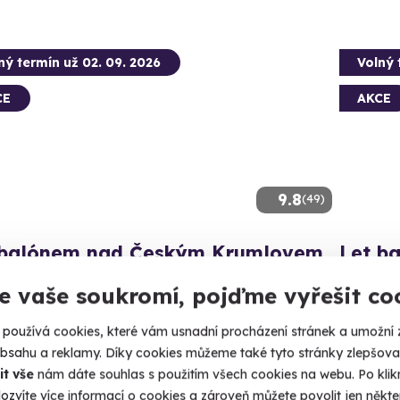
ný termín už 02. 09. 2026
Volný 
CE
AKCE
9.8
(49)
 balónem nad Českým Krumlovem
Let b
te se nad historickým centrem nejkrásnějšího jihočeského
Dechberou
e vaše soukromí, pojďme vyřešit co
Blatn
používá cookies, které vám usnadní procházení stránek a umožní 
eský Krumlov
(+ 40
obsahu a reklamy. Díky cookies můžeme také tyto stránky zlepšovat
it vše
nám dáte souhlas s použitím všech cookies na webu. Po kliknu
Kč
3 490 Kč
ozvíte více informací o cookies a zároveň můžete povolit jen někter