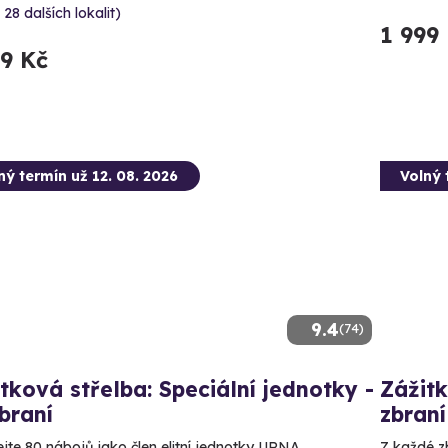
 28 dalších lokalit)
1 999
99 Kč
ný termín už 12. 08. 2026
Volný 
9.4
(74)
tková střelba: Speciální jednotky -
Zážitk
braní
zbraní
ejte 80 nábojů jako člen elitní jednotky URNA.
Z každé zb