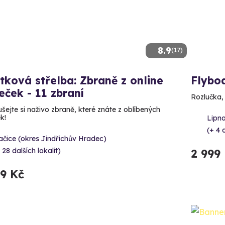
8.9
(17)
tková střelba: Zbraně z online
Flybo
leček - 11 zbraní
Rozlučka,
šejte si naživo zbraně, které znáte z oblíbených
ek!
Lipno
(+ 4 d
čice (okres Jindřichův Hradec)
 28 dalších lokalit)
2 999
99 Kč