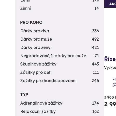
Letní
179
AK
Zimní
14
PRO KOHO
Dárky pro dva
336
Dárky pro muže
492
Dárky pro ženy
421
Nejprodávanější dárky pro muže
71
Říz
Skupinové zážitky
443
Vyzkou
Zážitky pro děti
111
L
Zážitky pro handicapované
246
(
TYP
3 900 
2 9
Adrenalinové zážitky
174
Relaxační zážitky
162