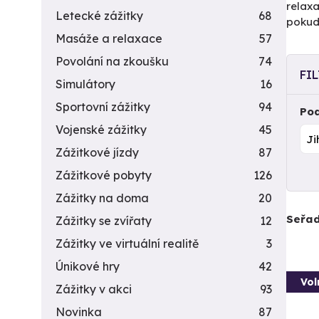
relaxa
Letecké zážitky
68
pokud 
Masáže a relaxace
57
Povolání na zkoušku
74
FI
Simulátory
16
Sportovní zážitky
94
Pod
Vojenské zážitky
45
Zážitkové jízdy
87
Zážitkové pobyty
126
Zážitky na doma
20
Seřad
Zážitky se zvířaty
12
Zážitky ve virtuální realitě
3
Únikové hry
42
Vol
Zážitky v akci
93
Novinka
87