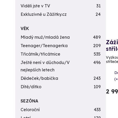
Viděli jste v TV
31
Exkluzivně u Zážitky.cz
24
VĚK
Mladý muž/mladá žena
489
Záži
Teenager/Teenagerka
209
stří
Třicátník/třicátnice
535
Vyzkou
stříleč
Ještě není v důchodu/V
496
nejlepších letech
Da
Dědeček/babička
243
(+
Dítě/dítko
109
2 9
SEZÓNA
Celoroční
433