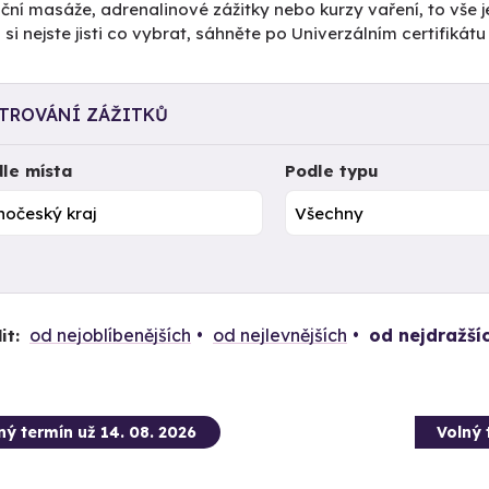
ční masáže, adrenalinové zážitky nebo kurzy vaření, to vše j
si nejste jisti co vybrat, sáhněte po Univerzálním certifiká
LTROVÁNÍ ZÁŽITKŮ
le místa
Podle typu
od nejoblíbenějších
od nejlevnějších
od nejdražší
it:
ný termín už 14. 08. 2026
Volný 