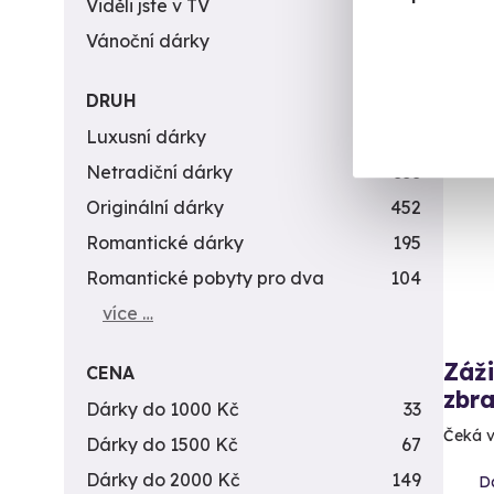
2 9
Viděli jste v TV
31
Vánoční dárky
311
DRUH
Luxusní dárky
142
Vol
Netradiční dárky
353
Originální dárky
452
Romantické dárky
195
Romantické pobyty pro dva
104
více …
Záži
CENA
zbra
Dárky do 1000 Kč
33
Čeká v
Dárky do 1500 Kč
67
Dárky do 2000 Kč
149
Da