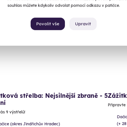
50 Kč
2 590
souhlas můžete kdykoliv odvolat pomocí odkazu v patičce.
Povolit vše
Upravit
ný termín už 11. 08. 2026
Volný 
tková střelba: Nejsilnější zbraně - 5
Zážitk
ní
Připravte
ás 9 výstřelů!
Dačic
(+ 28
čice (okres Jindřichův Hradec)