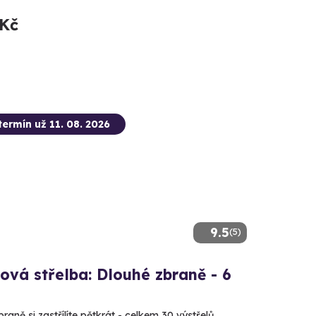
 Kč
termín už 11. 08. 2026
9.5
(5)
ová střelba: Dlouhé zbraně - 6
raně si zastřílíte pětkrát - celkem 30 výstřelů.