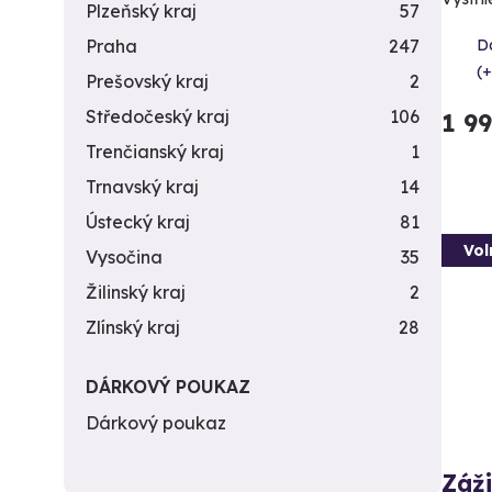
Plzeňský kraj
57
Da
Praha
247
(+
Prešovský kraj
2
Středočeský kraj
106
1 9
Trenčianský kraj
1
Trnavský kraj
14
Ústecký kraj
81
Vol
Vysočina
35
Žilinský kraj
2
Zlínský kraj
28
DÁRKOVÝ POUKAZ
Dárkový poukaz
Záži