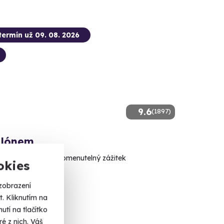
termín už 09. 08. 2026
9.6
(1897)
alónem
cí výhled a nezapomenutelný zážitek
okies
á (Strakonice)
zobrazení
 dalších lokalit)
. Kliknutím na
tí na tlačítko
é z nich. Váš