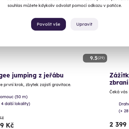
souhlas můžete kdykoliv odvolat pomocí odkazu v patičce.
ný termín už 24. 08. 2026
Volný 
Povolit vše
Upravit
CE
9.5
(29)
gee jumping z jeřábu
Zážitk
zbraní
e první krok, zbytek zajistí gravitace.
Čeká vás 9
lomouc (50 m)
 4 další lokality)
Draha
(+ 28
Kč
2 399
99 Kč