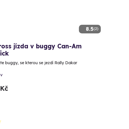
8.5
(2)
ross jízda v buggy Can-Am
ick
te buggy, se kterou se jezdí Rally Dakar
ov
 Kč