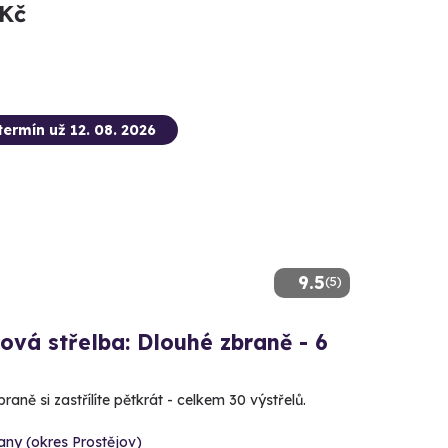
 Kč
termín už 12. 08. 2026
9.5
(5)
ová střelba: Dlouhé zbraně - 6
raně si zastřílíte pětkrát - celkem 30 výstřelů.
ny (okres Prostějov)