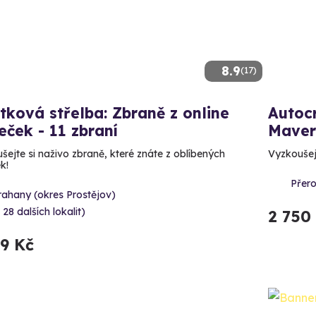
8.9
(17)
tková střelba: Zbraně z online
Autoc
leček - 11 zbraní
Maver
šejte si naživo zbraně, které znáte z oblíbených
Vyzkoušej
ek!
Přer
rahany (okres Prostějov)
 28 dalších lokalit)
2 750
99 Kč