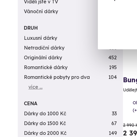
Viděli jste v TV
31
Vánoční dárky
311
Vol
AK
DRUH
Luxusní dárky
142
Netradiční dárky
353
Originální dárky
452
Romantické dárky
195
Romantické pobyty pro dva
104
Bun
více …
Udělejt
O
CENA
(+
Dárky do 1000 Kč
33
Dárky do 1500 Kč
67
2 990 
2 3
Dárky do 2000 Kč
149