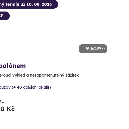
ný termín už 10. 08. 2026
CE
9.6
(1897)
 balónem
roucí výhled a nezapomenutelný zážitek
uzov (+ 40 dalších lokalit)
Kč
90 Kč