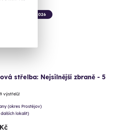
termín už 12. 08. 2026
ová střelba: Nejsilnější zbraně - 5
 výstřelů!
ny (okres Prostějov)
 dalších lokalit)
 Kč