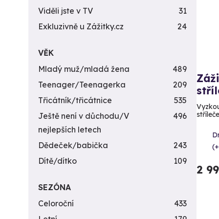
Viděli jste v TV
31
Exkluzivně u Zážitky.cz
24
VĚK
Mladý muž/mladá žena
489
Záži
Teenager/Teenagerka
209
stří
Třicátník/třicátnice
535
Vyzkou
stříleč
Ještě není v důchodu/V
496
nejlepších letech
D
Dědeček/babička
243
(+
Dítě/dítko
109
2 9
SEZÓNA
Celoroční
433