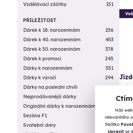
Vzdělávací zážitky
151
Vol
PŘILEŽITOST
Dárek k 18. narozeninám
256
Dárek k 40. narozeninám
453
Dárek k 50. narozeninám
378
Dárek k promoci
245
Dárky k narozeninám
551
Jízd
Dárky k výročí
294
Vyzkou
Dárky na poslední chvíli
450
Nejprodávanější dárky
56
Ctím
Př
Originální dárky k narozeninám
422
Náš web 
2 4
Sezóna F1
4
relevantního 
tlačítko
Povol
Svatební dary
196
Upravit
se d