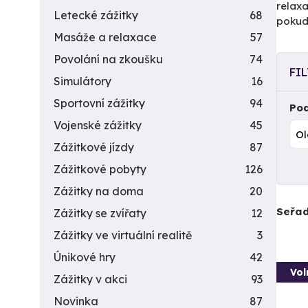
relaxa
Letecké zážitky
68
pokud 
Masáže a relaxace
57
Povolání na zkoušku
74
FI
Simulátory
16
Sportovní zážitky
94
Pod
Vojenské zážitky
45
Zážitkové jízdy
87
Zážitkové pobyty
126
Zážitky na doma
20
Seřad
Zážitky se zvířaty
12
Zážitky ve virtuální realitě
3
Únikové hry
42
Vol
Zážitky v akci
93
Novinka
87