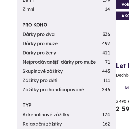
Letní
179
Vol
Zimní
14
AK
PRO KOHO
Dárky pro dva
336
Dárky pro muže
492
Dárky pro ženy
421
Nejprodávanější dárky pro muže
71
Let
Skupinové zážitky
443
Dechbe
Zážitky pro děti
111
Bo
Zážitky pro handicapované
246
3 490 
TYP
2 5
Adrenalinové zážitky
174
Relaxační zážitky
162