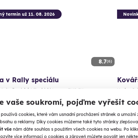
ný termín už 11. 08. 2026
Novin
8.7
(6)
a v Rally speciálu
Kovář
šejte ikonické Mitsubishi Lancer EVO IX
Vyzkoušejt
e vaše soukromí, pojďme vyřešit co
erov (+ 3 další lokality)
Křel
používá cookies, které vám usnadní procházení stránek a umožní 
90 Kč
2 490
obsahu a reklamy. Díky cookies můžeme také tyto stránky zlepšovat
it vše
nám dáte souhlas s použitím všech cookies na webu. Po kliknu
ozvíte více informací o cookies a zároveň můžete povolit jen někter