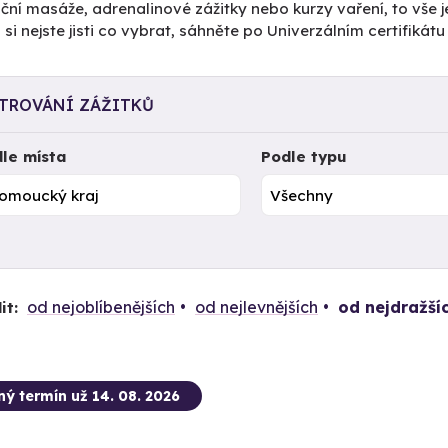
ční masáže, adrenalinové zážitky nebo kurzy vaření, to vše j
si nejste jisti co vybrat, sáhněte po Univerzálním certifiká
LTROVÁNÍ ZÁŽITKŮ
le místa
Podle typu
od nejoblíbenějších
od nejlevnějších
od nejdražší
it:
ný termín už 14. 08. 2026