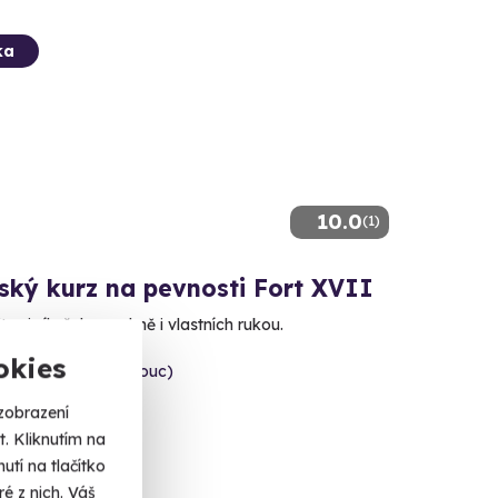
ka
10.0
(1)
ský kurz na pevnosti Fort XVII
e si sílu železa, ohně i vlastních rukou.
okies
ov-Břuchotín (Olomouc)
zobrazení
 Kč
. Kliknutím na
tí na tlačítko
é z nich. Váš