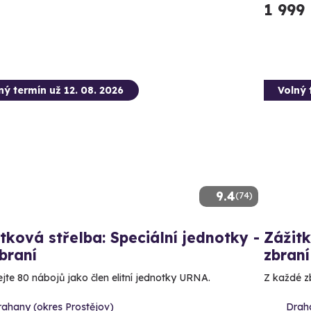
1 999
ný termín už 12. 08. 2026
Volný 
9.4
(74)
tková střelba: Speciální jednotky -
Zážitk
braní
zbraní
ejte 80 nábojů jako člen elitní jednotky URNA.
Z každé zb
rahany (okres Prostějov)
Draha