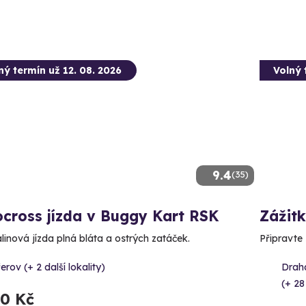
ný termín už 12. 08. 2026
Volný 
9.4
(35)
cross jízda v Buggy Kart RSK
Zážitk
linová jízda plná bláta a ostrých zatáček.
Připravte
erov (+ 2 další lokality)
Draha
(+ 28
90 Kč