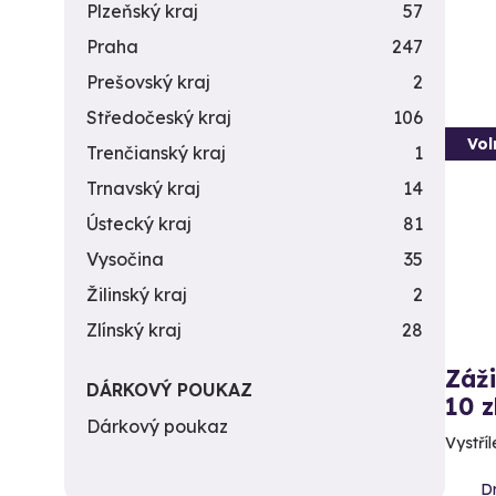
Plzeňský kraj
57
Praha
247
Prešovský kraj
2
Středočeský kraj
106
Vol
Trenčianský kraj
1
Trnavský kraj
14
Ústecký kraj
81
Vysočina
35
Žilinský kraj
2
Zlínský kraj
28
Záži
DÁRKOVÝ POUKAZ
10 z
Dárkový poukaz
Vystříl
D