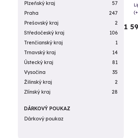
Plzeňský kraj
57
L
(+
Praha
247
Prešovský kraj
2
1 5
Středočeský kraj
106
Trenčianský kraj
1
Trnavský kraj
14
Ústecký kraj
81
Vysočina
35
Žilinský kraj
2
Zlínský kraj
28
DÁRKOVÝ POUKAZ
Dárkový poukaz