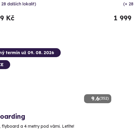
 28 dalších lokalit)
(+ 28
99 Kč
1 999
ný termín už 09. 08. 2026
CE
9.6
(352)
boarding
, flyboard a 4 metry pod vámi. Letíte!