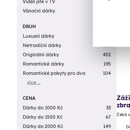
2 9
Viděli jste v TV
31
Vánoční dárky
311
DRUH
Luxusní dárky
142
Vol
Netradiční dárky
353
Originální dárky
452
Romantické dárky
195
Romantické pobyty pro dva
104
více …
Záži
CENA
zbra
Dárky do 1000 Kč
33
Čeká v
Dárky do 1500 Kč
67
Dárky do 2000 Kč
149
Da