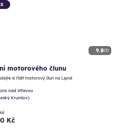
CE
9.8
(2)
ení motorového člunu
šejte si řídit motorový člun na Lipně
ipno nad Vltavou
Český Krumlov)
Kč
90 Kč