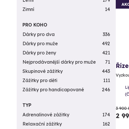
Letní
179
AK
Zimní
14
PRO KOHO
Dárky pro dva
336
Dárky pro muže
492
Dárky pro ženy
421
Nejprodávanější dárky pro muže
71
Říz
Skupinové zážitky
443
Vyzkou
Zážitky pro děti
111
L
Zážitky pro handicapované
246
(
TYP
3 900 
2 9
Adrenalinové zážitky
174
Relaxační zážitky
162