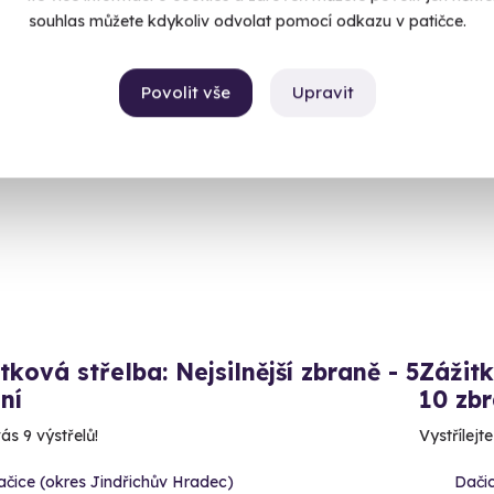
50 Kč
2 590
souhlas můžete kdykoliv odvolat pomocí odkazu v patičce.
Povolit vše
Upravit
ný termín už 12. 08. 2026
Volný 
tková střelba: Nejsilnější zbraně - 5
Zážitk
ní
10 zbr
ás 9 výstřelů!
Vystřílejt
čice (okres Jindřichův Hradec)
Dačic