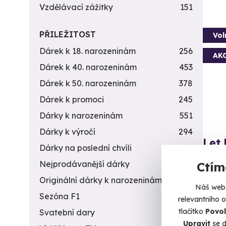
Vzdělávací zážitky
151
PŘILEŽITOST
Vol
Dárek k 18. narozeninám
256
AK
Dárek k 40. narozeninám
453
Dárek k 50. narozeninám
378
Dárek k promoci
245
Dárky k narozeninám
551
Dárky k výročí
294
Let
Dárky na poslední chvíli
450
Proleť
Nejprodávanější dárky
56
Ctím
města.
Originální dárky k narozeninám
422
Náš web 
Č
Sezóna F1
4
relevantního 
tlačítko
Povol
Svatební dary
196
3 490 
Upravit
se d