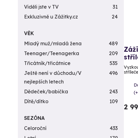
Viděli jste v TV
31
Exkluzivně u Zážitky.cz
24
VĚK
Mladý muž/mladá žena
489
Záži
Teenager/Teenagerka
209
stří
Třicátník/třicátnice
535
Vyzkou
stříleč
Ještě není v důchodu/V
496
nejlepších letech
Da
Dědeček/babička
243
(+
Dítě/dítko
109
2 9
SEZÓNA
Celoroční
433