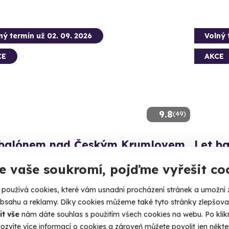
ný termín už 02. 09. 2026
Volný 
CE
AKCE
9.8
(49)
 balónem nad Českým Krumlovem
Let b
te se nad historickým centrem nejkrásnějšího jihočeského
Dechberou
e vaše soukromí, pojďme vyřešit co
Blatn
používá cookies, které vám usnadní procházení stránek a umožní 
eský Krumlov
(+ 40
obsahu a reklamy. Díky cookies můžeme také tyto stránky zlepšovat
it vše
nám dáte souhlas s použitím všech cookies na webu. Po kliknu
Kč
3 490 Kč
ozvíte více informací o cookies a zároveň můžete povolit jen někter