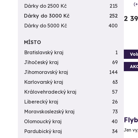
(+
Dárky do 2500 Kč
215
Dárky do 3000 Kč
252
2 3
Dárky do 5000 Kč
400
MÍSTO
Bratislavský kraj
1
Vol
Jihočeský kraj
69
AK
Jihomoravský kraj
144
Karlovarský kraj
63
Královehradecký kraj
57
Liberecký kraj
26
Moravskoslezský kraj
73
Fly
Olomoucký kraj
40
Jen vy
Pardubický kraj
34