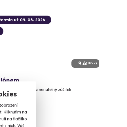
termín už 09. 08. 2026
9.6
(1897)
alónem
cí výhled a nezapomenutelný zážitek
okies
á (Strakonice)
zobrazení
 dalších lokalit)
. Kliknutím na
tí na tlačítko
é z nich. Váš