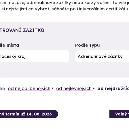
ční masáže, adrenalinové zážitky nebo kurzy vaření, to vše j
si nejste jisti co vybrat, sáhněte po Univerzálním certifiká
LTROVÁNÍ ZÁŽITKŮ
le místa
Podle typu
od nejoblíbenějších
od nejlevnějších
od nejdražší
it:
ný termín už 14. 08. 2026
Volný 