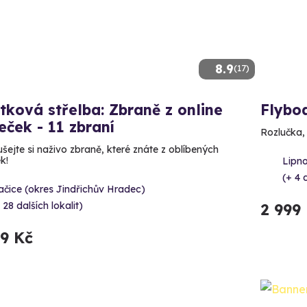
8.9
(17)
tková střelba: Zbraně z online
Flybo
leček - 11 zbraní
Rozlučka,
šejte si naživo zbraně, které znáte z oblíbených
ek!
Lipno
(+ 4 d
čice (okres Jindřichův Hradec)
 28 dalších lokalit)
2 999
99 Kč