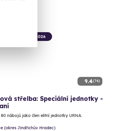
 Kč
termín už 12. 08. 2026
9.4
(74)
ová střelba: Speciální jednotky -
aní
e 80 nábojů jako člen elitní jednotky URNA.
e (okres Jindřichův Hradec)