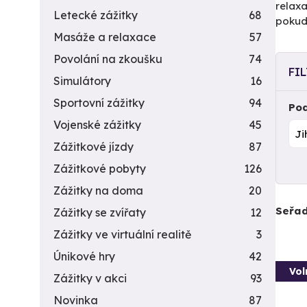
relaxa
Letecké zážitky
68
pokud 
Masáže a relaxace
57
Povolání na zkoušku
74
FI
Simulátory
16
Sportovní zážitky
94
Pod
Vojenské zážitky
45
Zážitkové jízdy
87
Zážitkové pobyty
126
Zážitky na doma
20
Seřad
Zážitky se zvířaty
12
Zážitky ve virtuální realitě
3
Únikové hry
42
Vol
Zážitky v akci
93
Novinka
87