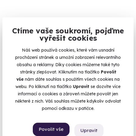
Ctíme vaše soukromí, pojďme
8.0
(1)
vyřešit cookies
Venkovní úniková hra: Pivní výlet do
Náš web používá cookies, které vám usnadní
budoucnosti
procházení stránek a umožní zobrazení relevantního
obsahu a reklamy. Díky cookies můžeme také tyto
Vaše mise: zachránit pivo.
stránky zlepšovat. Kliknutím na tlačítko
Povolit
České Budějovice
vše
nám dáte souhlas s použitím všech cookies na
(+ 12 dalších lokalit)
webu. Po kliknutí na tlačítko
Upravit
se dozvíte více
informací o cookies a zároveň můžete povolit jen
1 190 Kč
některé z nich. Váš souhlas můžete kdykoliv odvolat
pomocí odkazu v patičce.
Povolit vše
Upravit
Novinka