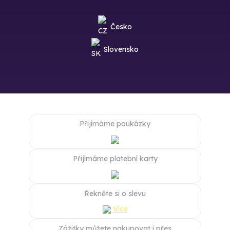
Česko
Slovensko
Přijímáme poukázky
Přijímáme platební karty
Řekněte si o slevu
Více
Zážitky můžete nakupovat i přes