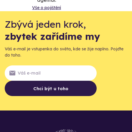
agentur.
Vše o pojištění
Zbývá jeden krok,
zbytek zařídíme my
Váš e-mail je vstupenka do světa, kde se žije naplno. Pojďte
do toho.
Chci být u toho