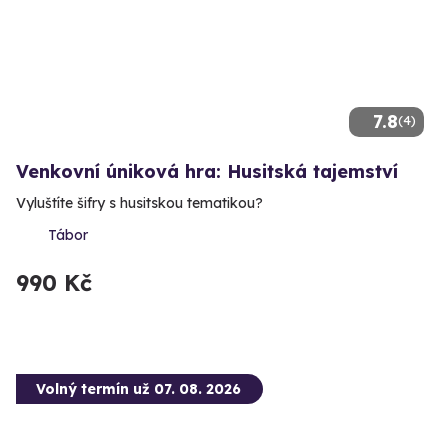
7.8
(4)
Venkovní úniková hra: Husitská tajemství
Vyluštíte šifry s husitskou tematikou?
Tábor
990 Kč
Volný termín už 07. 08. 2026