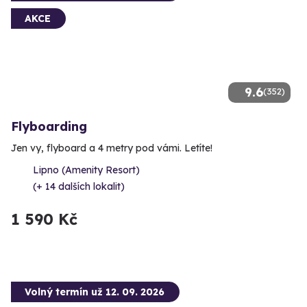
AKCE
9.6
(352)
Flyboarding
Jen vy, flyboard a 4 metry pod vámi. Letíte!
Lipno (Amenity Resort)
(+ 14 dalších lokalit)
1 590 Kč
Volný termín už 12. 09. 2026