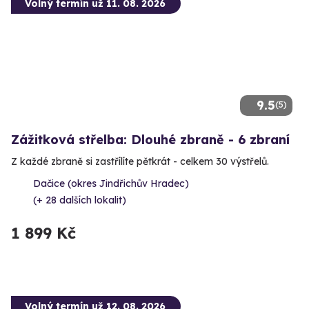
Volný termín už 11. 08. 2026
9.5
(5)
Zážitková střelba: Dlouhé zbraně - 6 zbraní
Z každé zbraně si zastřílíte pětkrát - celkem 30 výstřelů.
Dačice (okres Jindřichův Hradec)
(+ 28 dalších lokalit)
1 899 Kč
Volný termín už 12. 08. 2026